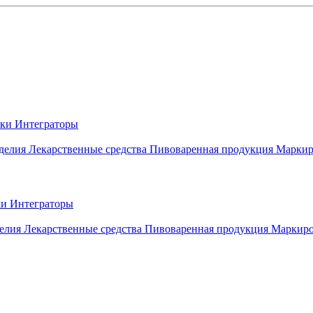
вки
Интеграторы
делия
Лекарственные средства
Пивоваренная продукция
Маркир
ки
Интеграторы
елия
Лекарственные средства
Пивоваренная продукция
Маркиро