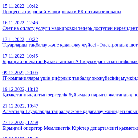
15.11.2022, 10:42
Процессы цифровой маркировки в РК оптимизированы
16.11.2022, 12:46
Счет на оплату услуги маркировки теперь доступен нерезидента
17.11.2022, 10:22
Тауарларды таңбалау және қадағалау жүйесі «Электрондық шот-
17.11.2022, 10:45
Бірыңғай оператор Қазақстанның АT-қауымдастығын цифрлық 
09.12.2022, 20:05
IT-компаниялары үшін цифрлық таңбалау экожүйесінің мүмкінд
19.12.2022, 18:12
Қазақстанның алтын зергерлік бұйымдар нарығы жалғандық пе
21.12.2022, 10:47
Алматыда Тауарларды таңбалау және қадағалау жөніндегі бір
27.12.2022, 12:58
Бірыңғай оператор Мемлекеттік Кірістер департаменті қызметке