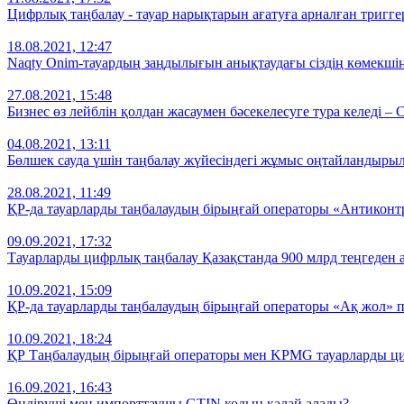
Цифрлық таңбалау - тауар нарықтарын ағатуға арналған тригге
18.08.2021, 12:47
Naqty Onim-тауардың заңдылығын анықтаудағы сіздің көмекшің
27.08.2021, 15:48
Бизнес өз лейблін қолдан жасаумен бәсекелесуге тура келеді – 
04.08.2021, 13:11
Бөлшек сауда үшін таңбалау жүйесіндегі жұмыс оңтайландыры
28.08.2021, 11:49
ҚР-да тауарларды таңбалаудың бірыңғай операторы «Антикон
09.09.2021, 17:32
Тауарларды цифрлық таңбалау Қазақстанда 900 млрд теңгеден
10.09.2021, 15:09
ҚР-да тауарларды таңбалаудың бірыңғай операторы «Ақ жол» 
10.09.2021, 18:24
ҚР Таңбалаудың бірыңғай операторы мен KPMG тауарларды циф
16.09.2021, 16:43
Өндіруші мен импорттаушы GTIN кодын қалай алады?