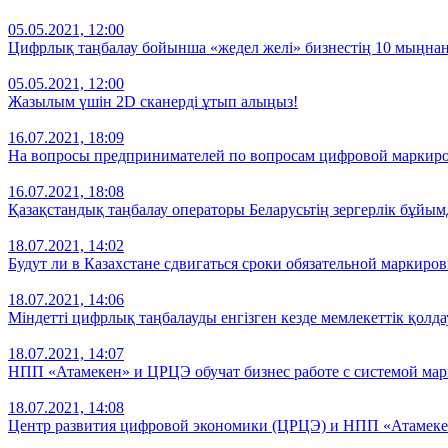
05.05.2021, 12:00
Цифрлық таңбалау бойынша «жедел желі» бизнестің 10 мыңнан
05.05.2021, 12:00
Жазылым үшін 2D сканерді ұтып алыңыз!
16.07.2021, 18:09
На вопросы предпринимателей по вопросам цифровой маркиров
16.07.2021, 18:08
Қазақстандық таңбалау операторы Беларусьтің зергерлік бұйым
18.07.2021, 14:02
Будут ли в Казахстане сдвигаться сроки обязательной маркиро
18.07.2021, 14:06
Міндетті цифрлық таңбалауды енгізген кезде мемлекеттік қолда
18.07.2021, 14:07
НПП «Атамекен» и ЦРЦЭ обучат бизнес работе с системой мар
18.07.2021, 14:08
Центр развития цифровой экономики (ЦРЦЭ) и НПП «Атамеке