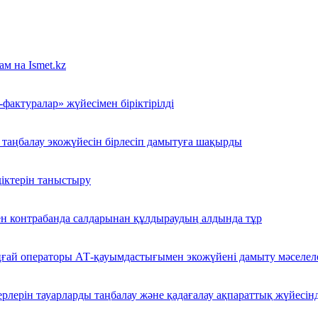
м на Ismet.kz
фактуралар» жүйесімен біріктірілді
таңбалау экожүйесін бірлесіп дамытуға шақырды
іктерін таныстыру
н контрабанда салдарынан құлдыраудың алдында тұр
ыңғай операторы АТ-қауымдастығымен экожүйені дамыту мәселел
рлерін тауарларды таңбалау және қадағалау ақпараттық жүйесінд