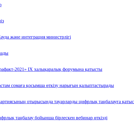
р
із
Сауда және интеграция министрлігі
лады
трафакт-2021» IX халықаралық форумына қатысты
 астам сомаға қосымша өткізу нарығын қалыптастырады
партиясының отырысында тауарларды цифрлық таңбалауға қатысты
рлық таңбалау бойынша бірлескен вебинар өткізді