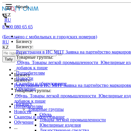
KZ
RU
8 800 080 65 65
...
(Бесплатно с мобильных и городских номеров)
Бизнесу
RU
Бизнесу:
KZ
Регистрация в ИС МПТ
Заявка на партнёрство маркиро
Товарные группы:
Табу
Обувь
Товары легкой промышленности
Ювелирные из
добавок к пище
...
Потребителям
Бизнесу
Новости
Бизнесу:
Сканеры и оборудование
Регистрация в ИС МПТ
Заявка на партнёрство маркиров
Обучение
Товарные группы:
...
Обувь
Товары легкой промышленности
Ювелирные изд
добавок к пище
Бизнесу
Потребителям
Товарные группы
Новости
Обувь
Сканеры и оборудование
Товары легкой промышленности
Обучение
Ювелирные изделия
...
Лекарственные средства