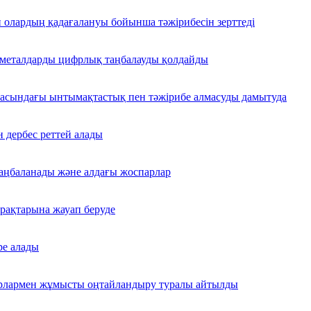
 олардың қадағалануы бойынша тәжірибесін зерттеді
 металдарды цифрлық таңбалауды қолдайды
ласындағы ынтымақтастық пен тәжірибе алмасуды дамытуда
 дербес реттей алады
 таңбаланады және алдағы жоспарлар
ұрақтарына жауап беруде
ре алады
уарлармен жұмысты оңтайландыру туралы айтылды