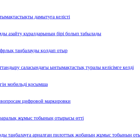
нтымақтастықты дамытуға келісті
мды азайту құралдарының бірі болып табылады
фрлық таңбалауды қолдап отыр
боттандыру саласындағы ынтымақтастық туралы келісімге келді
егін мобильді қосымша
о вопросам цифровой маркировки
воаралық жұмыс тобының отырысы өтті
рды таңбалауға арналған пилоттық жобаның жұмыс тобының от