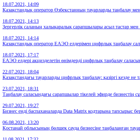
18.07.2021, 14:09
Қазақстандық оператор Өзбекстанның тауарларды таңбалау мен
18.07.2021, 14:13
Зергерлік саланың халықаралық сарапшылары асыл тастар мен
18.07.2021, 14:14
Қазақстандық оператор ЕАЭО елдерімен цифрлық таңбалау са
18.07.2021, 17:17
ЕАЭО елдері акцизделетін өнімдерді цифрлық таңбалау саласын
22.07.2021, 18:04
Қазақстандағы тауарларды цифрлық таңбалау: қазіргі кезде не
23.07.2021, 18:31
Таңбалау саласындағы сарапшылар тікелей эфирде бизнестің с
29.07.2021, 19:27
Бизнес енді баспаханаларда Data Matrix кодтарына тапсырыс бе
06.08.2021, 13:20
Қостанай облысының бөлшек сауда бизнесіне таңбаланған та
11.08.2021, 17:32