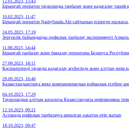
12.01.2023, 15:43
Бірыңғай оператор тауарларды таңбалау және қадағалау тариф
10.02.2023, 11:47
Бірыңғай оператор NaqtySauda.Akt сайтының ескірген нұсқасы
24.05.2023, 17:19
Зергерлік бұйымдарды цифрлық таңбалау эксперименті Алматы
11.08.2023, 14:44
Бірыңғай таңбалау және бақылау операторы Беларусь Республи
27.09.2023, 18:11
Кәсіпкерлерді тауарды қадағалау жүйесінде және ұлттық өнім к
29.09.2023, 16:46
Қазақстандықтарға жеке компаниялардың қоймалық есебіне арн
04.10.2023, 17:29
Тауарлардың ұлттық каталогы Қазақстандағы инфляцияны тиімс
12.10.2023, 09:21
Астанада цифрлық таңбалауға арналған хакатон өтіп жатыр
18.10.2023, 09:47