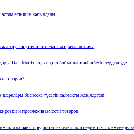
 астам өтінішін қабылдады
ки круглосуточно отвечает «горячая линия»
дарға Data Matrix кодын қою бойынша тәжірибесін зерделеуде
вки товаров?
у шаралары бизнеске түсетін салмақты жеңілдетеді
кировки и прослеживаемости товаров
н» приглашают предпринимателей присоединиться к еженедель