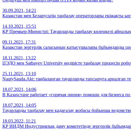
30.09.2021, 14:21
Қазақстан мен Беларусьтің таңбалау операторлары екіжақты ы
14.10.2021, 15:51
ҚР Премьер-Министрі: Тауарларды таңбалау көлеңкелі айналы
09.11.2021, 17:31
Қазақстан зергерлік саласының қатысушылары бұйымдарды ци
18.11.2021, 13:22
ЦЭДО мен Satbayev University өндірісте таңбалау процесін ро
25.11.2021, 13:10
NaqtySauda.Akt: таңбаланған тауарларды тапсыруға арналған т
18.07.2021, 14:06
В Казахстане работает «горячая линия» помощи для бизнеса п
18.07.2021, 14:05
Тауарларды таңбалау мен қадағалау жобасы бойынша ведомст
18.03.2022, 11:21
ҚР ИИДМ Индустриялық даму комитетінде зергерлік бұйымда