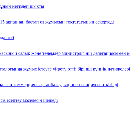
 құнын негіздеп шықты
 15 ақпаннан бастап өз жұмысын тоқтататынын ескертеді
да өтті
касының салық және төлемдер министрлігінің делегациясымен ке
аталогында жұмыс істеуге үйрету өтті: бірінші күннің нәтижелері
алған коммерциялық таңбалаудың презентациясы өткізілді
із есептеу мәселесін шешеді