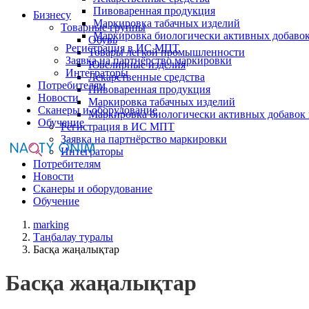
Пивоваренная продукция
Бизнесу
Маркировка табачных изделий
Товарные группы
Маркировка биологически активных добаво
Обувь
Регистрация в ИС МПТ
Товары легкой промышленности
Заявка на партнёрство маркировки
Ювелирные изделия
Интеграторы
Лекарственные средства
Потребителям
Пивоваренная продукция
Новости
Маркировка табачных изделий
Сканеры и оборудование
Маркировка биологически активных добавок
Обучение
Регистрация в ИС МПТ
Заявка на партнёрство маркировки
Интеграторы
Потребителям
Новости
Сканеры и оборудование
Обучение
marking
Таңбалау туралы
Басқа жаңалықтар
Басқа жаңалықтар