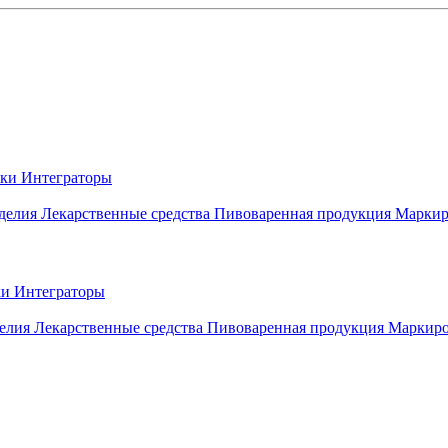
вки
Интеграторы
делия
Лекарственные средства
Пивоваренная продукция
Маркир
ки
Интеграторы
елия
Лекарственные средства
Пивоваренная продукция
Маркиро