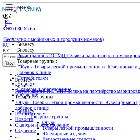
KZ
RU
8 800 080 65 65
...
(Бесплатно с мобильных и городских номеров)
Бизнесу
RU
Бизнесу:
KZ
Регистрация в ИС МПТ
Заявка на партнёрство маркиро
Товарные группы:
Табу
Обувь
Товары легкой промышленности
Ювелирные из
добавок к пище
...
Потребителям
Бизнесу
Новости
Бизнесу:
Сканеры и оборудование
Регистрация в ИС МПТ
Заявка на партнёрство маркиров
Обучение
Товарные группы:
...
Обувь
Товары легкой промышленности
Ювелирные изд
добавок к пище
Бизнесу
Потребителям
Товарные группы
Новости
Обувь
Сканеры и оборудование
Товары легкой промышленности
Обучение
Ювелирные изделия
...
Лекарственные средства