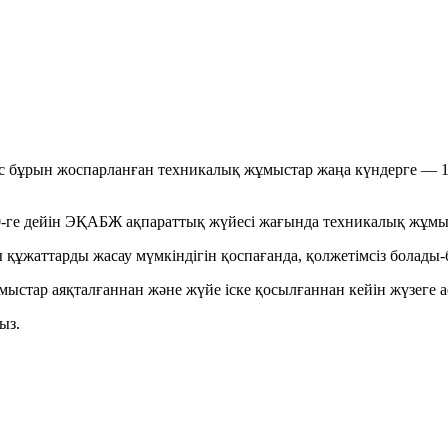
тиіс бұрын жоспарланған техникалық жұмыстар жаңа күндерге 
:00-ге дейін ЭҚАБЖ ақпараттық жүйесі жағында техникалық жұм
құжаттарды жасау мүмкіндігін қоспағанда, қолжетімсіз болады-
мыстар аяқталғаннан және жүйе іске қосылғаннан кейін жүзеге
ыз.