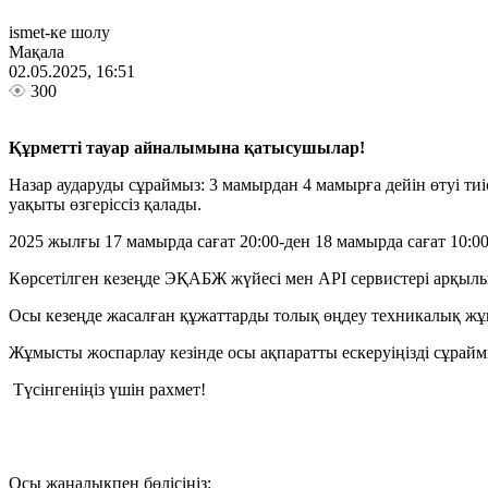
ismet-ке шолу
Мақала
02.05.2025, 16:51
300
Құрметті тауар айналымына қатысушылар!
Назар аударуды сұраймыз: 3 мамырдан 4 мамырға дейін өтуі 
уақыты өзгеріссіз қалады.
2025 жылғы 17 мамырда сағат 20:00-ден 18 мамырда сағат 10
Көрсетілген кезеңде ЭҚАБЖ жүйесі мен API сервистері арқылы 
Осы кезеңде жасалған құжаттарды толық өңдеу техникалық жұ
Жұмысты жоспарлау кезінде осы ақпаратты ескеруіңізді сұрайм
Түсінгеніңіз үшін рахмет!
Осы жаңалықпен бөлісіңіз: