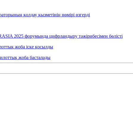
раторының қолдау қызметінің нөмірі өзгерді
RASIA 2025 форумында цифрландыру тәжірибесімен бөлісті
лоттық жоба іске қосылды
пилоттық жоба басталады