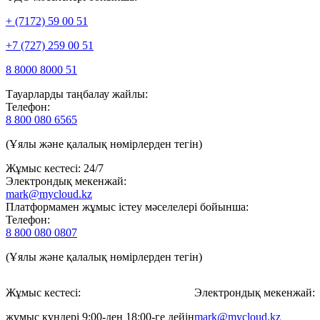
+ (7172) 59 00 51
+7 (727) 259 00 51
8 8000 8000 51
Тауарларды таңбалау жайлы:
Телефон:
8 800 080 6565
(Ұялы және қалалық нөмірлерден тегін)
Жұмыс кестесі: 24/7
Электрондық мекенжай:
mark@mycloud.kz
Платформамен жұмыс істеу мәселелері бойынша:
Телефон:
8 800 080 0807
(Ұялы және қалалық нөмірлерден тегін)
Жұмыс кестесі:
Электрондық мекенжай:
жұмыс күндері 9:00-ден 18:00-ге дейін
mark@mycloud.kz