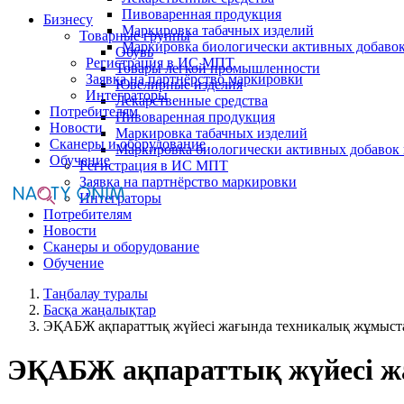
Пивоваренная продукция
Бизнесу
Маркировка табачных изделий
Товарные группы
Маркировка биологически активных добаво
Обувь
Регистрация в ИС МПТ
Товары легкой промышленности
Заявка на партнёрство маркировки
Ювелирные изделия
Интеграторы
Лекарственные средства
Потребителям
Пивоваренная продукция
Новости
Маркировка табачных изделий
Сканеры и оборудование
Маркировка биологически активных добавок
Обучение
Регистрация в ИС МПТ
Заявка на партнёрство маркировки
Интеграторы
Потребителям
Новости
Сканеры и оборудование
Обучение
Таңбалау туралы
Басқа жаңалықтар
ЭҚАБЖ ақпараттық жүйесі жағында техникалық жұмыста
ЭҚАБЖ ақпараттық жүйесі ж