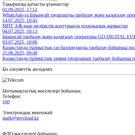
Тақырыпқа қатысты ұсыныстар
02.09.2025, 17:12
WhatsApp-та Бірыңғай тауарларды таңбалау және қадағалау опе
14.07.2025, 10:43
МПТ АЖ-ның өндірістік контурында техникалық жұмыстар
04.07.2025, 10:13
Бірыңғай таңбалау және қадағалау операторы GO DIGITAL EU
03.07.2025, 10:06
Қазақстанда тұрмыстық газ баллондарды таңбалау бойынша пи
25.06.2025, 09:49
Қазақстанда тұрмыстық химия тауарларын таңбалау бойынша 
Біз әлеуметтік желідеміз
Ынтымақтастық мәселелері бойынша:
Телефон:
160
Электрондық мекенжай:
mark@mycloud.kz
ФДО мәселелері бойынша: