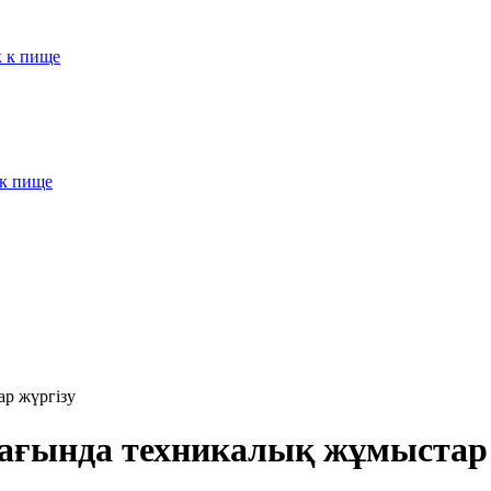
к к пище
 к пище
р жүргізу
ағында техникалық жұмыстар 