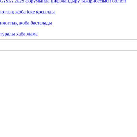
RASIA 2025 форумында цифрландыру тәжірибесімен бөлісті
лоттық жоба іске қосылды
пилоттық жоба басталады
 туралы хабарлама