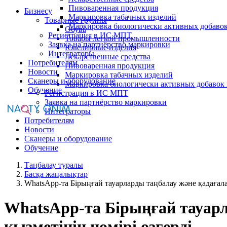
Пивоваренная продукция
Бизнесу
Маркировка табачных изделий
Товарные группы
Маркировка биологически активных добаво
Обувь
Регистрация в ИС МПТ
Товары легкой промышленности
Заявка на партнёрство маркировки
Ювелирные изделия
Интеграторы
Лекарственные средства
Потребителям
Пивоваренная продукция
Новости
Маркировка табачных изделий
Сканеры и оборудование
Маркировка биологически активных добавок
Обучение
Регистрация в ИС МПТ
Заявка на партнёрство маркировки
Интеграторы
Потребителям
Новости
Сканеры и оборудование
Обучение
Таңбалау туралы
Басқа жаңалықтар
WhatsApp-та Бірыңғай тауарларды таңбалау және қадағала
WhatsApp-та Бірыңғай тауарл
қызметінің нөмірі өзгерді