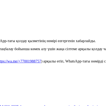
App-тағы қолдау қызметінің нөмірі өзгергенін хабарлайды.
аңбалау бойынша көмек алу үшін жаңа сілтеме арқылы қолдау ча
ttps://wa.me/+77001988757
) арқылы өтіп, WhatsApp-тағы нөмірді 