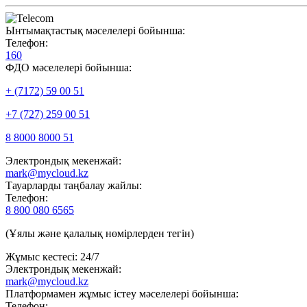
Ынтымақтастық мәселелері бойынша:
Телефон:
160
ФДО мәселелері бойынша:
+ (7172) 59 00 51
+7 (727) 259 00 51
8 8000 8000 51
Электрондық мекенжай:
mark@mycloud.kz
Тауарларды таңбалау жайлы:
Телефон:
8 800 080 6565
(Ұялы және қалалық нөмірлерден тегін)
Жұмыс кестесі: 24/7
Электрондық мекенжай:
mark@mycloud.kz
Платформамен жұмыс істеу мәселелері бойынша:
Телефон: