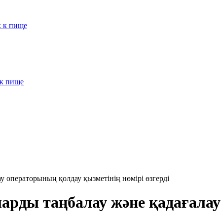
к к пище
 к пище
у операторының қолдау қызметінің нөмірі өзгерді
арды таңбалау және қадағала