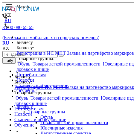
KZ
RU
8 800 080 65 65
...
(Бесплатно с мобильных и городских номеров)
Бизнесу
RU
Бизнесу:
KZ
Регистрация в ИС МПТ
Заявка на партнёрство маркиро
Товарные группы:
Табу
Обувь
Товары легкой промышленности
Ювелирные из
добавок к пище
...
Потребителям
Бизнесу
Новости
Бизнесу:
Сканеры и оборудование
Регистрация в ИС МПТ
Заявка на партнёрство маркиров
Обучение
Товарные группы:
...
Обувь
Товары легкой промышленности
Ювелирные изд
добавок к пище
Бизнесу
Потребителям
Товарные группы
Новости
Обувь
Сканеры и оборудование
Товары легкой промышленности
Обучение
Ювелирные изделия
...
Лекарственные средства