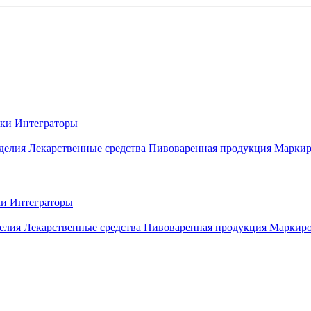
вки
Интеграторы
делия
Лекарственные средства
Пивоваренная продукция
Маркир
ки
Интеграторы
елия
Лекарственные средства
Пивоваренная продукция
Маркиро