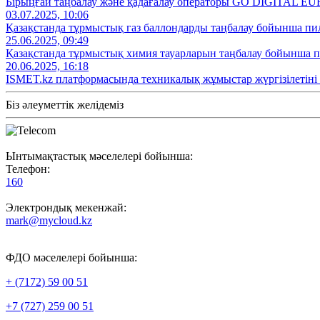
Бірыңғай таңбалау және қадағалау операторы GO DIGITAL EU
03.07.2025, 10:06
Қазақстанда тұрмыстық газ баллондарды таңбалау бойынша пи
25.06.2025, 09:49
Қазақстанда тұрмыстық химия тауарларын таңбалау бойынша 
20.06.2025, 16:18
ISMET.kz платформасында техникалық жұмыстар жүргізілетіні
Біз әлеуметтік желідеміз
Ынтымақтастық мәселелері бойынша:
Телефон:
160
Электрондық мекенжай:
mark@mycloud.kz
ФДО мәселелері бойынша:
+ (7172) 59 00 51
+7 (727) 259 00 51