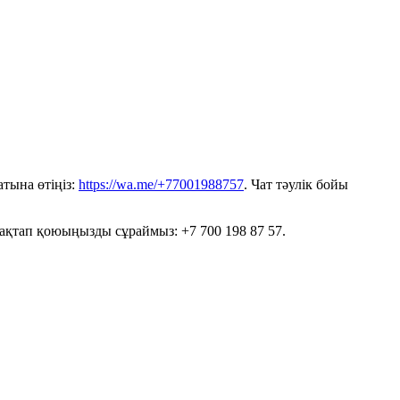
тына өтіңіз:
https://wa.me/+77001988757
. Чат тәулік бойы
сақтап қоюыңызды сұраймыз: +7 700 198 87 57.