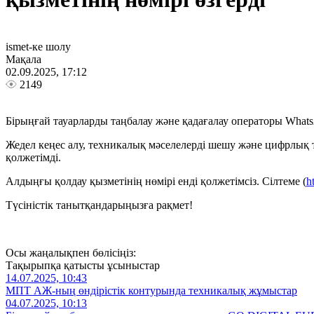
ismet-ке шолу
Мақала
02.09.2025, 17:12
2149
Бірыңғай тауарларды таңбалау және қадағалау операторы Whats
Жедел кеңес алу, техникалық мәселелерді шешу және цифрлық т
қолжетімді.
Алдыңғы қолдау қызметінің нөмірі енді қолжетімсіз. Сілтеме (
h
Түсіністік танытқандарыңызға рақмет!
Осы жаңалықпен бөлісіңіз:
Тақырыпқа қатысты ұсыныстар
14.07.2025, 10:43
МПТ АЖ-ның өндірістік контурында техникалық жұмыстар
04.07.2025, 10:13