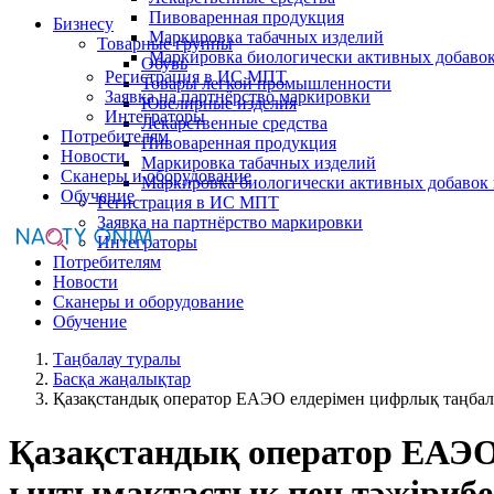
Пивоваренная продукция
Бизнесу
Маркировка табачных изделий
Товарные группы
Маркировка биологически активных добаво
Обувь
Регистрация в ИС МПТ
Товары легкой промышленности
Заявка на партнёрство маркировки
Ювелирные изделия
Интеграторы
Лекарственные средства
Потребителям
Пивоваренная продукция
Новости
Маркировка табачных изделий
Сканеры и оборудование
Маркировка биологически активных добавок
Обучение
Регистрация в ИС МПТ
Заявка на партнёрство маркировки
Интеграторы
Потребителям
Новости
Сканеры и оборудование
Обучение
Таңбалау туралы
Басқа жаңалықтар
Қазақстандық оператор ЕАЭО елдерімен цифрлық таңбал
Қазақстандық оператор ЕАЭО
ынтымақтастық пен тәжірибе