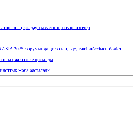
раторының қолдау қызметінің нөмірі өзгерді
RASIA 2025 форумында цифрландыру тәжірибесімен бөлісті
лоттық жоба іске қосылды
пилоттық жоба басталады