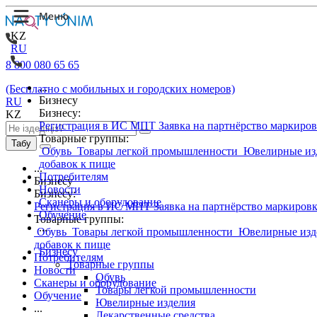
KZ
RU
8 800 080 65 65
...
(Бесплатно с мобильных и городских номеров)
Бизнесу
RU
Бизнесу:
KZ
Регистрация в ИС МПТ
Заявка на партнёрство маркиро
Товарные группы:
Табу
Обувь
Товары легкой промышленности
Ювелирные из
добавок к пище
...
Потребителям
Бизнесу
Новости
Бизнесу:
Сканеры и оборудование
Регистрация в ИС МПТ
Заявка на партнёрство маркиров
Обучение
Товарные группы:
...
Обувь
Товары легкой промышленности
Ювелирные изд
добавок к пище
Бизнесу
Потребителям
Товарные группы
Новости
Обувь
Сканеры и оборудование
Товары легкой промышленности
Обучение
Ювелирные изделия
...
Лекарственные средства