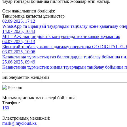
тауар топтары бойынша пилоттық жобалар өтіп жатыр.
Осы жаңалықпен бөлісіңіз:
Тақырыпқа қатысты ұсыныстар
02.09.2025, 17:12
WhatsApp-та Бірыңғай тауарларды таңбалау және қадағалау опе
14.07.2025, 10:43
МПТ АЖ-ның өндірістік контурында техникалық жұмыстар
04.07.2025, 10:13
Бірыңғай таңбалау және қадағалау операторы GO DIGITAL EU
03.07.2025, 10:06
Қазақстанда тұрмыстық газ баллондарды таңбалау бойынша пи
25.06.2025, 09:49
Қазақстанда тұрмыстық химия тауарларын таңбалау бойынша 
Біз әлеуметтік желідеміз
Ынтымақтастық мәселелері бойынша:
Телефон:
160
Электрондық мекенжай:
mark@mycloud.kz