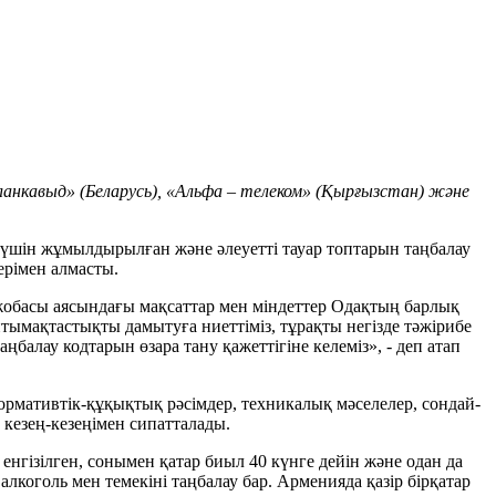
нкавыд» (Беларусь), «Альфа – телеком» (Қырғызстан) және
үшін жұмылдырылған және әлеуетті тауар топтарын таңбалау
ерімен алмасты.
жобасы аясындағы мақсаттар мен міндеттер Одақтың барлық
тымақтастықты дамытуға ниеттіміз, тұрақты негізде тәжірибе
ңбалау кодтарын өзара тану қажеттігіне келеміз», - деп атап
рмативтік-құқықтық рәсімдер, техникалық мәселелер, сондай-
 кезең-кезеңімен сипатталады.
у енгізілген, сонымен қатар биыл 40 күнге дейін және одан да
 алкоголь мен темекіні таңбалау бар. Арменияда қазір бірқатар