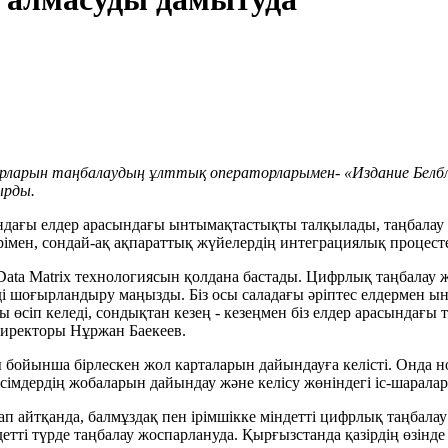
ларын таңбалаудың ұлттық операторларымен- «Издание Белбла
ырды.
ындағы елдер арасындағы ынтымақтастықты талқылады, таңбалау 
рімен, сондай-ақ ақпараттық жүйелердің интеграциялық процест
ata Matrix технологиясын қолдана бастады. Цифрлық таңбалау 
і шоғырландыру маңызды. Біз осы саладағы әріптес елдермен ын
өсіп келеді, сондықтан кезең - кезеңмен біз елдер арасындағы та
иректоры Нұржан Баекеев.
бойынша бірлескен жол карталарын дайындауға келісті. Онда но
ісімдердің жобаларын дайындау және келісу жөніндегі іс-шаралар
атап айтқанда, балмұздақ пен ірімшікке міндетті цифрлық таңбала
детті түрде таңбалау жоспарлануда. Қырғызстанда қазірдің өзінде