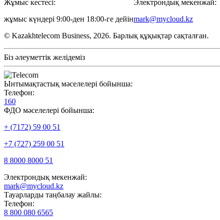
Жұмыс кестесі:
Электрондық мекенжай:
жұмыс күндері 9:00-ден 18:00-ге дейін
mark@mycloud.kz
© Kazakhtelecom Business, 2026. Барлық құқықтар сақталған.
Біз әлеуметтік желідеміз
Ынтымақтастық мәселелері бойынша:
Телефон:
160
ФДО мәселелері бойынша:
+ (7172) 59 00 51
+7 (727) 259 00 51
8 8000 8000 51
Электрондық мекенжай:
mark@mycloud.kz
Тауарларды таңбалау жайлы:
Телефон:
8 800 080 6565