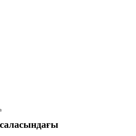
а
 саласындағы