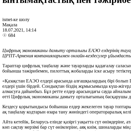
ismet-ке шолу
Мақала
18.07.2021, 14:14
684
Цифрлық экономиканы дамыту орталығы ЕАЭО елдерінің тауар
ЦРПТ-Армения компанияларымен онлайн-кездесулер ұйымдаст
Тараптар цифрлық таңбалау және тауарларды қадағалау салас
бойынша тәжірибемен, пилоттық жобаларды іске асыру тетікте
«Қазақстан ЕАЭО елдері арасында алғашқылардың бірі болып D
елдері үшін бірдей. Сондықтан біздің жұмысымызда күш-жігерд
алмасуға дайынбыз. Бұл ретте елдер арасындағы сауда айналымы 
өтті Цифрлық экономиканы дамыту орталығының басқарушы д
Кездесу қорытындысы бойынша елдер жекелеген тауар топтары 
ақ таңбалау кодтарын өзара тану жөніндегі оператораралық кел
Айта кетейік, Беларусь елінде қазіргі уақытта сүт өнімдеріне, 
көп сақтау мерзімі бар сүт өнімлеріне, аяқ киім, шиналарды мін