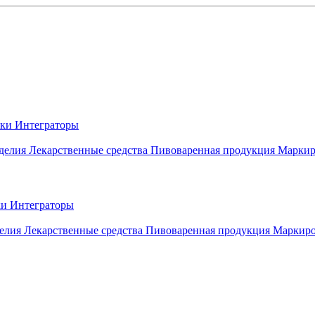
вки
Интеграторы
делия
Лекарственные средства
Пивоваренная продукция
Маркир
ки
Интеграторы
елия
Лекарственные средства
Пивоваренная продукция
Маркиро