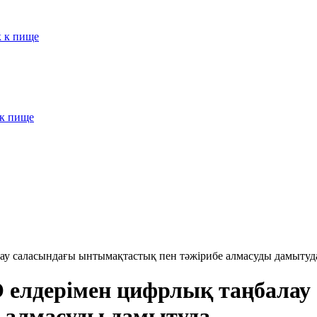
к к пище
 к пище
ау саласындағы ынтымақтастық пен тәжірибе алмасуды дамытуд
 елдерімен цифрлық таңбалау
 алмасуды дамытуда