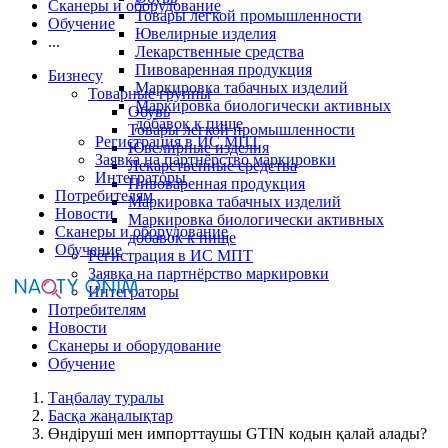
Сканеры и оборудование
Товары легкой промышленности
Обучение
Ювелирные изделия
...
Лекарственные средства
Пивоваренная продукция
Бизнесу
Маркировка табачных изделий
Товарные группы
Маркировка биологически активных
Обувь
добавок к пище
Товары легкой промышленности
Регистрация в ИС МПТ
Ювелирные изделия
Заявка на партнёрство маркировки
Лекарственные средства
Интеграторы
Пивоваренная продукция
Потребителям
Маркировка табачных изделий
Новости
Маркировка биологически активных
Сканеры и оборудование
добавок к пище
Обучение
Регистрация в ИС МПТ
Заявка на партнёрство маркировки
Интеграторы
Потребителям
Новости
Сканеры и оборудование
Обучение
Таңбалау туралы
Басқа жаңалықтар
Өндіруші мен импорттаушы GTIN кодын қалай алады?