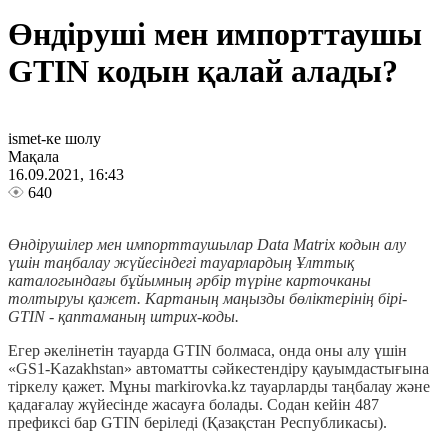
Өндіруші мен импорттаушы
GTIN кодын қалай алады?
ismet-ке шолу
Мақала
16.09.2021, 16:43
640
Өндірушілер мен импорттаушылар Data Matrix кодын алу
үшін таңбалау жүйесіндегі тауарлардың Ұлттық
каталогындағы бұйымның әрбір түріне карточканы
толтыруы қажет. Картаның маңызды бөліктерінің бірі-
GTIN - қаптаманың штрих-коды.
Егер әкелінетін тауарда GTIN болмаса, онда оны алу үшін
«GS1-Kazakhstan» автоматты сәйкестендіру қауымдастығына
тіркелу қажет. Мұны markirovka.kz тауарларды таңбалау және
қадағалау жүйесінде жасауға болады. Содан кейін 487
префиксі бар GTIN беріледі (Қазақстан Республикасы).