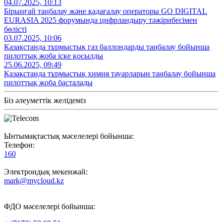
04.07.2025, 10:13
Бірыңғай таңбалау және қадағалау операторы GO DIGITAL
EURASIA 2025 форумында цифрландыру тәжірибесімен
бөлісті
03.07.2025, 10:06
Қазақстанда тұрмыстық газ баллондарды таңбалау бойынша
пилоттық жоба іске қосылды
25.06.2025, 09:49
Қазақстанда тұрмыстық химия тауарларын таңбалау бойынша
пилоттық жоба басталады
Біз әлеуметтік желідеміз
Ынтымақтастық мәселелері бойынша:
Телефон:
160
Электрондық мекенжай:
mark@mycloud.kz
ФДО мәселелері бойынша: