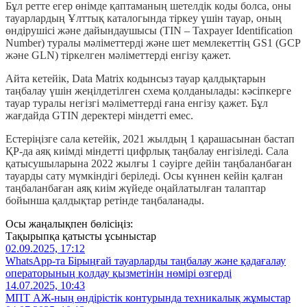
Бұл ретте егер өнімде қаптаманың шетелдік коды болса, оны
тауарлардың Ұлттық каталогында тіркеу үшін тауар, оның
өндірушісі және дайындаушысы (TIN – Taxpayer Identification
Number) туралы мәліметтерді және шет мемлекеттің GS1 (GCP
және GLN) тіркелген мәліметтерді енгізу қажет.
Айта кетейік, Data Matrix кодынсыз тауар қалдықтарын
таңбалау үшін жеңілдетілген схема қолданылады: кәсіпкерге
тауар туралы негізгі мәліметтерді ғана енгізу қажет. Бұл
жағдайда GTIN деректері міндетті емес.
Естеріңізге сала кетейік, 2021 жылдың 1 қарашасынан бастап
ҚР-да аяқ киімді міндетті цифрлық таңбалау енгізіледі. Сала
қатысушыларына 2022 жылғы 1 сәуірге дейін таңбаланбаған
тауарды сату мүмкіндігі беріледі. Осы күннен кейін қалған
таңбаланбаған аяқ киім жүйеде оңайлатылған талаптар
бойынша қалдықтар ретінде таңбаланады.
Осы жаңалықпен бөлісіңіз:
Тақырыпқа қатысты ұсыныстар
02.09.2025, 17:12
WhatsApp-та Бірыңғай тауарларды таңбалау және қадағалау
операторының қолдау қызметінің нөмірі өзгерді
14.07.2025, 10:43
МПТ АЖ-ның өндірістік контурында техникалық жұмыстар