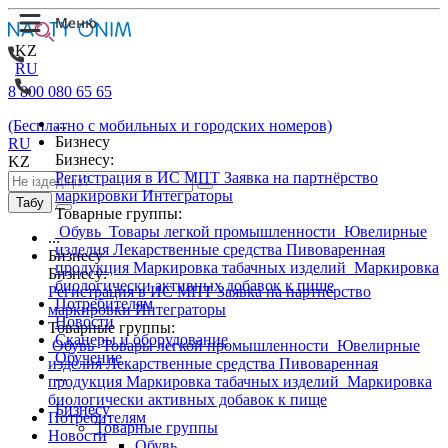
KZ
RU
8 800 080 65 65
...
(Бесплатно с мобильных и городских номеров)
Бизнесу
RU
Бизнесу:
KZ
Регистрация в ИС МПТ
Заявка на партнёрство
маркировки
Интеграторы
Табу
Товарные группы:
Обувь
Товары легкой промышленности
Ювелирные
...
изделия
Лекарственные средства
Пивоваренная
Бизнесу
продукция
Маркировка табачных изделий
Маркировка
Бизнесу:
биологически активных добавок к пище
Регистрация в ИС МПТ
Заявка на партнёрство
Потребителям
маркировки
Интеграторы
Новости
Товарные группы:
Сканеры и оборудование
Обувь
Товары легкой промышленности
Ювелирные
Обучение
изделия
Лекарственные средства
Пивоваренная
...
продукция
Маркировка табачных изделий
Маркировка
биологически активных добавок к пище
Бизнесу
Потребителям
Товарные группы
Новости
Обувь