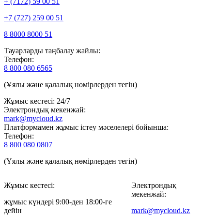
+ (7172) 59 00 51
+7 (727) 259 00 51
8 8000 8000 51
Тауарларды таңбалау жайлы:
Телефон:
8 800 080 6565
(Ұялы және қалалық нөмірлерден тегін)
Жұмыс кестесі: 24/7
Электрондық мекенжай:
mark@mycloud.kz
Платформамен жұмыс істеу мәселелері бойынша:
Телефон:
8 800 080 0807
(Ұялы және қалалық нөмірлерден тегін)
Жұмыс кестесі:
Электрондық
мекенжай:
жұмыс күндері 9:00-ден 18:00-ге
дейін
mark@mycloud.kz