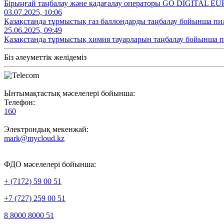
Бірыңғай таңбалау және қадағалау операторы GO DIGITAL EU
03.07.2025, 10:06
Қазақстанда тұрмыстық газ баллондарды таңбалау бойынша пи
25.06.2025, 09:49
Қазақстанда тұрмыстық химия тауарларын таңбалау бойынша 
Біз әлеуметтік желідеміз
Ынтымақтастық мәселелері бойынша:
Телефон:
160
Электрондық мекенжай:
mark@mycloud.kz
ФДО мәселелері бойынша:
+ (7172) 59 00 51
+7 (727) 259 00 51
8 8000 8000 51