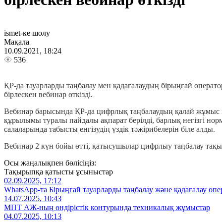
ismet-ке шолу
Мақала
10.09.2021, 18:24
536
ҚР-да тауарларды таңбалау мен қадағалаудың бірыңғай операт
бірлескен вебинар өткізді.
Вебинар барысында ҚР-да цифрлық таңбалаудың қалай жұмыс іст
құрылымы туралы пайдалы ақпарат берілді, барлық негізгі нор
салаларында табысты енгізудің үздік тәжірибелерін біле алды.
Вебинар 2 күн бойы өтті, қатысушылар цифрлыу таңбалау тақ
Осы жаңалықпен бөлісіңіз:
Тақырыпқа қатысты ұсыныстар
02.09.2025, 17:12
WhatsApp-та Бірыңғай тауарларды таңбалау және қадағалау опе
14.07.2025, 10:43
МПТ АЖ-ның өндірістік контурында техникалық жұмыстар
04.07.2025, 10:13