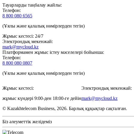
Тауарларды таңбалау жайлы:
Телефон:
8 800 080 6565
(Ұялы және қалалық нөмірлерден тегін)
Жұмыс кестесі: 24/7
Электрондық мекенжай:
mark@mycloud.kz
Платформамен жұмыс істеу мәселелері бойынша:
Телефон:
8 800 080 0807
(Ұялы және қалалық нөмірлерден тегін)
Жұмыс кестесі:
Электрондық мекенжай:
жұмыс күндері 9:00-ден 18:00-ге дейін
mark@mycloud.kz
© Kazakhtelecom Business, 2026. Барлық құқықтар сақталған.
Біз әлеуметтік желідеміз