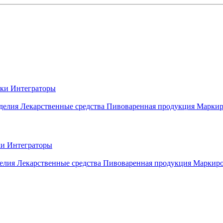
вки
Интеграторы
делия
Лекарственные средства
Пивоваренная продукция
Маркир
ки
Интеграторы
елия
Лекарственные средства
Пивоваренная продукция
Маркиро