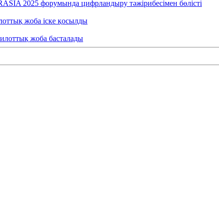
RASIA 2025 форумында цифрландыру тәжірибесімен бөлісті
лоттық жоба іске қосылды
пилоттық жоба басталады