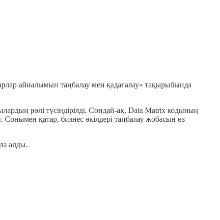
уарлар айналымын таңбалау мен қадағалау» тақырыбында
лардың рөлі түсіндірілді. Сондай-ақ, Data Matrix кодының
 Сонымен қатар, бизнес өкілдері таңбалау жобасын өз
ла алды.