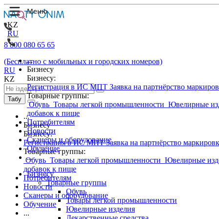
KZ
RU
8 800 080 65 65
...
(Бесплатно с мобильных и городских номеров)
Бизнесу
RU
Бизнесу:
KZ
Регистрация в ИС МПТ
Заявка на партнёрство маркиро
Товарные группы:
Табу
Обувь
Товары легкой промышленности
Ювелирные из
добавок к пище
...
Потребителям
Бизнесу
Новости
Бизнесу:
Сканеры и оборудование
Регистрация в ИС МПТ
Заявка на партнёрство маркиров
Обучение
Товарные группы:
...
Обувь
Товары легкой промышленности
Ювелирные изд
добавок к пище
Бизнесу
Потребителям
Товарные группы
Новости
Обувь
Сканеры и оборудование
Товары легкой промышленности
Обучение
Ювелирные изделия
...
Лекарственные средства