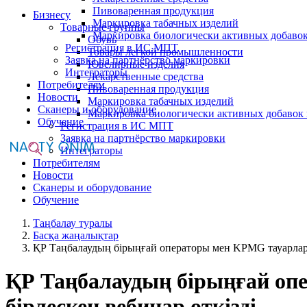
Пивоваренная продукция
Бизнесу
Маркировка табачных изделий
Товарные группы
Маркировка биологически активных добаво
Обувь
Регистрация в ИС МПТ
Товары легкой промышленности
Заявка на партнёрство маркировки
Ювелирные изделия
Интеграторы
Лекарственные средства
Потребителям
Пивоваренная продукция
Новости
Маркировка табачных изделий
Сканеры и оборудование
Маркировка биологически активных добавок
Обучение
Регистрация в ИС МПТ
Заявка на партнёрство маркировки
Интеграторы
Потребителям
Новости
Сканеры и оборудование
Обучение
Таңбалау туралы
Басқа жаңалықтар
ҚР Таңбалаудың бірыңғай операторы мен KPMG тауарлард
ҚР Таңбалаудың бірыңғай о
бірлескен вебинар өткізді