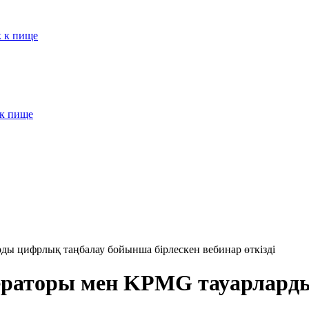
к к пище
 к пище
ы цифрлық таңбалау бойынша бірлескен вебинар өткізді
ператоры мен KPMG тауарлард