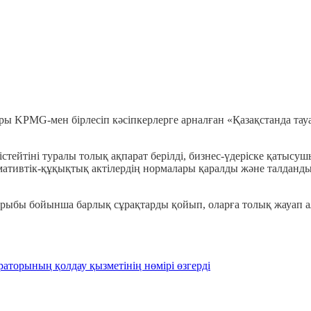
оры KPMG-мен бірлесіп кәсіпкерлерге арналған «Қазақстанда та
ейтіні туралы толық ақпарат берілді, бизнес-үдеріске қатысушы
мативтік-құқықтық актілердің нормалары қаралды және талданды.
ырыбы бойынша барлық сұрақтарды қойып, оларға толық жауап а
раторының қолдау қызметінің нөмірі өзгерді