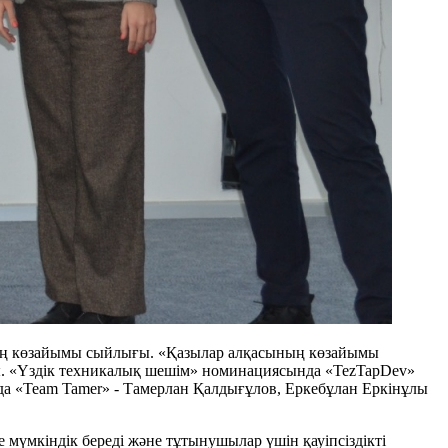
ының көзайымы сыйлығы. «Қазылар алқасының көзайымы
ы. «Үздік техникалық шешім» номинациясында «TezTapDev»
а «Team Tamer» - Тамерлан Қалдығұлов, Еркебұлан Еркінұлы
мүмкіндік береді және тұтынушылар үшін қауіпсіздікті