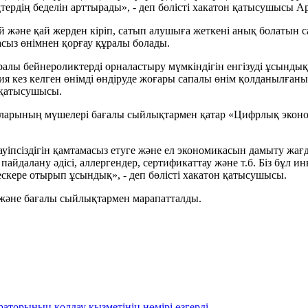
дтердің беделін арттырады», - деп бөлісті хакатон қатысушысы 
й және қай жерден кіріп, сатып алушыға жеткені анық болатын с
сыз өнімнен қорғау құралы болады.
ралы бейнероликтерді орналастыру мүмкіндігін енгізуді ұсындық
ия кез келген өнімді өндіруде жоғары сапалы өнім қолданылға
н қатысушысы.
даларының мүшелері бағалы сыйлықтармен қатар «Цифрлық эко
ауіпсіздігін қамтамасыз етуге және ел экономикасын дамыту жағ
йдалану әдісі, аллергендер, сертификаттау және т.б. Біз бұл инн
ескере отырып ұсындық», - деп бөлісті хакатон қатысушысы.
және бағалы сыйлықтармен марапатталды.
раторының қолдау қызметінің нөмірі өзгерді