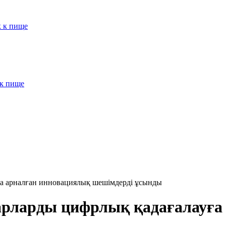
к к пище
 к пище
ға арналған инновациялық шешімдерді ұсынды
уарларды цифрлық қадағалауға