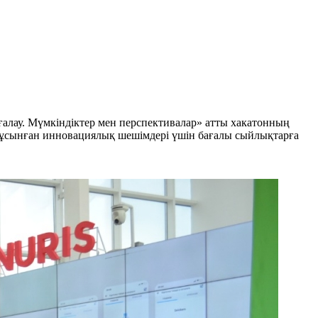
ғалау. Мүмкіндіктер мен перспективалар» атты хакатонның
 ұсынған инновациялық шешімдері үшін бағалы сыйлықтарға