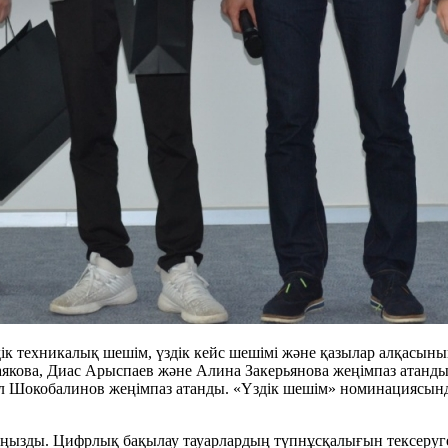
дік техникалық шешім, үздік кейс шешімі және қазылар алқас
якова, Диас Арыспаев және Алина Закерьянова жеңімпаз атанд
л Шокобалинов жеңімпаз атанды. «Үздік шешім» номинациясынд
аңызды. Цифрлық бақылау тауарлардың түпнұсқалығын тексеруге 