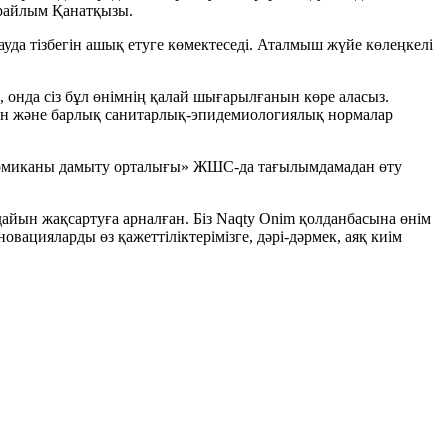
Арайлым Қанатқызы.
ауда тізбегін ашық етуге көмектеседі. Аталмыш жүйе көлеңкелі
, онда сіз бұл өнімнің қалай шығарылғанын көре аласыз.
нын және барлық санитарлық-эпидемиологиялық нормалар
номиканы дамыту орталығы» ЖШС-да тағылымдамадан өту
дайын жақсартуға арналған. Біз Naqty Onim қолданбасына өнім
овацияларды өз қажеттіліктерімізге, дәрі-дәрмек, аяқ киім