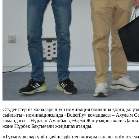
Студенттер өз жобаларын үш номинация бойынша қорғады: үз
сыйлығы» номинациясында «Butterfly» командасы – Аяулым Са
командасы – Нұржан Аманбаев, Әдемі Жанұзақова және Даниа
және Нұрбек Бақтығали жеңімпаз атанды.
«Тұтынушылар үшін қауіпсіздік пен жоғары сапалы өнім өте м