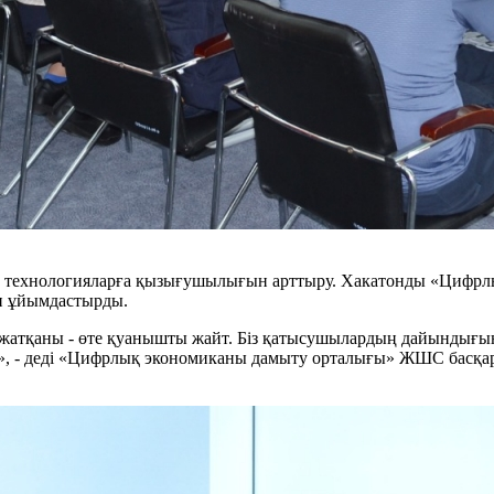
лық технологияларға қызығушылығын арттыру. Хакатонды «Циф
іп ұйымдастырды.
жатқаны - өте қуанышты жайт. Біз қатысушылардың дайындығыны
сты», - деді «Цифрлық экономиканы дамыту орталығы» ЖШС бас