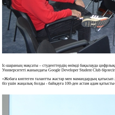
Іс-шараның мақсаты – студенттердің өнімді бақылауда цифр
Университеті жанындағы Google Developer Student Club бірлес
«Жобаға көптеген талантты жастар мен мамандардың қатысып 
біз үшін жаңалық болды - байқауға 100-ден астам адам қаты