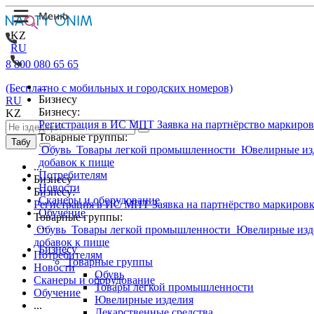
KZ
RU
8 800 080 65 65
...
(Бесплатно с мобильных и городских номеров)
Бизнесу
RU
Бизнесу:
KZ
Регистрация в ИС МПТ
Заявка на партнёрство маркиро
Товарные группы:
Табу
Обувь
Товары легкой промышленности
Ювелирные из
добавок к пище
...
Потребителям
Бизнесу
Новости
Бизнесу:
Сканеры и оборудование
Регистрация в ИС МПТ
Заявка на партнёрство маркиров
Обучение
Товарные группы:
...
Обувь
Товары легкой промышленности
Ювелирные изд
добавок к пище
Бизнесу
Потребителям
Товарные группы
Новости
Обувь
Сканеры и оборудование
Товары легкой промышленности
Обучение
Ювелирные изделия
...
Лекарственные средства