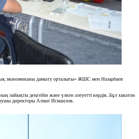
рлық экономиканы дамыту орталығы» ЖШС мен Назарбаев
ң лайықты деңгейін және үлкен әлеуетті көрдік. Бұл хакатон
қарушы директоры Алмат Исмаилов.