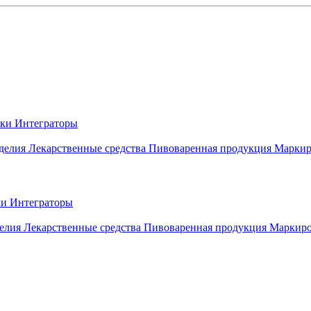
вки
Интеграторы
делия
Лекарственные средства
Пивоваренная продукция
Маркир
ки
Интеграторы
елия
Лекарственные средства
Пивоваренная продукция
Маркиро