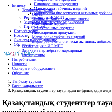
Пивоваренная продукция
Бизнесу
Маркировка табачных изделий
Товарные группы
Маркировка биологически активных добаво
Обувь
Регистрация в ИС МПТ
Товары легкой промышленности
Заявка на партнёрство маркировки
Ювелирные изделия
Интеграторы
Лекарственные средства
Потребителям
Пивоваренная продукция
Новости
Маркировка табачных изделий
Сканеры и оборудование
Маркировка биологически активных добавок
Обучение
Регистрация в ИС МПТ
Заявка на партнёрство маркировки
Интеграторы
Потребителям
Новости
Сканеры и оборудование
Обучение
Таңбалау туралы
Басқа жаңалықтар
Қазақстандық студенттер тауарларды цифрлық қадағалау
Қазақстандық студенттер та
шешімдерді ұсынды