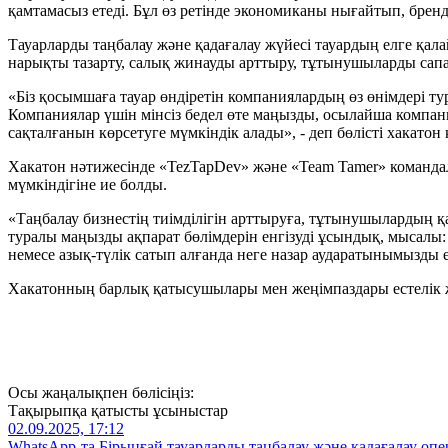
қамтамасыз етеді. Бұл өз ретінде экономиканы нығайтып, брен
Тауарларды таңбалау және қадағалау жүйесі тауардың елге қала
нарықты тазарту, салық жинауды арттыру, тұтынушыларды сапа
«Біз қосымшаға тауар өндіретін компаниялардың өз өнімдері ту
Компаниялар үшін мінсіз бедел өте маңызды, осылайша компан
сақталғанын көрсетуге мүмкіндік алады», - деп бөлісті хакато
Хакатон нәтижесінде «TezTapDev» және «Team Tamer» коман
мүмкіндігіне ие болды.
«Таңбалау бизнестің тиімділігін арттыруға, тұтынушылардың қ
туралы маңызды ақпарат бөлімдерін енгізуді ұсындық, мысалы: па
немесе азық-түлік сатып алғанда неге назар аударатынымызды 
Хакатонның барлық қатысушылары мен жеңімпаздары естелік 
Осы жаңалықпен бөлісіңіз:
Тақырыпқа қатысты ұсыныстар
02.09.2025, 17:12
WhatsApp-та Бірыңғай тауарларды таңбалау және қадағалау опе