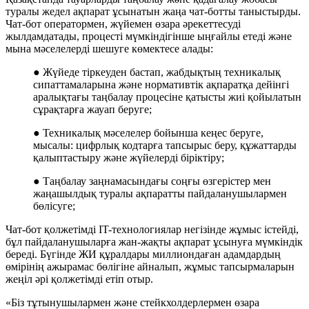
туралы жедел ақпарат ұсынатын жаңа чат-ботты таныстырды.
Чат-бот оператормен, жүйемен өзара әрекеттесуді
жылдамдатады, процесті мүмкіндігінше ыңғайлы етеді және
мына мәселелерді шешуге көмектесе алады:
● Жүйеде тіркеуден бастап, жабдықтың техникалық
сипаттамаларына және нормативтік ақпаратқа дейінгі
аралықтағы таңбалау процесіне қатысты жиі қойылатын
сұрақтарға жауап беруге;
● Техникалық мәселелер бойынша кеңес беруге,
мысалы: цифрлық кодтарға тапсырыс беру, құжаттарды
қалыптастыру және жүйелерді біріктіру;
● Таңбалау заңнамасындағы соңғы өзгерістер мен
жаңашылдық туралы ақпаратты пайдаланушылармен
бөлісуге;
Чат-бот қолжетімді IT-технологиялар негізінде жұмыс істейді,
бұл пайдаланушыларға жан-жақты ақпарат ұсынуға мүмкіндік
береді. Бүгінде ЖИ құралдары миллиондаған адамдардың
өмірінің ажырамас бөлігіне айналып, жұмыс тапсырмаларын
жеңіл әрі қолжетімді етіп отыр.
«Біз тұтынушылармен және стейкхолдерлермен өзара