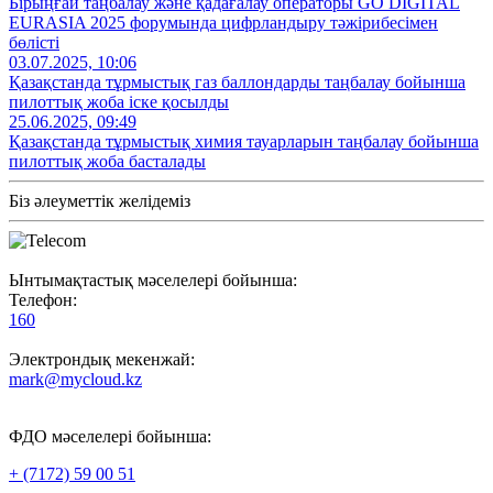
Бірыңғай таңбалау және қадағалау операторы GO DIGITAL
EURASIA 2025 форумында цифрландыру тәжірибесімен
бөлісті
03.07.2025, 10:06
Қазақстанда тұрмыстық газ баллондарды таңбалау бойынша
пилоттық жоба іске қосылды
25.06.2025, 09:49
Қазақстанда тұрмыстық химия тауарларын таңбалау бойынша
пилоттық жоба басталады
Біз әлеуметтік желідеміз
Ынтымақтастық мәселелері бойынша:
Телефон:
160
Электрондық мекенжай:
mark@mycloud.kz
ФДО мәселелері бойынша:
+ (7172) 59 00 51