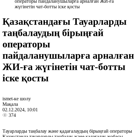
операторы пайдаланушыларға арналған ЖИ-ға
жүгінетін чат-ботты іске қосты
Қазақстандағы Тауарларды
таңбалаудың бірыңғай
операторы
пайдаланушыларға арналған
ЖИ-ға жүгінетін чат-ботты
іске қосты
ismet-ке шолу
Мақала
02.12.2024, 10:01
374
Тауарларды таңбалау және қадағалаудың бірыңғай операторы
Қазақстанда тауарларды таңбалау және қадағалау жобасы