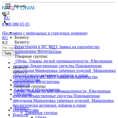
KZ
RU
8 800 080 65 65
...
(Бесплатно с мобильных и городских номеров)
Бизнесу
RU
Бизнесу:
KZ
Регистрация в ИС МПТ
Заявка на партнёрство
маркировки
Интеграторы
Табу
Товарные группы:
Обувь
Товары легкой промышленности
Ювелирные
...
изделия
Лекарственные средства
Пивоваренная
Бизнесу
продукция
Маркировка табачных изделий
Маркировка
Бизнесу:
биологически активных добавок к пище
Регистрация в ИС МПТ
Заявка на партнёрство
Потребителям
маркировки
Интеграторы
Новости
Товарные группы:
Сканеры и оборудование
Обувь
Товары легкой промышленности
Ювелирные
Обучение
изделия
Лекарственные средства
Пивоваренная
...
продукция
Маркировка табачных изделий
Маркировка
биологически активных добавок к пище
Бизнесу
Потребителям
Товарные группы
Новости
Обувь