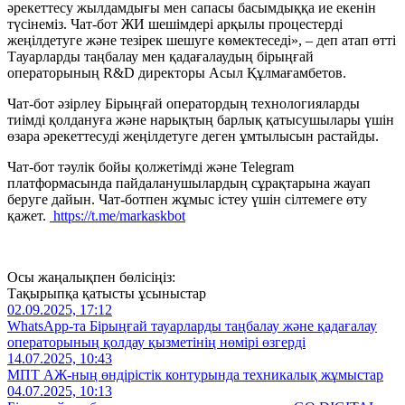
әрекеттесу жылдамдығы мен сапасы басымдыққа ие екенін
түсінеміз. Чат-бот ЖИ шешімдері арқылы процестерді
жеңілдетуге және тезірек шешуге көмектеседі», – деп атап өтті
Тауарларды таңбалау мен қадағалаудың бірыңғай
операторының R&D директоры Асыл Құлмағамбетов.
Чат-бот әзірлеу Бірыңғай оператордың технологияларды
тиімді қолдануға және нарықтың барлық қатысушылары үшін
өзара әрекеттесуді жеңілдетуге деген ұмтылысын растайды.
Чат-бот тәулік бойы қолжетімді және Telegram
платформасында пайдаланушылардың сұрақтарына жауап
беруге дайын. Чат-ботпен жұмыс істеу үшін сілтемеге өту
қажет.
https://t.me/markaskbot
Осы жаңалықпен бөлісіңіз:
Тақырыпқа қатысты ұсыныстар
02.09.2025, 17:12
WhatsApp-та Бірыңғай тауарларды таңбалау және қадағалау
операторының қолдау қызметінің нөмірі өзгерді
14.07.2025, 10:43
МПТ АЖ-ның өндірістік контурында техникалық жұмыстар
04.07.2025, 10:13