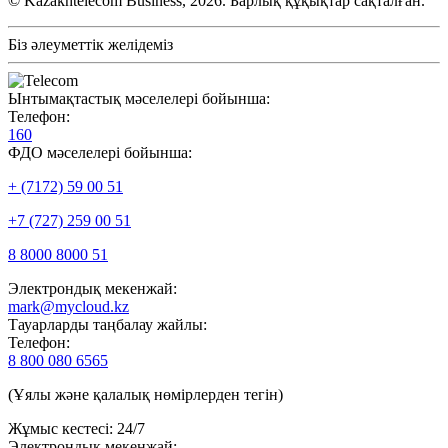
© Kazakhtelecom Business, 2026. Барлық құқықтар сақталған.
Біз әлеуметтік желідеміз
Ынтымақтастық мәселелері бойынша:
Телефон:
160
ФДО мәселелері бойынша:
+ (7172) 59 00 51
+7 (727) 259 00 51
8 8000 8000 51
Электрондық мекенжай:
mark@mycloud.kz
Тауарларды таңбалау жайлы:
Телефон:
8 800 080 6565
(Ұялы және қалалық нөмірлерден тегін)
Жұмыс кестесі: 24/7
Электрондық мекенжай: