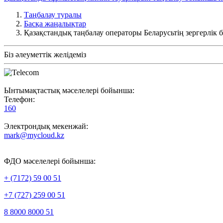
Таңбалау туралы
Басқа жаңалықтар
Қазақстандық таңбалау операторы Беларусьтің зергерлік 
Біз әлеуметтік желідеміз
Ынтымақтастық мәселелері бойынша:
Телефон:
160
Электрондық мекенжай:
mark@mycloud.kz
ФДО мәселелері бойынша:
+ (7172) 59 00 51
+7 (727) 259 00 51
8 8000 8000 51