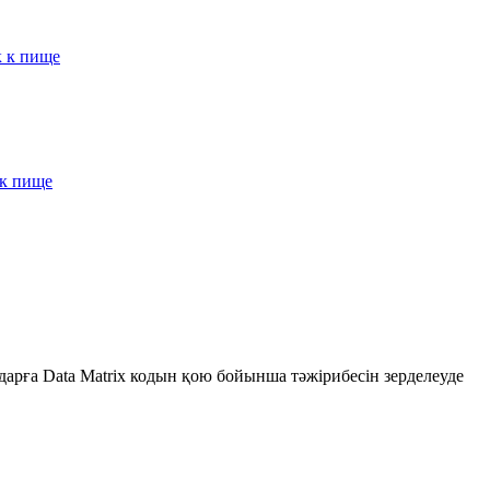
к к пище
 к пище
дарға Data Matrix кодын қою бойынша тәжірибесін зерделеуде