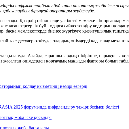
йымдарды цифрлық таңбалау бойынша пилоттық жоба іске асыры
қадағалаудың бірыңғай операторы зерделеуде.
зылады. Қазірдің өзінде елде уәкілетті мемлекеттік органдар
 жасалған зергерлік бұйымдарға сәйкестендіру кодтарын қолдану 
лар, басқа мемлекеттерде бизнес жүргізуге қызығушылық танытқ
лайн-кездесулер өткізуде, олардың өнімдерді қадағалау механизм
 талқылануда. Алайда, сарапшылардың пікірінше, нарықтағы көл
ан жасалған өнімдерден қорғаудың маңызды факторы болып табы
раторының қолдау қызметінің нөмірі өзгерді
RASIA 2025 форумында цифрландыру тәжірибесімен бөлісті
лоттық жоба іске қосылды
пилоттық жоба басталады