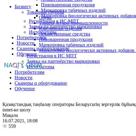
Пивоваренная продукция
Бизнесу
Маркировка табачных изделий
Товарные группы
Маркировка биологически активных добаво
Обувь
Регистрация в ИС МПТ
Товары легкой промышленности
Заявка на партнёрство маркировки
Ювелирные изделия
Интеграторы
Лекарственные средства
Потребителям
Пивоваренная продукция
Новости
Маркировка табачных изделий
Сканеры и оборудование
Маркировка биологически активных добавок
Обучение
Регистрация в ИС МПТ
Заявка на партнёрство маркировки
Интеграторы
Потребителям
Новости
Сканеры и оборудование
Обучение
Қазақстандық таңбалау операторы Беларусьтің зергерлік бұйым
ismet-ке шолу
Мақала
16.07.2021, 18:08
559