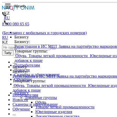
KZ
RU
8 800 080 65 65
...
(Бесплатно с мобильных и городских номеров)
Бизнесу
RU
Бизнесу:
KZ
Регистрация в ИС МПТ
Заявка на партнёрство маркиро
Товарные группы:
Табу
Обувь
Товары легкой промышленности
Ювелирные из
добавок к пище
...
Потребителям
Бизнесу
Новости
Бизнесу:
Сканеры и оборудование
Регистрация в ИС МПТ
Заявка на партнёрство маркиров
Обучение
Товарные группы:
...
Обувь
Товары легкой промышленности
Ювелирные изд
добавок к пище
Бизнесу
Потребителям
Товарные группы
Новости
Обувь
Сканеры и оборудование
Товары легкой промышленности
Обучение
Ювелирные изделия
...
Лекарственные средства