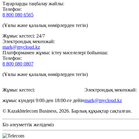
Тауарларды таңбалау жайлы:
Телефон:
8 800 080 6565
(Ұялы және қалалық нөмірлерден тегін)
Жұмыс кестесі: 24/7
Электрондық мекенжай:
mark@mycloud.kz
Платформамен жұмыс істеу мәселелері бойынша:
Телефон:
8 800 080 0807
(Ұялы және қалалық нөмірлерден тегін)
Жұмыс кестесі:
Электрондық мекенжай:
жұмыс күндері 9:00-ден 18:00-ге дейін
mark@mycloud.kz
© Kazakhtelecom Business, 2026. Барлық құқықтар сақталған.
Біз әлеуметтік желідеміз