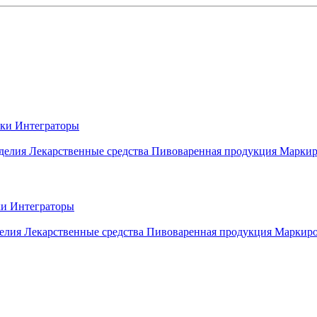
вки
Интеграторы
делия
Лекарственные средства
Пивоваренная продукция
Маркир
ки
Интеграторы
елия
Лекарственные средства
Пивоваренная продукция
Маркиро