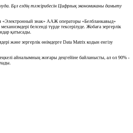
луда. Бұл елдің тәжірибесін Цифрлық экономиканы дамыту
 мен «Электронный знак» ААЖ операторы «Белбланкавыд»
механизмдері белсенді түрде тексерілуде. Жобаға зергерлік
андар қатысады.
дері және зергерлік өнімдерге Data Matrix кодын енгізу
еңкелі айналымның жоғары деңгейіне байланысты, ал ол 90% -
лады.