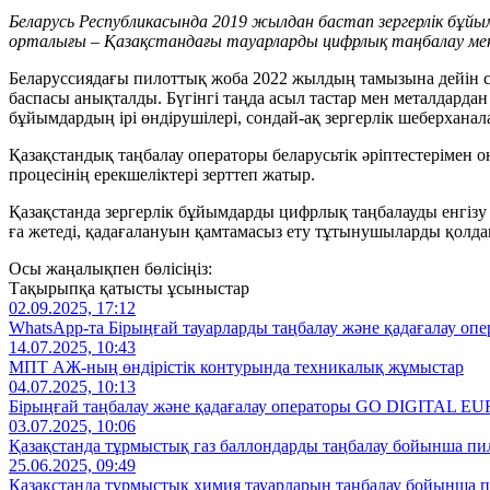
Беларусь Республикасында 2019 жылдан бастап зергерлік бұ
орталығы – Қазақстандағы тауарларды цифрлық таңбалау мен 
Беларуссиядағы пилоттық жоба 2022 жылдың тамызына дейін со
баспасы анықталды. Бүгінгі таңда асыл тастар мен металдардан
бұйымдардың ірі өндірушілері, сондай-ақ зергерлік шеберхана
Қазақстандық таңбалау операторы беларусьтік әріптестерімен он
процесінің ерекшеліктері зерттеп жатыр.
Қазақстанда зергерлік бұйымдарды цифрлық таңбалауды енгізу
ға жетеді, қадағалануын қамтамасыз ету тұтынушыларды қолд
Осы жаңалықпен бөлісіңіз:
Тақырыпқа қатысты ұсыныстар
02.09.2025, 17:12
WhatsApp-та Бірыңғай тауарларды таңбалау және қадағалау опе
14.07.2025, 10:43
МПТ АЖ-ның өндірістік контурында техникалық жұмыстар
04.07.2025, 10:13
Бірыңғай таңбалау және қадағалау операторы GO DIGITAL EU
03.07.2025, 10:06
Қазақстанда тұрмыстық газ баллондарды таңбалау бойынша пи
25.06.2025, 09:49
Қазақстанда тұрмыстық химия тауарларын таңбалау бойынша 