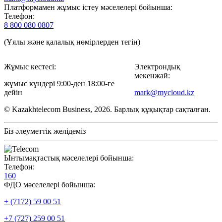
Платформамен жұмыс істеу мәселелері бойынша:
Телефон:
8 800 080 0807
(Ұялы және қалалық нөмірлерден тегін)
Жұмыс кестесі:
Электрондық
мекенжай:
жұмыс күндері 9:00-ден 18:00-ге
дейін
mark@mycloud.kz
© Kazakhtelecom Business, 2026. Барлық құқықтар сақталған.
Біз әлеуметтік желідеміз
Ынтымақтастық мәселелері бойынша:
Телефон:
160
ФДО мәселелері бойынша:
+ (7172) 59 00 51
+7 (727) 259 00 51