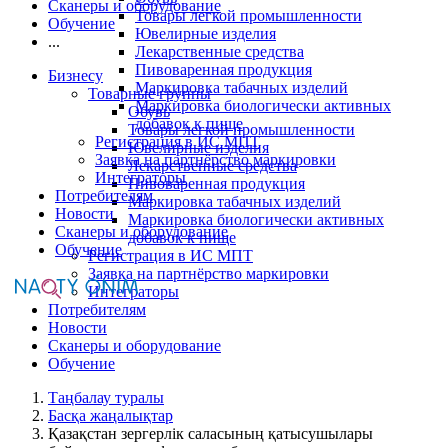
Сканеры и оборудование
Товары легкой промышленности
Обучение
Ювелирные изделия
...
Лекарственные средства
Пивоваренная продукция
Бизнесу
Маркировка табачных изделий
Товарные группы
Маркировка биологически активных
Обувь
добавок к пище
Товары легкой промышленности
Регистрация в ИС МПТ
Ювелирные изделия
Заявка на партнёрство маркировки
Лекарственные средства
Интеграторы
Пивоваренная продукция
Потребителям
Маркировка табачных изделий
Новости
Маркировка биологически активных
Сканеры и оборудование
добавок к пище
Обучение
Регистрация в ИС МПТ
Заявка на партнёрство маркировки
Интеграторы
Потребителям
Новости
Сканеры и оборудование
Обучение
Таңбалау туралы
Басқа жаңалықтар
Қазақстан зергерлік саласының қатысушылары