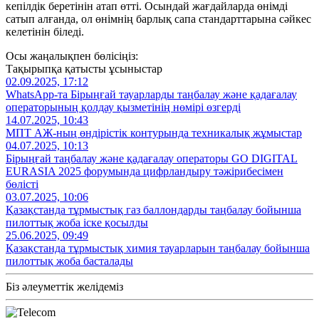
кепілдік беретінін атап өтті. Осындай жағдайларда өнімді
сатып алғанда, ол өнімнің барлық сапа стандарттарына сәйкес
келетінін біледі.
Осы жаңалықпен бөлісіңіз:
Тақырыпқа қатысты ұсыныстар
02.09.2025, 17:12
WhatsApp-та Бірыңғай тауарларды таңбалау және қадағалау
операторының қолдау қызметінің нөмірі өзгерді
14.07.2025, 10:43
МПТ АЖ-ның өндірістік контурында техникалық жұмыстар
04.07.2025, 10:13
Бірыңғай таңбалау және қадағалау операторы GO DIGITAL
EURASIA 2025 форумында цифрландыру тәжірибесімен
бөлісті
03.07.2025, 10:06
Қазақстанда тұрмыстық газ баллондарды таңбалау бойынша
пилоттық жоба іске қосылды
25.06.2025, 09:49
Қазақстанда тұрмыстық химия тауарларын таңбалау бойынша
пилоттық жоба басталады
Біз әлеуметтік желідеміз