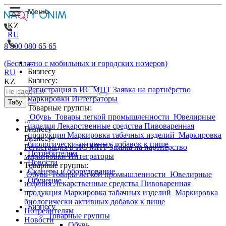
KZ
RU
8 800 080 65 65
...
(Бесплатно с мобильных и городских номеров)
Бизнесу
RU
Бизнесу:
KZ
Регистрация в ИС МПТ
Заявка на партнёрство
маркировки
Интеграторы
Табу
Товарные группы:
Обувь
Товары легкой промышленности
Ювелирные
...
изделия
Лекарственные средства
Пивоваренная
Бизнесу
продукция
Маркировка табачных изделий
Маркировка
Бизнесу:
биологически активных добавок к пище
Регистрация в ИС МПТ
Заявка на партнёрство
Потребителям
маркировки
Интеграторы
Новости
Товарные группы:
Сканеры и оборудование
Обувь
Товары легкой промышленности
Ювелирные
Обучение
изделия
Лекарственные средства
Пивоваренная
...
продукция
Маркировка табачных изделий
Маркировка
биологически активных добавок к пище
Бизнесу
Потребителям
Товарные группы
Новости
Обувь