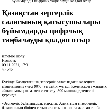
бұйымдарды цифрлық таңбалауды қолдап отыр
Қазақстан зергерлік
саласының қатысушылары
бұйымдарды цифрлық
таңбалауды қолдап отыр
ismet-ке шолу
Новость
09.11.2021, 17:31
546
Бүгінде Қазақстанның зергерлік саласындағы көлеңкелі
айналымның үлесі 90% - ға дейін жетеді. Көлеңкедегі жылдық
айналымның шамамен есептелуі 300 миллиард теңгені
құрайды.
«Зергерлік бұйымдарды, мысалы, Алматыдағы зергерлік
базарлардың бірінен сатып ала отырып, онда жалған таңба