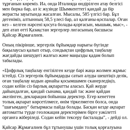
тұрғанын көреміз. Иә, онда Италияда өндірілген атау белгісі
мен бирка бар, ал іс жүзінде Шымкенттегі қандай да бір
жерасты зауытында жасалған. Мысалы, 585 үлгісі бар. Бұл
дегеніміз, алтынның 58,5 үлесі бар, ал қалғаны-қоспалар. Оған
кез – келген нәрсені қосуға болады-қорғасын, мышьяк, мыс», -
деп атап өтті Қазақстан зергерлер лигасының басшысы
Қайсар Жұмағалиев.
Оның пікірінше, зергерлік бұйымдар нарығы бүгінде
бақылаусыз қалып отыр, сондықтан цифрлық таңбалау
жағдайды шешудегі жалғыз және маңызды қадам болып
табылады.
«Цифрлық таңбалау енгізілген кезде бәрі жаңа жолмен жұмыс
істейді. Сіз зергерлік бұйымдарды сатып алуды шештіңіз делік,
оған таңбалау кодын арнайы қосымшамен сканерледіңіз,
содан кейін сіз барлық ақпаратты аласыз. Қай жерде
дайындалған, қандай сынама, қандай тас және қайдан
әкелінген, декларация бойынша деректер. Егер кенеттен
толық ақпарат көрсетілмесе, өнім тіркелмеген болса, онда
"шағымдану" батырмасы пайда болады. Басқан кезде ақпарат
автоматты түрде геолокация деректерімен бірге уәкілетті
органға жіберіледі. Содан кейін тексеру басталады", - дейді ол.
Қайсар Жұмағалиев бұл тұтынушы үшін толық қорғалуына