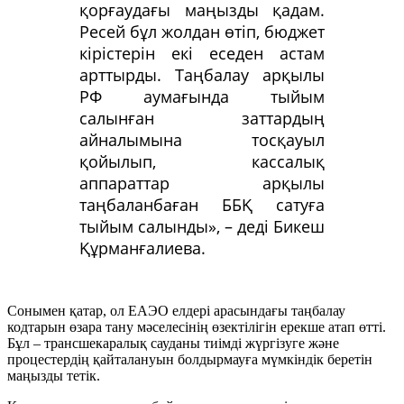
қорғаудағы маңызды қадам.
Ресей бұл жолдан өтіп, бюджет
кірістерін екі еседен астам
арттырды. Таңбалау арқылы
РФ аумағында тыйым
салынған заттардың
айналымына тосқауыл
қойылып, кассалық
аппараттар арқылы
таңбаланбаған ББҚ сатуға
тыйым салынды», – деді Бикеш
Құрманғалиева.
Сонымен қатар, ол ЕАЭО елдері арасындағы таңбалау
кодтарын өзара тану мәселесінің өзектілігін ерекше атап өтті.
Бұл – трансшекаралық сауданы тиімді жүргізуге және
процестердің қайталануын болдырмауға мүмкіндік беретін
маңызды тетік.