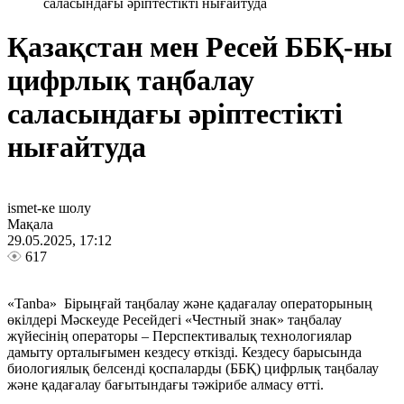
саласындағы әріптестікті нығайтуда
Қазақстан мен Ресей ББҚ-ны
цифрлық таңбалау
саласындағы әріптестікті
нығайтуда
ismet-ке шолу
Мақала
29.05.2025, 17:12
617
«Tanba» Бірыңғай таңбалау және қадағалау операторының
өкілдері Мәскеуде Ресейдегі «Честный знак» таңбалау
жүйесінің операторы – Перспективалық технологиялар
дамыту орталығымен кездесу өткізді. Кездесу барысында
биологиялық белсенді қоспаларды (ББҚ) цифрлық таңбалау
және қадағалау бағытындағы тәжірибе алмасу өтті.