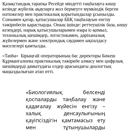
Қазақстандық тарапқа Ресейде міндетті таңбалауға көшу
кезінде жүйелік ақауларға жол бермеуге мүмкіндік берген
нәтижелер мен практикалық қорытындылар ұсынылды.
Сонымен қатар, қатысушылар ББҚ таңбалауын енгізу
тәжірибесін қарастырды. Оның ішінде: реттеушілік база, көшу
кезеңдері, нарық қатысушыларымен өзара іс-қимыл,
техникалық шешімдер, логистикамен, дәріханалық
жүйелермен және электрондық саудамен ықпалдасу
мәселелері қамтылды.
«Tanba» Бірыңғай операторының бас директоры Бикеш
Құрманғалиева практикалық тәжірибе алмасу мен цифрлық
шешімдерді дамытудағы елдер арасындағы диалогтың
маңыздылығын атап өтті.
«Биологиялық белсенді
қоспаларды таңбалау және
қадағалау жүйесін енгізу –
халық денсаулығының
қауіпсіздігін қамтамасыз ету
мен тұтынушыларды