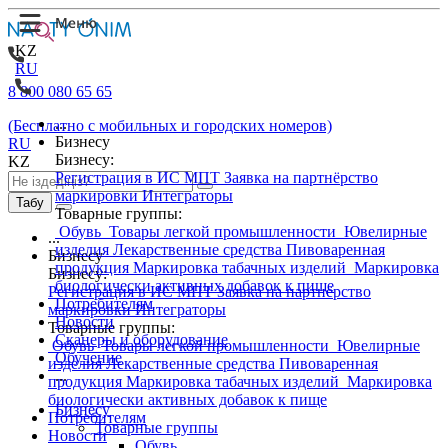
KZ
RU
8 800 080 65 65
...
(Бесплатно с мобильных и городских номеров)
Бизнесу
RU
Бизнесу:
KZ
Регистрация в ИС МПТ
Заявка на партнёрство
маркировки
Интеграторы
Табу
Товарные группы:
Обувь
Товары легкой промышленности
Ювелирные
...
изделия
Лекарственные средства
Пивоваренная
Бизнесу
продукция
Маркировка табачных изделий
Маркировка
Бизнесу:
биологически активных добавок к пище
Регистрация в ИС МПТ
Заявка на партнёрство
Потребителям
маркировки
Интеграторы
Новости
Товарные группы:
Сканеры и оборудование
Обувь
Товары легкой промышленности
Ювелирные
Обучение
изделия
Лекарственные средства
Пивоваренная
...
продукция
Маркировка табачных изделий
Маркировка
биологически активных добавок к пище
Бизнесу
Потребителям
Товарные группы
Новости
Обувь