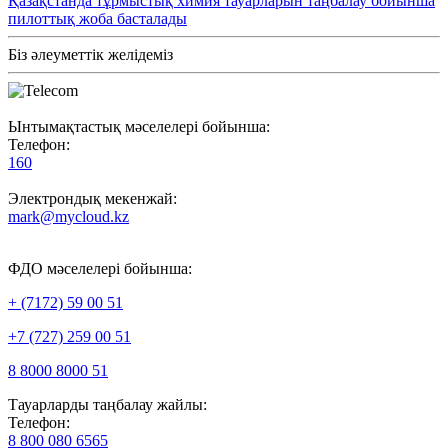
Қазақстанда тұрмыстық химия тауарларын таңбалау бойынша
пилоттық жоба басталады
Біз әлеуметтік желідеміз
Ынтымақтастық мәселелері бойынша:
Телефон:
160
Электрондық мекенжай:
mark@mycloud.kz
ФДО мәселелері бойынша:
+ (7172) 59 00 51
+7 (727) 259 00 51
8 8000 8000 51
Тауарларды таңбалау жайлы:
Телефон:
8 800 080 6565