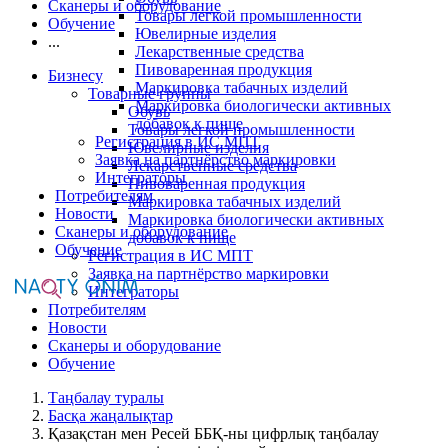
Сканеры и оборудование
Товары легкой промышленности
Обучение
Ювелирные изделия
...
Лекарственные средства
Пивоваренная продукция
Бизнесу
Маркировка табачных изделий
Товарные группы
Маркировка биологически активных
Обувь
добавок к пище
Товары легкой промышленности
Регистрация в ИС МПТ
Ювелирные изделия
Заявка на партнёрство маркировки
Лекарственные средства
Интеграторы
Пивоваренная продукция
Потребителям
Маркировка табачных изделий
Новости
Маркировка биологически активных
Сканеры и оборудование
добавок к пище
Обучение
Регистрация в ИС МПТ
Заявка на партнёрство маркировки
Интеграторы
Потребителям
Новости
Сканеры и оборудование
Обучение
Таңбалау туралы
Басқа жаңалықтар
Қазақстан мен Ресей ББҚ-ны цифрлық таңбалау