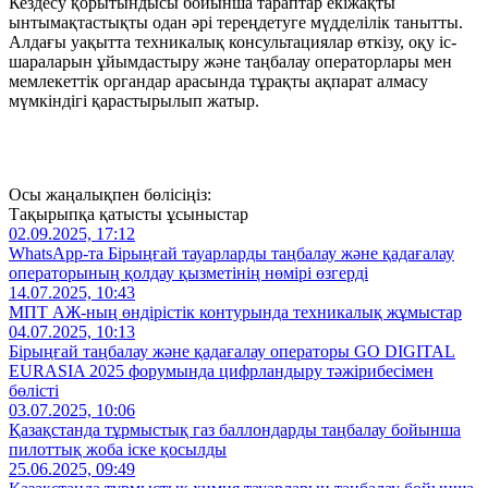
Кездесу қорытындысы бойынша тараптар екіжақты
ынтымақтастықты одан әрі тереңдетуге мүдделілік танытты.
Алдағы уақытта техникалық консультациялар өткізу, оқу іс-
шараларын ұйымдастыру және таңбалау операторлары мен
мемлекеттік органдар арасында тұрақты ақпарат алмасу
мүмкіндігі қарастырылып жатыр.
Осы жаңалықпен бөлісіңіз:
Тақырыпқа қатысты ұсыныстар
02.09.2025, 17:12
WhatsApp-та Бірыңғай тауарларды таңбалау және қадағалау
операторының қолдау қызметінің нөмірі өзгерді
14.07.2025, 10:43
МПТ АЖ-ның өндірістік контурында техникалық жұмыстар
04.07.2025, 10:13
Бірыңғай таңбалау және қадағалау операторы GO DIGITAL
EURASIA 2025 форумында цифрландыру тәжірибесімен
бөлісті
03.07.2025, 10:06
Қазақстанда тұрмыстық газ баллондарды таңбалау бойынша
пилоттық жоба іске қосылды
25.06.2025, 09:49