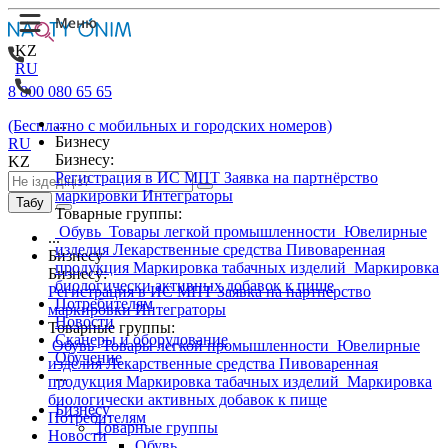
KZ
RU
8 800 080 65 65
...
(Бесплатно с мобильных и городских номеров)
Бизнесу
RU
Бизнесу:
KZ
Регистрация в ИС МПТ
Заявка на партнёрство
маркировки
Интеграторы
Табу
Товарные группы:
Обувь
Товары легкой промышленности
Ювелирные
...
изделия
Лекарственные средства
Пивоваренная
Бизнесу
продукция
Маркировка табачных изделий
Маркировка
Бизнесу:
биологически активных добавок к пище
Регистрация в ИС МПТ
Заявка на партнёрство
Потребителям
маркировки
Интеграторы
Новости
Товарные группы:
Сканеры и оборудование
Обувь
Товары легкой промышленности
Ювелирные
Обучение
изделия
Лекарственные средства
Пивоваренная
...
продукция
Маркировка табачных изделий
Маркировка
биологически активных добавок к пище
Бизнесу
Потребителям
Товарные группы
Новости
Обувь