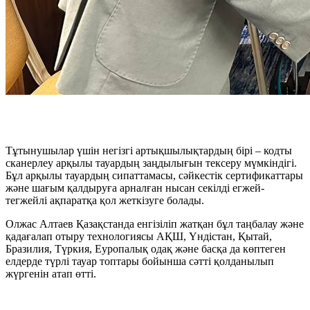
Тұтынушылар үшін негізгі артықшылықтардың бірі – кодты
сканерлеу арқылы тауардың заңдылығын тексеру мүмкіндігі.
Бұл арқылы тауардың сипаттамасы, сәйкестік сертификаттары
және шағым қалдыруға арналған нысан секілді егжей-
тегжейлі ақпаратқа қол жеткізуге болады.
Олжас Алтаев Қазақстанда енгізіліп жатқан бұл таңбалау және
қадағалап отыру технологиясы АҚШ, Үндістан, Қытай,
Бразилия, Түркия, Еуропалық одақ және басқа да көптеген
елдерде түрлі тауар топтары бойынша сәтті қолданылып
жүргенін атап өтті.