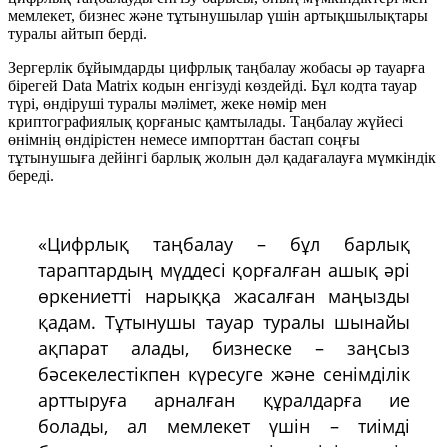
мемлекет, бизнес және тұтынушылар үшін артықшылықтары
туралы айтып берді.
Зергерлік бұйымдарды цифрлық таңбалау жобасы әр тауарға
бірегей Data Matrix кодын енгізуді көздейді. Бұл кодта тауар
түрі, өндіруші туралы мәлімет, жеке нөмір мен
криптографиялық қорғаныс қамтылады. Таңбалау жүйесі
өнімнің өндірістен немесе импорттан бастап соңғы
тұтынушыға дейінгі барлық жолын дәл қадағалауға мүмкіндік
береді.
«Цифрлық таңбалау – бұл барлық
тараптардың мүддесі қорғалған ашық әрі
өркениетті нарыққа жасалған маңызды
қадам. Тұтынушы тауар туралы шынайы
ақпарат алады, бизнеске – заңсыз
бәсекелестікпен күресуге және сенімділік
арттыруға арналған құралдарға ие
болады, ал мемлекет үшін – тиімді