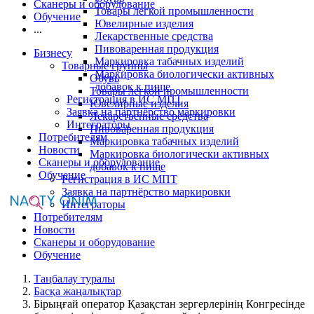
Сканеры и оборудование
Товары легкой промышленности
Обучение
Ювелирные изделия
...
Лекарственные средства
Пивоваренная продукция
Бизнесу
Маркировка табачных изделий
Товарные группы
Маркировка биологически активных
Обувь
добавок к пище
Товары легкой промышленности
Регистрация в ИС МПТ
Ювелирные изделия
Заявка на партнёрство маркировки
Лекарственные средства
Интеграторы
Пивоваренная продукция
Потребителям
Маркировка табачных изделий
Новости
Маркировка биологически активных
Сканеры и оборудование
добавок к пище
Обучение
Регистрация в ИС МПТ
Заявка на партнёрство маркировки
Интеграторы
Потребителям
Новости
Сканеры и оборудование
Обучение
Таңбалау туралы
Басқа жаңалықтар
Бірыңғай оператор Қазақстан зергерлерінің Конгресінде