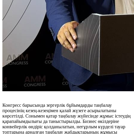
Конгресс барысында зергерлік бұйымдарды таңбалау
процесінің кезең-кезеңімен қалай жүзеге асырылатыны
көрсетілді. Сонымен қатар таңбалау жүйесінде жұмыс істеудің
қарапайымдылығы да таныстырылды. Бизнес өкілдеріне
конвейерлік өндіріс қолданылатын, неғұрлым күрделі тауар
топтарына арналған таңбалау жабдықтарының жұмысы