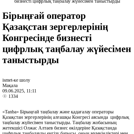
бизнесті цифрлық таңбалау жүйесімен таныстырды
Бірыңғай оператор
Қазақстан зергерлерінің
Конгресінде бизнесті
цифрлық таңбалау жүйесімен
таныстырды
ismet-ке шолу
Мақала
09.06.2025, 11:11
1334
«Tanba» Бірыңғай таңбалау және қадағалау операторы
Қазақстан зергерлерінің алғашқы Конгресі аясында цифрлық
таңбалау жүйесімен таныстырды. Таңбалау жобасының
жетекшісі Олжас Алтаев бизнес өкілдеріне Қазақстанда
цифрлық таңбалауды енгізу барысы, оның мүмкіндіктері мен