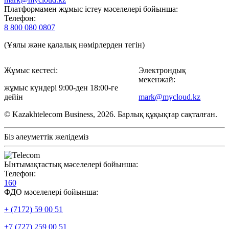
Платформамен жұмыс істеу мәселелері бойынша:
Телефон:
8 800 080 0807
(Ұялы және қалалық нөмірлерден тегін)
Жұмыс кестесі:
Электрондық
мекенжай:
жұмыс күндері 9:00-ден 18:00-ге
дейін
mark@mycloud.kz
© Kazakhtelecom Business, 2026. Барлық құқықтар сақталған.
Біз әлеуметтік желідеміз
Ынтымақтастық мәселелері бойынша:
Телефон:
160
ФДО мәселелері бойынша:
+ (7172) 59 00 51
+7 (727) 259 00 51