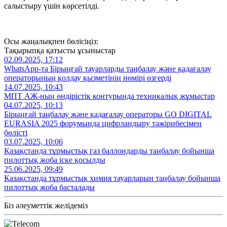
салыстыру үшін көрсетілді.
Осы жаңалықпен бөлісіңіз:
Тақырыпқа қатысты ұсыныстар
02.09.2025, 17:12
WhatsApp-та Бірыңғай тауарларды таңбалау және қадағалау
операторының қолдау қызметінің нөмірі өзгерді
14.07.2025, 10:43
МПТ АЖ-ның өндірістік контурында техникалық жұмыстар
04.07.2025, 10:13
Бірыңғай таңбалау және қадағалау операторы GO DIGITAL
EURASIA 2025 форумында цифрландыру тәжірибесімен
бөлісті
03.07.2025, 10:06
Қазақстанда тұрмыстық газ баллондарды таңбалау бойынша
пилоттық жоба іске қосылды
25.06.2025, 09:49
Қазақстанда тұрмыстық химия тауарларын таңбалау бойынша
пилоттық жоба басталады
Біз әлеуметтік желідеміз