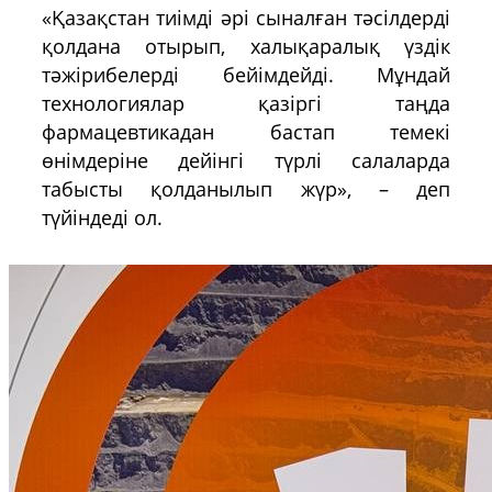
«Қазақстан тиімді әрі сыналған тәсілдерді
қолдана отырып, халықаралық үздік
тәжірибелерді бейімдейді. Мұндай
технологиялар қазіргі таңда
фармацевтикадан бастап темекі
өнімдеріне дейінгі түрлі салаларда
табысты қолданылып жүр», – деп
түйіндеді ол.