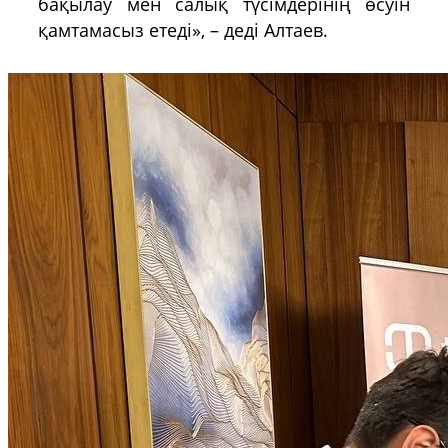
бақылау мен салық түсімдерінің өсуін
қамтамасыз етеді», – деді Алтаев.