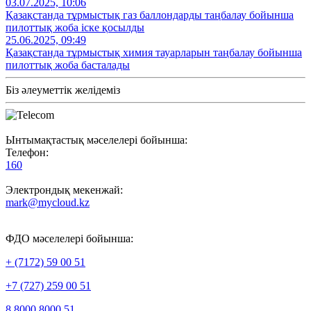
03.07.2025, 10:06
Қазақстанда тұрмыстық газ баллондарды таңбалау бойынша
пилоттық жоба іске қосылды
25.06.2025, 09:49
Қазақстанда тұрмыстық химия тауарларын таңбалау бойынша
пилоттық жоба басталады
Біз әлеуметтік желідеміз
Ынтымақтастық мәселелері бойынша:
Телефон:
160
Электрондық мекенжай:
mark@mycloud.kz
ФДО мәселелері бойынша:
+ (7172) 59 00 51
+7 (727) 259 00 51
8 8000 8000 51