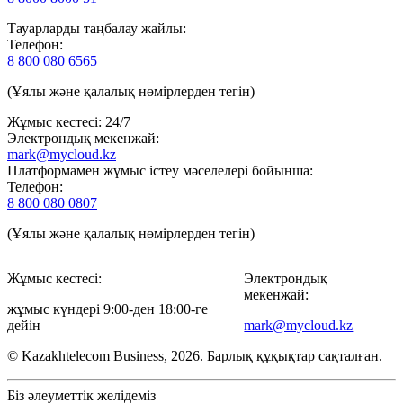
Тауарларды таңбалау жайлы:
Телефон:
8 800 080 6565
(Ұялы және қалалық нөмірлерден тегін)
Жұмыс кестесі: 24/7
Электрондық мекенжай:
mark@mycloud.kz
Платформамен жұмыс істеу мәселелері бойынша:
Телефон:
8 800 080 0807
(Ұялы және қалалық нөмірлерден тегін)
Жұмыс кестесі:
Электрондық
мекенжай:
жұмыс күндері 9:00-ден 18:00-ге
дейін
mark@mycloud.kz
© Kazakhtelecom Business, 2026. Барлық құқықтар сақталған.
Біз әлеуметтік желідеміз