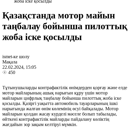
жоба іске қосылды
Қазақстанда мотор майын
таңбалау бойынша пилоттық
жоба іске қосылды
ismet-ке шолу
Мақала
22.02.2024, 15:05
450
Тұтынушыларды контрафактілік өнімдерден қорғау және елде
мотор майларының ашық нарығын құру үшін мотор
майларын цифрлық таңбалау бойынша пилоттық жоба іске
қосылды. Қазіргі уақытта автомобиль тауарларының ішкі
нарығында жалған өнім көлемінің өсуі байқалады. Мотор
майларын қолдан жасау күрделі мәселе болып табылады,
өйткені контрафактілік майларды пайдалану көліктің
жағдайын зор зақым келтіруі мүмкін.