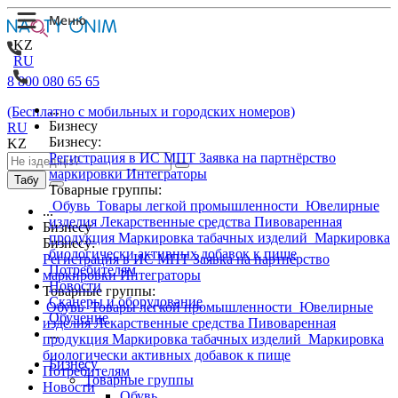
KZ
RU
8 800 080 65 65
...
(Бесплатно с мобильных и городских номеров)
Бизнесу
RU
Бизнесу:
KZ
Регистрация в ИС МПТ
Заявка на партнёрство
маркировки
Интеграторы
Табу
Товарные группы:
Обувь
Товары легкой промышленности
Ювелирные
...
изделия
Лекарственные средства
Пивоваренная
Бизнесу
продукция
Маркировка табачных изделий
Маркировка
Бизнесу:
биологически активных добавок к пище
Регистрация в ИС МПТ
Заявка на партнёрство
Потребителям
маркировки
Интеграторы
Новости
Товарные группы:
Сканеры и оборудование
Обувь
Товары легкой промышленности
Ювелирные
Обучение
изделия
Лекарственные средства
Пивоваренная
...
продукция
Маркировка табачных изделий
Маркировка
биологически активных добавок к пище
Бизнесу
Потребителям
Товарные группы
Новости
Обувь