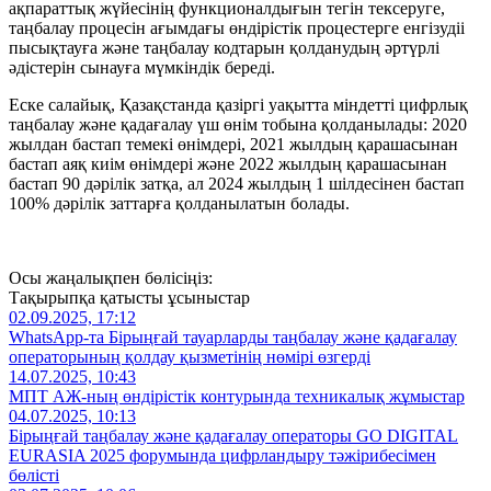
ақпараттық жүйесінің функционалдығын тегін тексеруге,
таңбалау процесін ағымдағы өндірістік процестерге енгізудіі
пысықтауға және таңбалау кодтарын қолданудың әртүрлі
әдістерін сынауға мүмкіндік береді.
Еске салайық, Қазақстанда қазіргі уақытта міндетті цифрлық
таңбалау және қадағалау үш өнім тобына қолданылады: 2020
жылдан бастап темекі өнімдері, 2021 жылдың қарашасынан
бастап аяқ киім өнімдері және 2022 жылдың қарашасынан
бастап 90 дәрілік затқа, ал 2024 жылдың 1 шілдесінен бастап
100% дәрілік заттарға қолданылатын болады.
Осы жаңалықпен бөлісіңіз:
Тақырыпқа қатысты ұсыныстар
02.09.2025, 17:12
WhatsApp-та Бірыңғай тауарларды таңбалау және қадағалау
операторының қолдау қызметінің нөмірі өзгерді
14.07.2025, 10:43
МПТ АЖ-ның өндірістік контурында техникалық жұмыстар
04.07.2025, 10:13
Бірыңғай таңбалау және қадағалау операторы GO DIGITAL
EURASIA 2025 форумында цифрландыру тәжірибесімен
бөлісті