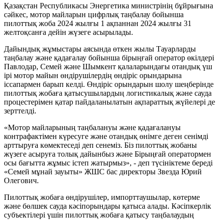
Қазақстан Республикасы Энергетика министрінің бұйрығына
сәйкес, мотор майларын цифрлық таңбалау бойынша
пилоттық жоба 2024 жылғы 1 ақпаннан 2024 жылғы 31
желтоқсанға дейін жүзеге асырылады.
Дайындық жұмыстары аясында өткен жылы Тауарларды
таңбалау және қадағалау бойынша бірыңғай оператор өкілдері
Павлодар, Семей және Шымкент қалаларындағы отандық үш
ірі мотор майын өндірушілердің өндіріс орындарына
іссапармен барып келді. Өндіріс орындарын шолу шеңберінде
пилоттық жобаға қатысушылардың логистикалық және сауда
процестерімен қатар пайдаланылатын ақпараттық жүйелері де
зерттелді.
«Мотор майларының таңбалануы және қадағалануы
контрафактімен күресуге және отандық өнімге деген сенімді
арттыруға көмектеседі деп сенеміз. Біз пилоттық жобаны
жүзеге асыруға толық дайынбыз және Бірыңғай оператормен
осы бағытта жұмыс істеп жатырмыз», - деп түсініктеме береді
«Семей мұнай зауыты» ЖШС бас директоры Звезда Юрий
Олегович.
Пилоттық жобаға өндірушілер, импорттаушылар, көтерме
және бөлшек сауда кәсіпорындары қатыса алады. Кәсіпкерлік
субъектілері үшін пилоттық жобаға қатысу таңбалаудың