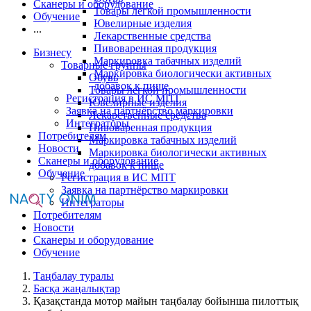
Сканеры и оборудование
Товары легкой промышленности
Обучение
Ювелирные изделия
...
Лекарственные средства
Пивоваренная продукция
Бизнесу
Маркировка табачных изделий
Товарные группы
Маркировка биологически активных
Обувь
добавок к пище
Товары легкой промышленности
Регистрация в ИС МПТ
Ювелирные изделия
Заявка на партнёрство маркировки
Лекарственные средства
Интеграторы
Пивоваренная продукция
Потребителям
Маркировка табачных изделий
Новости
Маркировка биологически активных
Сканеры и оборудование
добавок к пище
Обучение
Регистрация в ИС МПТ
Заявка на партнёрство маркировки
Интеграторы
Потребителям
Новости
Сканеры и оборудование
Обучение
Таңбалау туралы
Басқа жаңалықтар
Қазақстанда мотор майын таңбалау бойынша пилоттық