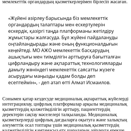
мемлекеттік органдардың қызметкерлерімен бірлесіп жасаған.
«Жүйені әзірлеу барысында біз мемлекеттік
органдардың талаптары мен ескертулерін
ескердік, қазіргі таңда платформаны жетілдіру
жұмыстары жалғасуда. Бұл жүйені пайдалануды
оңтайландырады және оның функционалдығын
кеңейтеді. МО АЖО мемлекеттік басқарудың
ашықтығы мен тиімділігін арттыруға бағытталған
цифрландыру және ақпараттық технологияларды
дамыту жөніндегі мемлекеттік саясатты жүзеге
асырудағы маңызды қадам болды деп
есептеймін», - деп атап өтті Алмат Исмаилов.
Сонымен қатар кездесуде медициналық ақпараттық жүйелерді
интеграциялау, цифрлық платформалар арқылы медициналық
қызметтердің қолжетімділігін арттыру, пациенттердің
деректерін сақтау мәселелері талқыланды. Медициналық
қызметкерлерді цифрлық дағдыларға оқытуға және халықтың
әлеуметтік осал топтары үшін медициналық қызметтердің
қолжетімділігін қамтамасыз ету шараларын әзірлеуге ерекше