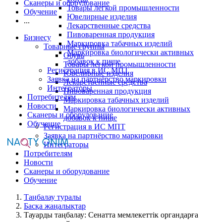
Сканеры и оборудование
Товары легкой промышленности
Обучение
Ювелирные изделия
...
Лекарственные средства
Пивоваренная продукция
Бизнесу
Маркировка табачных изделий
Товарные группы
Маркировка биологически активных
Обувь
добавок к пище
Товары легкой промышленности
Регистрация в ИС МПТ
Ювелирные изделия
Заявка на партнёрство маркировки
Лекарственные средства
Интеграторы
Пивоваренная продукция
Потребителям
Маркировка табачных изделий
Новости
Маркировка биологически активных
Сканеры и оборудование
добавок к пище
Обучение
Регистрация в ИС МПТ
Заявка на партнёрство маркировки
Интеграторы
Потребителям
Новости
Сканеры и оборудование
Обучение
Таңбалау туралы
Басқа жаңалықтар
Тауарды таңбалау: Сенатта мемлекеттік органдарға