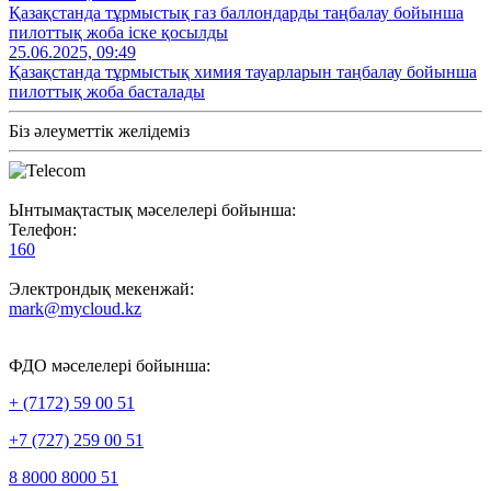
Қазақстанда тұрмыстық газ баллондарды таңбалау бойынша
пилоттық жоба іске қосылды
25.06.2025, 09:49
Қазақстанда тұрмыстық химия тауарларын таңбалау бойынша
пилоттық жоба басталады
Біз әлеуметтік желідеміз
Ынтымақтастық мәселелері бойынша:
Телефон:
160
Электрондық мекенжай:
mark@mycloud.kz
ФДО мәселелері бойынша:
+ (7172) 59 00 51
+7 (727) 259 00 51
8 8000 8000 51