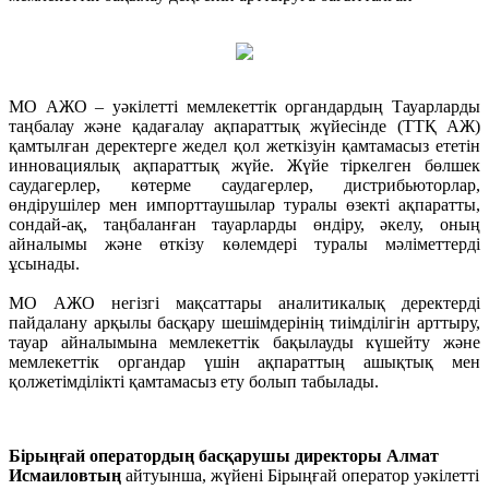
МО АЖО – уәкілетті мемлекеттік органдардың Тауарларды
таңбалау және қадағалау ақпараттық жүйесінде (ТТҚ АЖ)
қамтылған деректерге жедел қол жеткізуін қамтамасыз ететін
инновациялық ақпараттық жүйе. Жүйе тіркелген бөлшек
саудагерлер, көтерме саудагерлер, дистрибьюторлар,
өндірушілер мен импорттаушылар туралы өзекті ақпаратты,
сондай-ақ, таңбаланған тауарларды өндіру, әкелу, оның
айналымы және өткізу көлемдері туралы мәліметтерді
ұсынады.
МО АЖО негізгі мақсаттары аналитикалық деректерді
пайдалану арқылы басқару шешімдерінің тиімділігін арттыру,
тауар айналымына мемлекеттік бақылауды күшейту және
мемлекеттік органдар үшін ақпараттың ашықтық мен
қолжетімділікті қамтамасыз ету болып табылады.
Бірыңғай оператордың басқарушы директоры Алмат
Исмаиловтың
айтуынша, жүйені Бірыңғай оператор уәкілетті