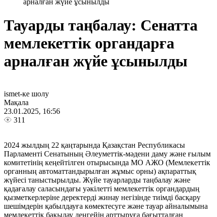
арналған жүйе ұсынылды
Тауарды таңбалау: Сенатта
мемлекеттік органдарға
арналған жүйе ұсынылды
ismet-ке шолу
Мақала
23.01.2025, 16:56
311
2024 жылдың 22 қаңтарында Қазақстан Республикасы
Парламенті Сенатының Әлеуметтік-мәдени даму және ғылым
комитетінің кеңейтілген отырысында МО АЖО (Мемлекеттік
органның автоматтандырылған жұмыс орны) ақпараттық
жүйесі таныстырылды. Жүйе тауарларды таңбалау және
қадағалау саласындағы уәкілетті мемлекеттік органдардың
қызметкерлеріне деректерді жинау негізінде тиімді басқару
шешімдерін қабылдауға көмектесуге және тауар айналымына
мемлекеттік бақылау деңгейін арттыруға бағытталған