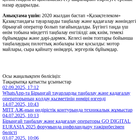
назар аударылды.
Анықтама үшін:
2020 жылдан бастап «Қазақтелеком»
Қазақстандағы тауарларды таңбалау және қадағалау жөніндегі
бірыңғай оператор болып тағайындалды. Бүгінгі таңда үш
өнім тобына міндетті таңбалау енгізілді: аяқ киім, темекі
бұйымдары және дәрі-дәрмек. Келесі өнім топтары бойынша
таңбалаудың пилоттық жобалары іске қосылды: мотор
майлары, сыра қайнату өнімдері, зергерлік бұйымдар.
Осы жаңалықпен бөлісіңіз:
Тақырыпқа қатысты ұсыныстар
02.09.2025, 17:12
WhatsApp-та Бірыңғай тауарларды таңбалау және қадағалау
операторының қолдау қызметінің нөмірі өзгерді
14.07.2025, 10:43
МПТ АЖ-ның өндірістік контурында техникалық жұмыстар
04.07.2025, 10:13
Бірыңғай таңбалау және қадағалау операторы GO DIGITAL
EURASIA 2025 форумында цифрландыру тәжірибесімен
бөлісті
03.07.2025, 10:06