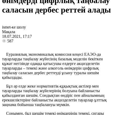
өнімдерді цифрлық таңбалау
саласын дербес реттей алады
ismet-ке шолу
Мақала
18.07.2021, 17:17
587
Еуразиялық экономикалық комиссия кеңесі ЕАЭО-да
тауарларды таңбалау жүйесінің базалық моделін бекіткен
құжат негізінде одаққа қатысушы елдерге акцизделетін
тауарларды – темекі және алкоголь өнімдерін цифрлық
таңбалау саласын дербес реттеуді ұсыну туралы шешім
қабылдады.
Бұл әр елде жеке нормативтік-құқықтық актілер мен
тауарларды таңбалау жүйелерінің болуына байланысты
қабылданған шешім. Сондықтан өндіріс пен айналымның
ерекшеліктеріне байланысты акцизделетін тауарлар ұлттық
заңнама бойынша таңбалануы мүмкін.
Сонымен, бұл шешім темекі өнімдерінің темекі, сигары