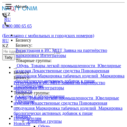
KZ
RU
8 800 080 65 65
...
(Бесплатно с мобильных и городских номеров)
Бизнесу
RU
Бизнесу:
KZ
Регистрация в ИС МПТ
Заявка на партнёрство
маркировки
Интеграторы
Табу
Товарные группы:
Обувь
Товары легкой промышленности
Ювелирные
...
изделия
Лекарственные средства
Пивоваренная
Бизнесу
продукция
Маркировка табачных изделий
Маркировка
Бизнесу:
биологически активных добавок к пище
Регистрация в ИС МПТ
Заявка на партнёрство
Потребителям
маркировки
Интеграторы
Новости
Товарные группы:
Сканеры и оборудование
Обувь
Товары легкой промышленности
Ювелирные
Обучение
изделия
Лекарственные средства
Пивоваренная
...
продукция
Маркировка табачных изделий
Маркировка
биологически активных добавок к пище
Бизнесу
Потребителям
Товарные группы
Новости
Обувь