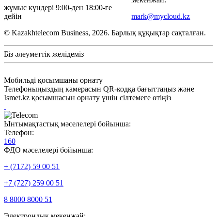
жұмыс күндері 9:00-ден 18:00-ге
дейін
mark@mycloud.kz
© Kazakhtelecom Business, 2026. Барлық құқықтар сақталған.
Біз әлеуметтік желідеміз
Мобильді қосымшаны орнату
Телефоныңыздың камерасын QR-кодқа бағыттаңыз және
Ismet.kz қосымшасын орнату үшін сілтемеге өтіңіз
Ынтымақтастық мәселелері бойынша:
Телефон:
160
ФДО мәселелері бойынша:
+ (7172) 59 00 51
+7 (727) 259 00 51
8 8000 8000 51
Электрондық мекенжай: