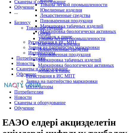
Сканеры и оборудование
Товары легкой промышленности
Обучение
Ювелирные изделия
...
Лекарственные средства
Пивоваренная продукция
Бизнесу
Маркировка табачных изделий
Товарные группы
Маркировка биологически активных
Обувь
добавок к пище
Товары легкой промышленности
Регистрация в ИС МПТ
Ювелирные изделия
Заявка на партнёрство маркировки
Лекарственные средства
Интеграторы
Пивоваренная продукция
Потребителям
Маркировка табачных изделий
Новости
Маркировка биологически активных
Сканеры и оборудование
добавок к пище
Обучение
Регистрация в ИС МПТ
Заявка на партнёрство маркировки
Интеграторы
Потребителям
Новости
Сканеры и оборудование
Обучение
ЕАЭО елдері акцизделетін