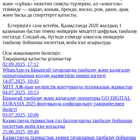
және «сұйық» никотин сияқты түрлеріне, ал «алкоголь»
тізімінде — шарап, коньяк, бренди, виски, ром, джин, арақ
және басқа да спирттерге қатысты.
Естеріңізге сала кетейік, Қазақстанда 2020 жылдың 1
қазанынан бастап темекі өнімдерін міндетті цифрлық таңбалау
енгізілді. Сондай-ақ, бүгінде елімізде алкоголь өнімдерін
таңбалау бойынша пилоттық жоба іске асырылуда.
Осы жаңалықпен бөлісіңіз:
Тақырыпқа қатысты ұсыныстар
02.09.2025, 17:12
WhatsApp-та Бірыңғай тауарларды таңбалау және қадағалау
операторының қолдау қызметінің нөмірі өзгерді
14.07.2025, 10:43
МПТ АЖ-ның өндірістік контурында техникалық жұмыстар
04.07.2025, 10:13
Бірыңғай таңбалау және қадағалау операторы GO DIGITAL
EURASIA 2025 форумында цифрландыру тәжірибесімен
бөлісті
03.07.2025, 10:06
Қазақстанда тұрмыстық газ баллондарды таңбалау бойынша
пилоттық жоба іске қосылды
25.06.2025, 09:49
Қазақстанда тұрмыстық химия тауарларын таңбалау бойынша