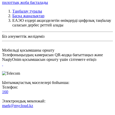
пилоттық жоба басталады
Таңбалау туралы
Басқа жаңалықтар
ЕАЭО елдері акцизделетін өнімдерді цифрлық таңбалау
саласын дербес реттей алады
Біз әлеуметтік желідеміз
Мобильді қосымшаны орнату
Телефоныңыздың камерасын QR-кодқа бағыттаңыз және
NaqtyOnim қосымшасын орнату үшін сілтемеге өтіңіз
Ынтымақтастық мәселелері бойынша:
Телефон:
160
Электрондық мекенжай:
mark@mycloud.kz