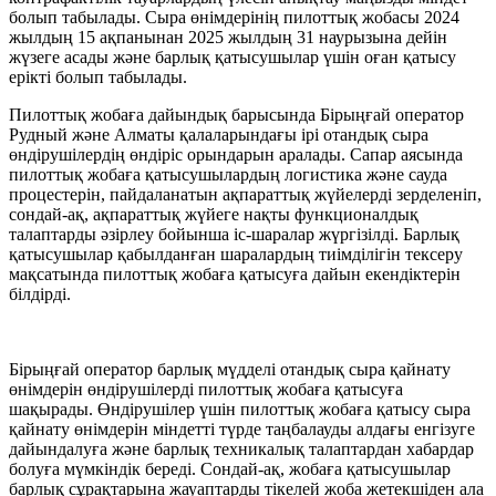
болып табылады. Сыра өнімдерінің пилоттық жобасы 2024
жылдың 15 ақпанынан 2025 жылдың 31 наурызына дейін
жүзеге асады және барлық қатысушылар үшін оған қатысу
ерікті болып табылады.
Пилоттық жобаға дайындық барысында Бірыңғай оператор
Рудный және Алматы қалаларындағы ірі отандық сыра
өндірушілердің өндіріс орындарын аралады. Сапар аясында
пилоттық жобаға қатысушылардың логистика және сауда
процестерін, пайдаланатын ақпараттық жүйелерді зерделеніп,
сондай-ақ, ақпараттық жүйеге нақты функционалдық
талаптарды әзірлеу бойынша іс-шаралар жүргізілді. Барлық
қатысушылар қабылданған шаралардың тиімділігін тексеру
мақсатында пилоттық жобаға қатысуға дайын екендіктерін
білдірді.
Бірыңғай оператор барлық мүдделі отандық сыра қайнату
өнімдерін өндірушілерді пилоттық жобаға қатысуға
шақырады. Өндірушілер үшін пилоттық жобаға қатысу сыра
қайнату өнімдерін міндетті түрде таңбалауды алдағы енгізуге
дайындалуға және барлық техникалық талаптардан хабардар
болуға мүмкіндік береді. Сондай-ақ, жобаға қатысушылар
барлық сұрақтарына жауаптарды тікелей жоба жетекшіден ала