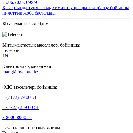
25.06.2025, 09:49
Қазақстанда тұрмыстық химия тауарларын таңбалау бойынша
пилоттық жоба басталады
Біз әлеуметтік желідеміз
Ынтымақтастық мәселелері бойынша:
Телефон:
160
Электрондық мекенжай:
mark@mycloud.kz
ФДО мәселелері бойынша:
+ (7172) 59 00 51
+7 (727) 259 00 51
8 8000 8000 51
Тауарларды таңбалау жайлы:
Телефон: