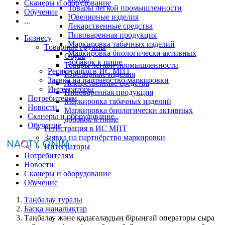
Сканеры и оборудование
Товары легкой промышленности
Обучение
Ювелирные изделия
...
Лекарственные средства
Пивоваренная продукция
Бизнесу
Маркировка табачных изделий
Товарные группы
Маркировка биологически активных
Обувь
добавок к пище
Товары легкой промышленности
Регистрация в ИС МПТ
Ювелирные изделия
Заявка на партнёрство маркировки
Лекарственные средства
Интеграторы
Пивоваренная продукция
Потребителям
Маркировка табачных изделий
Новости
Маркировка биологически активных
Сканеры и оборудование
добавок к пище
Обучение
Регистрация в ИС МПТ
Заявка на партнёрство маркировки
Интеграторы
Потребителям
Новости
Сканеры и оборудование
Обучение
Таңбалау туралы
Басқа жаңалықтар
Таңбалау және қадағалаудың бірыңғай операторы сыра