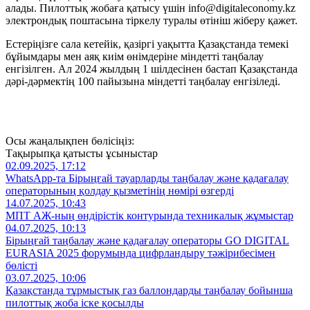
алады. Пилоттық жобаға қатысу үшін info@digitaleconomy.kz
электрондық поштасына тіркелу туралы өтініш жіберу қажет.
Естеріңізге сала кетейік, қазіргі уақытта Қазақстанда темекі
бұйымдары мен аяқ киім өнімдеріне міндетті таңбалау
енгізілген. Ал 2024 жылдың 1 шілдесінен бастап Қазақстанда
дәрі-дәрмектің 100 пайызына міндетті таңбалау енгізіледі.
Осы жаңалықпен бөлісіңіз:
Тақырыпқа қатысты ұсыныстар
02.09.2025, 17:12
WhatsApp-та Бірыңғай тауарларды таңбалау және қадағалау
операторының қолдау қызметінің нөмірі өзгерді
14.07.2025, 10:43
МПТ АЖ-ның өндірістік контурында техникалық жұмыстар
04.07.2025, 10:13
Бірыңғай таңбалау және қадағалау операторы GO DIGITAL
EURASIA 2025 форумында цифрландыру тәжірибесімен
бөлісті
03.07.2025, 10:06
Қазақстанда тұрмыстық газ баллондарды таңбалау бойынша
пилоттық жоба іске қосылды