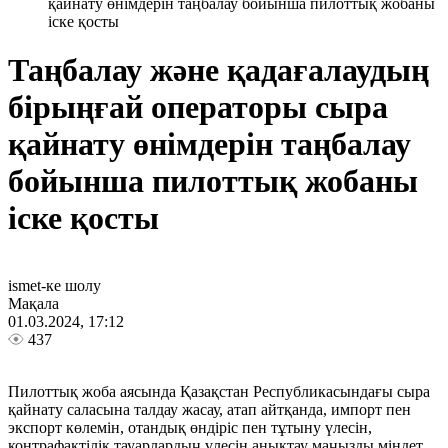
қайнату өнімдерін таңбалау бойынша пилоттық жобаны
іске қосты
Таңбалау және қадағалаудың
бірыңғай операторы сыра
қайнату өнімдерін таңбалау
бойынша пилоттық жобаны
іске қосты
ismet-ке шолу
Мақала
01.03.2024, 17:12
437
Пилоттық жоба аясында Қазақстан Республикасындағы сыра
қайнату саласына талдау жасау, атап айтқанда, импорт пен
экспорт көлемін, отандық өндіріс пен тұтыну үлесін,
контрафактілік тауарлардың үлесін анықтау маңызды міндет