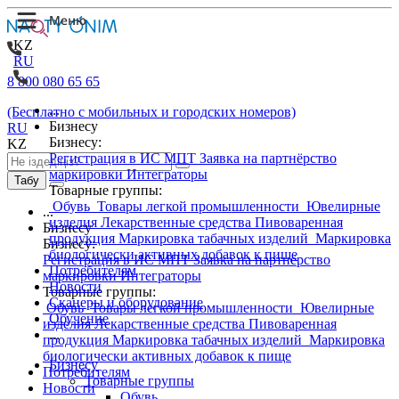
KZ
RU
8 800 080 65 65
...
(Бесплатно с мобильных и городских номеров)
Бизнесу
RU
Бизнесу:
KZ
Регистрация в ИС МПТ
Заявка на партнёрство
маркировки
Интеграторы
Табу
Товарные группы:
Обувь
Товары легкой промышленности
Ювелирные
...
изделия
Лекарственные средства
Пивоваренная
Бизнесу
продукция
Маркировка табачных изделий
Маркировка
Бизнесу:
биологически активных добавок к пище
Регистрация в ИС МПТ
Заявка на партнёрство
Потребителям
маркировки
Интеграторы
Новости
Товарные группы:
Сканеры и оборудование
Обувь
Товары легкой промышленности
Ювелирные
Обучение
изделия
Лекарственные средства
Пивоваренная
...
продукция
Маркировка табачных изделий
Маркировка
биологически активных добавок к пище
Бизнесу
Потребителям
Товарные группы
Новости
Обувь