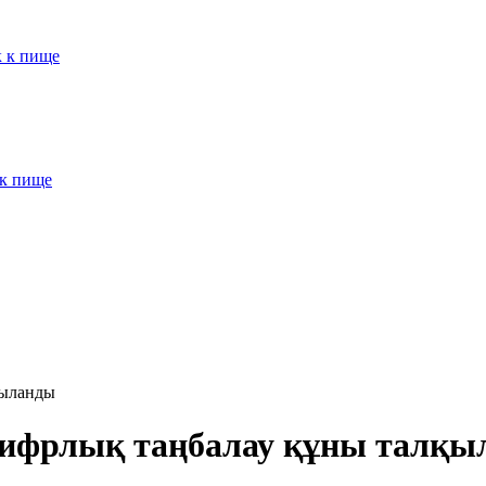
к к пище
 к пище
қыланды
 цифрлық таңбалау құны талқ