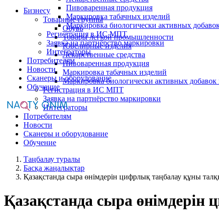
Пивоваренная продукция
Бизнесу
Маркировка табачных изделий
Товарные группы
Маркировка биологически активных добаво
Обувь
Регистрация в ИС МПТ
Товары легкой промышленности
Заявка на партнёрство маркировки
Ювелирные изделия
Интеграторы
Лекарственные средства
Потребителям
Пивоваренная продукция
Новости
Маркировка табачных изделий
Сканеры и оборудование
Маркировка биологически активных добавок
Обучение
Регистрация в ИС МПТ
Заявка на партнёрство маркировки
Интеграторы
Потребителям
Новости
Сканеры и оборудование
Обучение
Таңбалау туралы
Басқа жаңалықтар
Қазақстанда сыра өнімдерін цифрлық таңбалау құны тал
Қазақстанда сыра өнімдерін