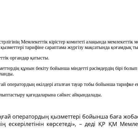
рлігінің Мемлекеттік кірістер комитеті алаңында мемлекеттік
 қызметтері тарифіне сараптама жүргізу мақсатында қоғамдық тың
еттік органдар қатысты.
меттердің құнын бекіту бойынша міндетті рәсімдердің бірі болы
ыланды.
ғай оператордың өкілдері аталған тауар тобы бойынша тарифке
алыптастыру қағидаларына сәйкес айқындалады.
ыңғай оператордың қызметтері бойынша баға жоба
 ескерілетінін көрсетеді», – деді ҚР ҚМ Мемлек