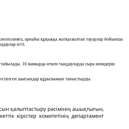
 монополияға, арнайы құқыққа жатқызылған тауарлар бойынша
даулар өтті.
п табылады. 16 мамырда өткен тыңдауларда сыра өнімдерін
 енгізілген шығындар құрылымын таныстырды.
сын қалыптастыру рәсімінің ашықтығын,
еттік кірістер комитетінің департамент