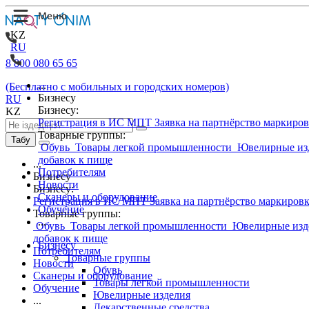
KZ
RU
8 800 080 65 65
...
(Бесплатно с мобильных и городских номеров)
Бизнесу
RU
Бизнесу:
KZ
Регистрация в ИС МПТ
Заявка на партнёрство маркиро
Товарные группы:
Табу
Обувь
Товары легкой промышленности
Ювелирные из
добавок к пище
...
Потребителям
Бизнесу
Новости
Бизнесу:
Сканеры и оборудование
Регистрация в ИС МПТ
Заявка на партнёрство маркиров
Обучение
Товарные группы:
...
Обувь
Товары легкой промышленности
Ювелирные изд
добавок к пище
Бизнесу
Потребителям
Товарные группы
Новости
Обувь
Сканеры и оборудование
Товары легкой промышленности
Обучение
Ювелирные изделия
...
Лекарственные средства