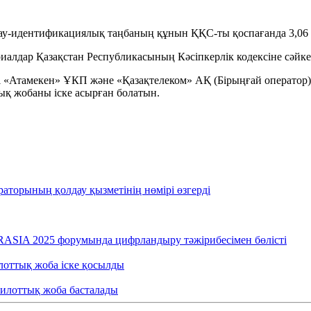
ау-идентификациялық таңбаның құнын ҚҚС-ты қоспағанда 3,06 т
ар Қазақстан Республикасының Кәсіпкерлік кодексіне сәйкес Б
ті «Атамекен» ҰКП және «Қазақтелеком» АҚ (Бірыңғай оператор)
ық жобаны іске асырған болатын.
раторының қолдау қызметінің нөмірі өзгерді
RASIA 2025 форумында цифрландыру тәжірибесімен бөлісті
лоттық жоба іске қосылды
пилоттық жоба басталады