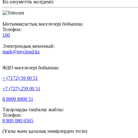
Біз әлеуметтік желідеміз
Ынтымақтастық мәселелері бойынша:
Телефон:
160
Электрондық мекенжай:
mark@mycloud.kz
ФДО мәселелері бойынша:
+ (7172) 59 00 51
+7 (727) 259 00 51
8 8000 8000 51
Тауарларды таңбалау жайлы:
Телефон:
8 800 080 6565
(Ұялы және қалалық нөмірлерден тегін)