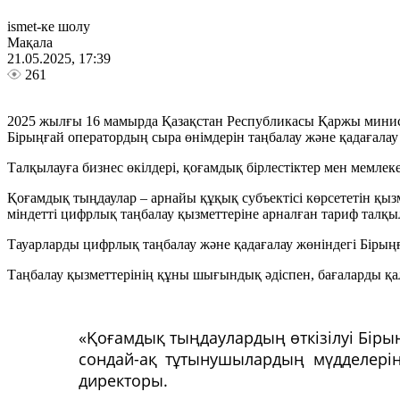
ismet-ке шолу
Мақала
21.05.2025, 17:39
261
2025 жылғы 16 мамырда Қазақстан Республикасы Қаржы минист
Бірыңғай оператордың сыра өнімдерін таңбалау және қадағалау
Талқылауға бизнес өкілдері, қоғамдық бірлестіктер мен мемлек
Қоғамдық тыңдаулар – арнайы құқық субъектісі көрсететін қыз
міндетті цифрлық таңбалау қызметтеріне арналған тариф талқ
Тауарларды цифрлық таңбалау және қадағалау жөніндегі Бірың
Таңбалау қызметтерінің құны шығындық әдіспен, бағаларды қ
«Қоғамдық тыңдаулардың өткізілуі Бір
сондай-ақ тұтынушылардың мүдделерінің
директоры.