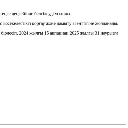
еңге деңгейінде белгілеуді ұсынды.
әсекелестікті қорғау және дамыту агенттігіне жолданады.
 бірлесіп, 2024 жылғы 15 ақпаннан 2025 жылғы 31 наурызға