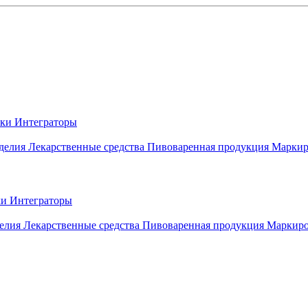
вки
Интеграторы
делия
Лекарственные средства
Пивоваренная продукция
Маркир
ки
Интеграторы
елия
Лекарственные средства
Пивоваренная продукция
Маркиро