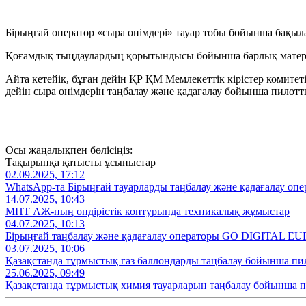
Бірыңғай оператор «сыра өнімдері» тауар тобы бойынша бақыл
Қоғамдық тыңдаулардың қорытындысы бойынша барлық материалд
Айта кетейік, бұған дейін ҚР ҚМ Мемлекеттік кірістер комите
дейін сыра өнімдерін таңбалау және қадағалау бойынша пилотт
Осы жаңалықпен бөлісіңіз:
Тақырыпқа қатысты ұсыныстар
02.09.2025, 17:12
WhatsApp-та Бірыңғай тауарларды таңбалау және қадағалау опе
14.07.2025, 10:43
МПТ АЖ-ның өндірістік контурында техникалық жұмыстар
04.07.2025, 10:13
Бірыңғай таңбалау және қадағалау операторы GO DIGITAL EU
03.07.2025, 10:06
Қазақстанда тұрмыстық газ баллондарды таңбалау бойынша пи
25.06.2025, 09:49
Қазақстанда тұрмыстық химия тауарларын таңбалау бойынша 