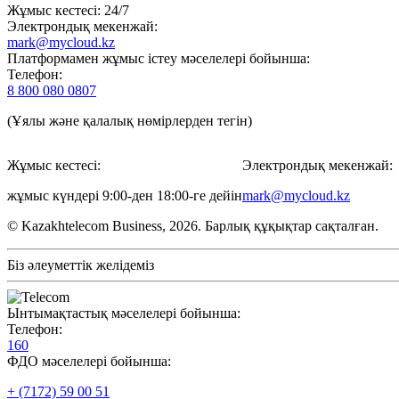
Жұмыс кестесі: 24/7
Электрондық мекенжай:
mark@mycloud.kz
Платформамен жұмыс істеу мәселелері бойынша:
Телефон:
8 800 080 0807
(Ұялы және қалалық нөмірлерден тегін)
Жұмыс кестесі:
Электрондық мекенжай:
жұмыс күндері 9:00-ден 18:00-ге дейін
mark@mycloud.kz
© Kazakhtelecom Business, 2026. Барлық құқықтар сақталған.
Біз әлеуметтік желідеміз
Ынтымақтастық мәселелері бойынша:
Телефон:
160
ФДО мәселелері бойынша:
+ (7172) 59 00 51