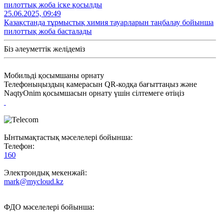
пилоттық жоба іске қосылды
25.06.2025, 09:49
Қазақстанда тұрмыстық химия тауарларын таңбалау бойынша
пилоттық жоба басталады
Біз әлеуметтік желідеміз
Мобильді қосымшаны орнату
Телефоныңыздың камерасын QR-кодқа бағыттаңыз және
NaqtyOnim қосымшасын орнату үшін сілтемеге өтіңіз
Ынтымақтастық мәселелері бойынша:
Телефон:
160
Электрондық мекенжай:
mark@mycloud.kz
ФДО мәселелері бойынша: