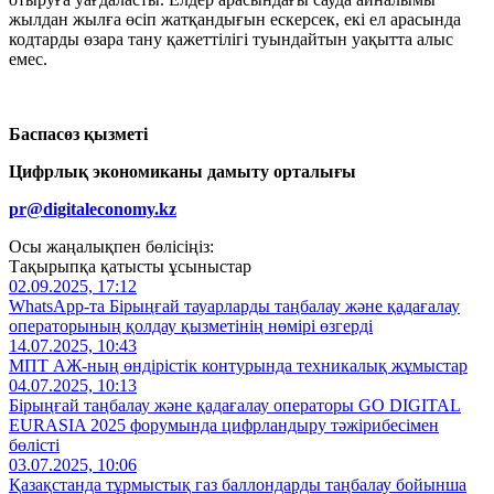
жылдан жылға өсіп жатқандығын ескерсек, екі ел арасында
кодтарды өзара тану қажеттілігі туындайтын уақытта алыс
емес.
Баспасөз қызметі
Цифрлық экономиканы дамыту орталығы
pr@digitaleconomy.kz
Осы жаңалықпен бөлісіңіз:
Тақырыпқа қатысты ұсыныстар
02.09.2025, 17:12
WhatsApp-та Бірыңғай тауарларды таңбалау және қадағалау
операторының қолдау қызметінің нөмірі өзгерді
14.07.2025, 10:43
МПТ АЖ-ның өндірістік контурында техникалық жұмыстар
04.07.2025, 10:13
Бірыңғай таңбалау және қадағалау операторы GO DIGITAL
EURASIA 2025 форумында цифрландыру тәжірибесімен
бөлісті
03.07.2025, 10:06
Қазақстанда тұрмыстық газ баллондарды таңбалау бойынша