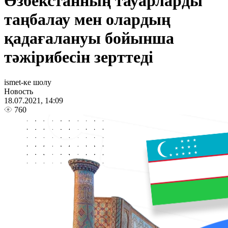
Өзбекстанның тауарларды
таңбалау мен олардың
қадағалануы бойынша
тәжірибесін зерттеді
ismet-ке шолу
Новость
18.07.2021, 14:09
760