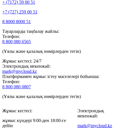
+ (7172) 59 00 51
+7 (727) 259 00 51
8 8000 8000 51
Тауарларды таңбалау жайлы:
Телефон:
8 800 080 6565
(Ұялы және қалалық нөмірлерден тегін)
Жұмыс кестесі: 24/7
Электрондық мекенжай:
mark@mycloud.kz
Платформамен жұмыс істеу мәселелері бойынша:
Телефон:
8 800 080 0807
(Ұялы және қалалық нөмірлерден тегін)
Жұмыс кестесі:
Электрондық
мекенжай:
жұмыс күндері 9:00-ден 18:00-ге
дейін
mark@mycloud.kz