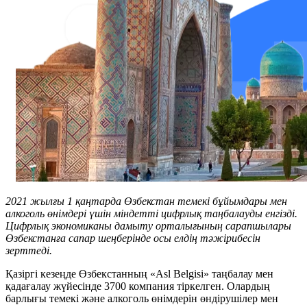
2021 жылғы 1 қаңтарда Өзбекстан темекі бұйымдары мен
алкоголь өнімдері үшін міндетті цифрлық таңбалауды енгізді.
Цифрлық экономиканы дамыту орталығының сарапшылары
Өзбекстанға сапар шеңберінде осы елдің тәжірибесін
зерттеді.
Қазіргі кезеңде Өзбекстанның «Asl Belgisi» таңбалау мен
қадағалау жүйесінде 3700 компания тіркелген. Олардың
барлығы темекі және алкоголь өнімдерін өндірушілер мен