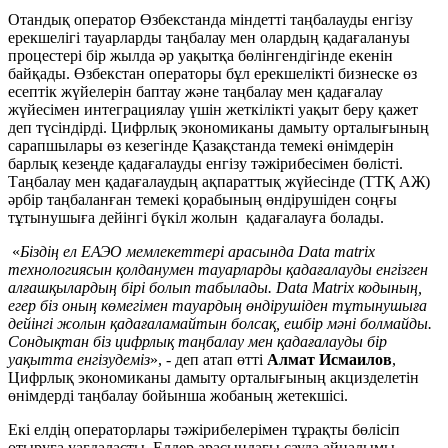
Отандық оператор Өзбекстанда міндетті таңбалауды енгізу
ерекшелігі тауарларды таңбалау мен олардың қадағалануы
процестері бір жылда әр уақытқа бөлінгендігінде екенін
байқады. Өзбекстан операторы бұл ерекшелікті бизнеске өз
есептік жүйелерін баптау және таңбалау мен қадағалау
жүйесімен интеграциялау үшін жеткілікті уақыт беру қажет
деп түсіндірді. Цифрлық экономиканы дамыту орталығының
сарапшылары өз кезегінде Қазақстанда темекі өнімдерін
барлық кезеңде қадағалауды енгізу тәжірибесімен бөлісті.
Таңбалау мен қадағалаудың ақпараттық жүйесінде (ТТҚ АЖ)
әрбір таңбаланған темекі қорабының өндірушіден соңғы
тұтынушыға дейінгі бүкіл жолын қадағалауға болады.
«
Біздің ел ЕАЭО мемлекеттері арасында Data matrix
технологиясын қолданумен тауарларды қадағалауды енгізген
алғашқылардың бірі болып табылады. Data Matrix кодының,
егер біз оның көмегімен тауардың өндірушіден тұтынушыға
дейінгі жолын қадағаламайтын болсақ, ешбір мәні болмайды.
Сондықтан біз цифрлық таңбалау мен қадағалауды бір
уақытта енгізудеміз
», - деп атап өтті
Алмат Исмаилов
,
Цифрлық экономиканы дамыту орталығының акцизделетін
өнімдерді таңбалау бойынша жобаның жетекшісі.
Екі елдің операторлары тәжірибелерімен тұрақты бөлісіп
отыруға уағдаласты. Елдер арасындағы сауда айналымы