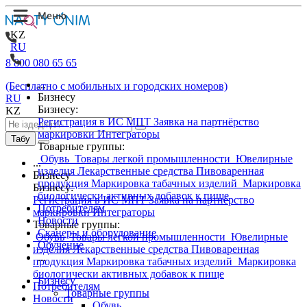
KZ
RU
8 800 080 65 65
...
(Бесплатно с мобильных и городских номеров)
Бизнесу
RU
Бизнесу:
KZ
Регистрация в ИС МПТ
Заявка на партнёрство
маркировки
Интеграторы
Табу
Товарные группы:
Обувь
Товары легкой промышленности
Ювелирные
...
изделия
Лекарственные средства
Пивоваренная
Бизнесу
продукция
Маркировка табачных изделий
Маркировка
Бизнесу:
биологически активных добавок к пище
Регистрация в ИС МПТ
Заявка на партнёрство
Потребителям
маркировки
Интеграторы
Новости
Товарные группы:
Сканеры и оборудование
Обувь
Товары легкой промышленности
Ювелирные
Обучение
изделия
Лекарственные средства
Пивоваренная
...
продукция
Маркировка табачных изделий
Маркировка
биологически активных добавок к пище
Бизнесу
Потребителям
Товарные группы
Новости
Обувь