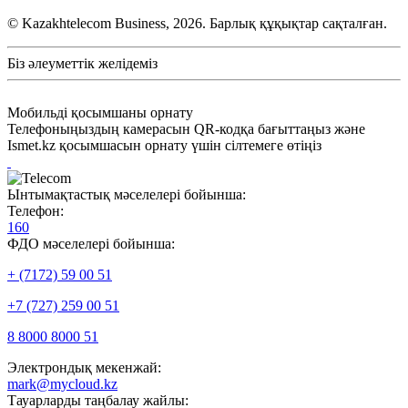
© Kazakhtelecom Business, 2026. Барлық құқықтар сақталған.
Біз әлеуметтік желідеміз
Мобильді қосымшаны орнату
Телефоныңыздың камерасын QR-кодқа бағыттаңыз және
Ismet.kz қосымшасын орнату үшін сілтемеге өтіңіз
Ынтымақтастық мәселелері бойынша:
Телефон:
160
ФДО мәселелері бойынша:
+ (7172) 59 00 51
+7 (727) 259 00 51
8 8000 8000 51
Электрондық мекенжай:
mark@mycloud.kz
Тауарларды таңбалау жайлы: