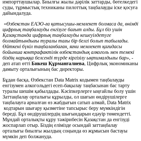
импорттаушылар. Биылғы жылы дәрілік заттарды, бөтелкедегі
суды, тұрмыстық техниканы пилоттық таңбалауды іске қосуға
дайындалуда.
«
Өзбекстан ЕАЭО-ға қатысушы-мемлекет болмаса да,
өнімді
цифрлық таңбалауды енгізуге бағыт алды. Бұл біз үшін
Қазақстанда цифрлық таңбалауды кешеуілдетуге
болмайтындығы туралы тағы бір белгі болып табылады.
Өйткені бүкіл таңбаланбаған, яғни мемлекет қағидасы
бойынша контрафактілік өзбекстандық алкоголь мен темекі
біздің нарыққа белсенді түрде кіргізілу ықтималдығы бар»
, -
деп атап өтті
Бикеш Құрманғалиева
, Цифрлық экономиканы
дамыту орталығының бас директоры.
Бұдан басқа, Өзбекстан Data Matrix кодымен таңбалауды
енгізумен алкогольдегі есеп-бақылау таңбасынан бас тарту
туралы шешім қабылдады. Кәсіпкерлерге ыңғайлы болу үшін
Заттаңбалау орталығы құрылды, ол шағын өндірушілерге
таңбалауға арналған өз жабдығын сатып алмай, Data Matrix
кодтарын шығару қызметіне тапсырыс беру мүмкіндігін
береді. Бұл өндірушілердің шығындарын едәуір төмендетті.
Мұндай орталықты құру тәжірибесін Қазақстан да енгізуді
жоспарлап отыр. Біздің елімізде осындай заттаңбалау
орталығы биылғы жылдың соңында өз жұмысын бастауы
мүмкін деп болжануда.