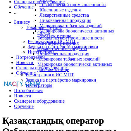
Сканеры и оборудование
Товары легкой промышленности
Обучение
Ювелирные изделия
...
Лекарственные средства
Пивоваренная продукция
Бизнесу
Маркировка табачных изделий
Товарные группы
Маркировка биологически активных
Обувь
добавок к пище
Товары легкой промышленности
Регистрация в ИС МПТ
Ювелирные изделия
Заявка на партнёрство маркировки
Лекарственные средства
Интеграторы
Пивоваренная продукция
Потребителям
Маркировка табачных изделий
Новости
Маркировка биологически активных
Сканеры и оборудование
добавок к пище
Обучение
Регистрация в ИС МПТ
Заявка на партнёрство маркировки
Интеграторы
Потребителям
Новости
Сканеры и оборудование
Обучение
Қазақстандық оператор