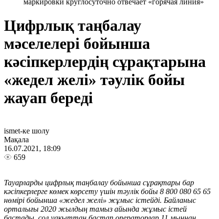
маркировки круглосуточно отвечает «горячая линия»
Цифрлық таңбалау
мәселелері бойынша
кәсіпкерлердің сұрақтарына
«жедел желі» тәулік бойы
жауап береді
ismet-ке шолу
Мақала
16.07.2021, 18:09
659
Тауарларды цифрлық таңбалау бойынша сұрақтары бар
кәсіпкерлерге көмек көрсету үшін тәулік бойы 8 800 080 65 65
нөмірі бойынша «жедел желі» жұмыс істейді. Байланыс
орталығы 2020 жылдың тамыз айында жұмыс істей
бастады, сол уақыттан бастап операторлар 11 мыңнан