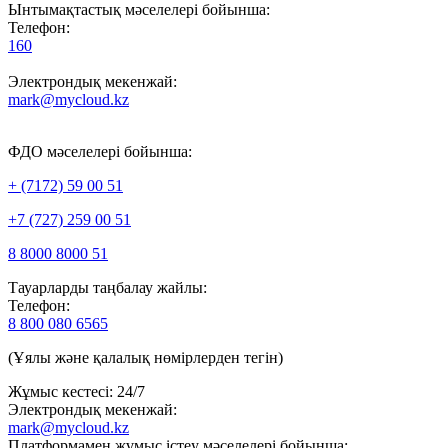
Ынтымақтастық мәселелері бойынша:
Телефон:
160
Электрондық мекенжай:
mark@mycloud.kz
ФДО мәселелері бойынша:
+ (7172) 59 00 51
+7 (727) 259 00 51
8 8000 8000 51
Тауарларды таңбалау жайлы:
Телефон:
8 800 080 6565
(Ұялы және қалалық нөмірлерден тегін)
Жұмыс кестесі: 24/7
Электрондық мекенжай:
mark@mycloud.kz
Платформамен жұмыс істеу мәселелері бойынша: