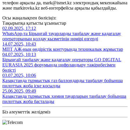
телефон арқылы да, mark@ismet.kz электрондық мекенжайына
және markirovka.kz веб-интерфейсы арқылы қабылдайды.
Осы жаңалықпен бөлісіңіз:
Тақырыпқа қатысты ұсыныстар
02.09.2025, 17:12
WhatsApp-та Бірыңғай тауарларды таңбалау және қадағалау
операторының қолдау қызметінің нөмірі өзгерді
14.07.2025, 10:43
МПТ АЖ-ның өндірістік контурында техникалық жұмыстар
04.07.2025, 10:13
Бірыңғай таңбалау және қадағалау операторы GO DIGITAL
EURASIA 2025 форумында цифрландыру тәжірибесімен
бөлісті
03.07.2025, 10:06
Қазақстанда тұрмыстық газ баллондарды таңбалау бойынша
пилоттық жоба іске қосылды
25.06.2025, 09:49
Қазақстанда тұрмыстық химия тауарларын таңбалау бойынша
пилоттық жоба басталады
Біз әлеуметтік желідеміз