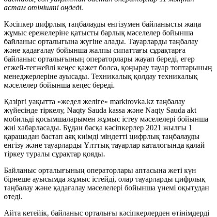
астам өтінішті өңдеді.
Кәсіпкер цифрлық таңбалауды енгізумен байланысты жаңа
жұмыс ережелеріне қатысты барлық мәселелер бойынша
байланыс орталығына жүгіне алады. Тауарларды таңбалау
және қадағалау бойынша жалпы сипаттағы сұрақтарға
байланыс орталығының операторлары жауап береді, егер
егжей-тегжейлі кеңес қажет болса, қоңырау тауар топтарының
менеджерлеріне ауысады. Техникалық қолдау техникалық
мәселелер бойынша кеңес береді.
Қазіргі уақытта «жедел желіге» markirovka.kz таңбалау
жүйесінде тіркелу, Naqty Sauda kassa және Naqty Sauda akt
мобильді қосымшаларымен жұмыс істеу мәселелері бойынша
жиі хабарласады. Бұдан басқа кәсіпкерлер 2021 жылғы 1
қарашадан бастап аяқ киімді міндетті цифрлық таңбалауды
енгізу және тауарларды Ұлттық тауарлар каталогында қалай
тіркеу туралы сұрақтар қояды.
Байланыс орталығының операторлары аптасына жеті күн
бірнеше ауысымда жұмыс істейді, олар тауарларды цифрлық
таңбалау және қадағалау мәселелері бойынша үнемі оқытудан
өтеді.
Айта кетейік, байланыс орталығы кәсіпкерлерден өтінімдерді