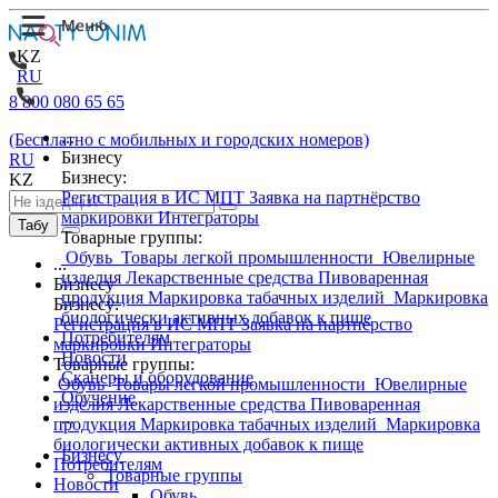
KZ
RU
8 800 080 65 65
...
(Бесплатно с мобильных и городских номеров)
Бизнесу
RU
Бизнесу:
KZ
Регистрация в ИС МПТ
Заявка на партнёрство
маркировки
Интеграторы
Табу
Товарные группы:
Обувь
Товары легкой промышленности
Ювелирные
...
изделия
Лекарственные средства
Пивоваренная
Бизнесу
продукция
Маркировка табачных изделий
Маркировка
Бизнесу:
биологически активных добавок к пище
Регистрация в ИС МПТ
Заявка на партнёрство
Потребителям
маркировки
Интеграторы
Новости
Товарные группы:
Сканеры и оборудование
Обувь
Товары легкой промышленности
Ювелирные
Обучение
изделия
Лекарственные средства
Пивоваренная
...
продукция
Маркировка табачных изделий
Маркировка
биологически активных добавок к пище
Бизнесу
Потребителям
Товарные группы
Новости
Обувь