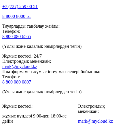
+7 (727) 259 00 51
8 8000 8000 51
Тауарларды таңбалау жайлы:
Телефон:
8 800 080 6565
(Ұялы және қалалық нөмірлерден тегін)
Жұмыс кестесі: 24/7
Электрондық мекенжай:
mark@mycloud.kz
Платформамен жұмыс істеу мәселелері бойынша:
Телефон:
8 800 080 0807
(Ұялы және қалалық нөмірлерден тегін)
Жұмыс кестесі:
Электрондық
мекенжай:
жұмыс күндері 9:00-ден 18:00-ге
дейін
mark@mycloud.kz