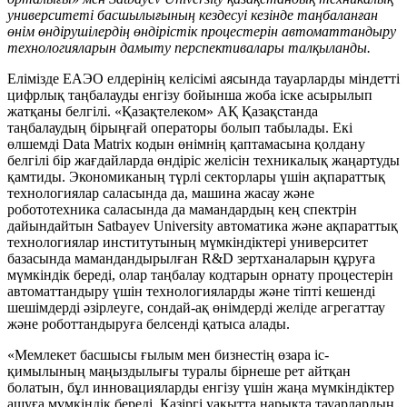
университеті басшылығының кездесуі кезінде таңбаланған
өнім өндірушілердің өндірістік процестерін автоматтандыру
технологияларын дамыту перспективалары талқыланды.
Елімізде ЕАЭО елдерінің келісімі аясында тауарларды міндетті
цифрлық таңбалауды енгізу бойынша жоба іске асырылып
жатқаны белгілі. «Қазақтелеком» АҚ Қазақстанда
таңбалаудың бірыңғай операторы болып табылады. Екі
өлшемді Data Matrix кодын өнімнің қаптамасына қолдану
белгілі бір жағдайларда өндіріс желісін техникалық жаңартуды
қамтиды. Экономиканың түрлі секторлары үшін ақпараттық
технологиялар саласында да, машина жасау және
робототехника саласында да мамандардың кең спектрін
дайындайтын Satbayev University автоматика және ақпараттық
технологиялар институтының мүмкіндіктері университет
базасында мамандандырылған R&D зертханаларын құруға
мүмкіндік береді, олар таңбалау кодтарын орнату процестерін
автоматтандыру үшін технологияларды және тіпті кешенді
шешімдерді әзірлеуге, сондай-ақ өнімдерді желіде агрегаттау
және роботтандыруға белсенді қатыса алады.
«Мемлекет басшысы ғылым мен бизнестің өзара іс-
қимылының маңыздылығы туралы бірнеше рет айтқан
болатын, бұл инновацияларды енгізу үшін жаңа мүмкіндіктер
ашуға мүмкіндік береді. Қазіргі уақытта нарықта тауарлардың