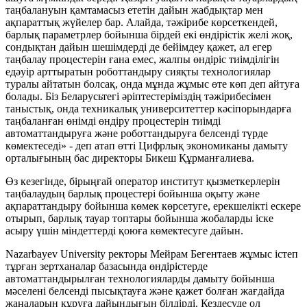
таңбалануын қамтамасыз ететін дайын жабдықтар мен
ақпараттық жүйелер бар. Алайда, тәжірибе көрсеткендей,
барлық параметрлер бойынша бірдей екі өндірістік желі жоқ,
сондықтан дайын шешімдерді де бейімдеу қажет, ал егер
таңбалау процестерін ғана емес, жалпы өндіріс тиімділігін
едәуір арттыратын роботтандыру сияқты технологиялар
туралы айтатын болсақ, онда мұнда жұмыс өте көп деп айтуға
болады. Біз Беларусьтегі әріптестеріміздің тәжірибесімен
таныстық, онда техникалық университеттер кәсіпорындарға
таңбаланған өнімді өндіру процестерін тиімді
автоматтандыруға және роботтандыруға белсенді түрде
көмектеседі» - деп атап өтті Цифрлық экономиканы дамыту
орталығының бас директоры Бикеш Құрманғалиева.
Өз кезегінде, бірыңғай оператор институт қызметкерлерін
таңбалаудың барлық процестері бойынша оқыту және
ақпараттандыру бойынша көмек көрсетуге, ерекшелікті ескере
отырып, барлық тауар топтары бойынша жобаларды іске
асыру үшін міндеттерді қоюға көмектесуге дайын.
Nazarbayev University ректоры Мейрам Бегентаев жұмыс істеп
тұрған зертханалар базасында өндірістерде
автоматтандырылған технологияларды дамыту бойынша
мәселені белсенді пысықтауға және қажет болған жағдайда
жаңаларын құруға дайындығын білдірді. Кездесуде ол