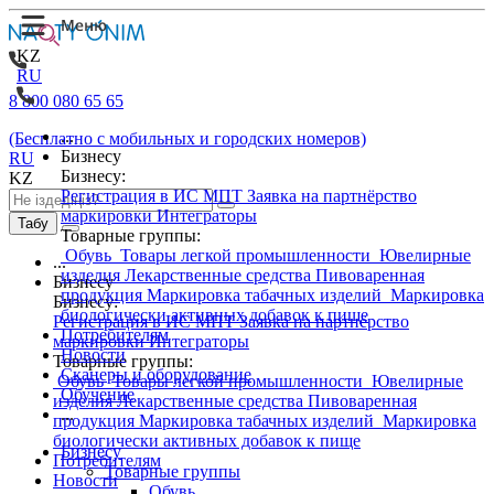
KZ
RU
8 800 080 65 65
...
(Бесплатно с мобильных и городских номеров)
Бизнесу
RU
Бизнесу:
KZ
Регистрация в ИС МПТ
Заявка на партнёрство
маркировки
Интеграторы
Табу
Товарные группы:
Обувь
Товары легкой промышленности
Ювелирные
...
изделия
Лекарственные средства
Пивоваренная
Бизнесу
продукция
Маркировка табачных изделий
Маркировка
Бизнесу:
биологически активных добавок к пище
Регистрация в ИС МПТ
Заявка на партнёрство
Потребителям
маркировки
Интеграторы
Новости
Товарные группы:
Сканеры и оборудование
Обувь
Товары легкой промышленности
Ювелирные
Обучение
изделия
Лекарственные средства
Пивоваренная
...
продукция
Маркировка табачных изделий
Маркировка
биологически активных добавок к пище
Бизнесу
Потребителям
Товарные группы
Новости
Обувь