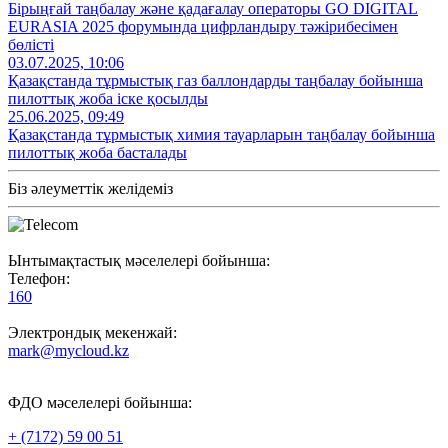
Бірыңғай таңбалау және қадағалау операторы GO DIGITAL
EURASIA 2025 форумында цифрландыру тәжірибесімен
бөлісті
03.07.2025, 10:06
Қазақстанда тұрмыстық газ баллондарды таңбалау бойынша
пилоттық жоба іске қосылды
25.06.2025, 09:49
Қазақстанда тұрмыстық химия тауарларын таңбалау бойынша
пилоттық жоба басталады
Біз әлеуметтік желідеміз
Ынтымақтастық мәселелері бойынша:
Телефон:
160
Электрондық мекенжай:
mark@mycloud.kz
ФДО мәселелері бойынша:
+ (7172) 59 00 51