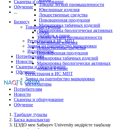
Сканеры и оборудование
Товары легкой промышленности
Обучение
Ювелирные изделия
...
Лекарственные средства
Пивоваренная продукция
Бизнесу
Маркировка табачных изделий
Товарные группы
Маркировка биологически активных
Обувь
добавок к пище
Товары легкой промышленности
Регистрация в ИС МПТ
Ювелирные изделия
Заявка на партнёрство маркировки
Лекарственные средства
Интеграторы
Пивоваренная продукция
Потребителям
Маркировка табачных изделий
Новости
Маркировка биологически активных
Сканеры и оборудование
добавок к пище
Обучение
Регистрация в ИС МПТ
Заявка на партнёрство маркировки
Интеграторы
Потребителям
Новости
Сканеры и оборудование
Обучение
Таңбалау туралы
Басқа жаңалықтар
ЦЭДО мен Satbayev University өндірісте таңбалау