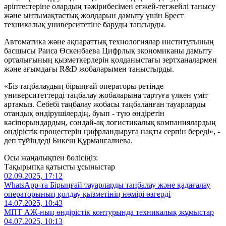
әріптестеріне олардың тәжірибесімен егжей-тегжейлі танысу
және ынтымақтастық жолдарын дамыту үшін Брест
техникалық университетіне баруды тапсырды.
Автоматика және ақпараттық технологиялар институтының
басшысы Раиса Өскенбаева Цифрлық экономиканы дамыту
орталығының қызметкерлерін қолданыстағы зертханалармен
және ағымдағы R&D жобаларымен таныстырды.
«Біз таңбалаудың бірыңғай операторы ретінде
университеттерді таңбалау жобаларына тартуға үлкен үміт
артамыз. Себебі таңбалау жобасы таңбаланған тауарларды
отандық өндірушілердің, буып - түю өндіретін
кәсіпорындардың, сондай-ақ логистикалық компаниялардың
өндірістік процестерін цифрландыруға нақты серпін береді», -
деп түйіндеді Бикеш Құрманғалиева.
Осы жаңалықпен бөлісіңіз:
Тақырыпқа қатысты ұсыныстар
02.09.2025, 17:12
WhatsApp-та Бірыңғай тауарларды таңбалау және қадағалау
операторының қолдау қызметінің нөмірі өзгерді
14.07.2025, 10:43
МПТ АЖ-ның өндірістік контурында техникалық жұмыстар
04.07.2025, 10:13