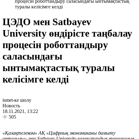
процесін роботтандыру саласындағы ынтымақтастық
туралы келісімге келді
ЦЭДО мен Satbayev
University өндірісте таңбалау
процесін роботтандыру
саласындағы
ынтымақтастық туралы
келісімге келді
ismet-ке шолу
Новость
18.11.2021, 13:22
505
«Қазақтелеком» АҚ «Цифрлық экономиканы дамыту
орталығы» мен Satbayev University қазақстандық техникалық