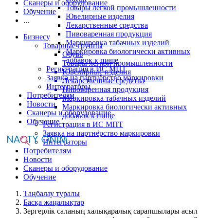
Сканеры и оборудование
Товары легкой промышленности
Обучение
Ювелирные изделия
...
Лекарственные средства
Пивоваренная продукция
Бизнесу
Маркировка табачных изделий
Товарные группы
Маркировка биологически активных
Обувь
добавок к пище
Товары легкой промышленности
Регистрация в ИС МПТ
Ювелирные изделия
Заявка на партнёрство маркировки
Лекарственные средства
Интеграторы
Пивоваренная продукция
Потребителям
Маркировка табачных изделий
Новости
Маркировка биологически активных
Сканеры и оборудование
добавок к пище
Обучение
Регистрация в ИС МПТ
Заявка на партнёрство маркировки
Интеграторы
Потребителям
Новости
Сканеры и оборудование
Обучение
Таңбалау туралы
Басқа жаңалықтар
Зергерлік саланың халықаралық сарапшылары асыл