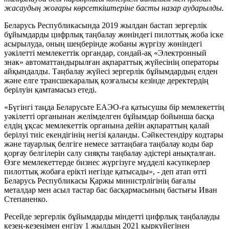
жасаудың жоғары көрсеткіштеріне басты назар аударылды.
Беларусь Республикасында 2019 жылдан бастап зергерлік
бұйымдарды цифрлық таңбалау жөніндегі пилоттық жоба іске
асырылуда, оның шеңберінде жобаны жүргізу жөніндегі
уәкілетті мемлекеттік органдар, сондай-ақ «Электронный
знак» автоматтандырылған ақпараттық жүйесінің операторы
айқындалды. Таңбалау жүйесі зергерлік бұйымдардың елден
және елге трансшекаралық қозғалысы кезінде деректердің
берілуін қамтамасыз етеді.
«Бүгінгі таңда Беларусьте ЕАЭО-ға қатысушы бір мемлекеттің
уәкілетті органынан желімделген бұйымдар бойынша басқа
елдің ұқсас мемлекеттік органына дейін ақпараттың қалай
берілуі тиіс екендігінің негізі қаланды. Сәйкестендіру кодтары
және тауарлық белгіге немесе заттаңбаға таңбалау коды бар
қорғау белгілерін салу сияқты таңбалау әдістері анықталған.
Өзге мемлекеттерде бизнес жүргізуге мүдделі кәсупкерлер
пилоттық жобаға ерікті негізде қатысады», - деп атап өтті
Беларусь Республикасы Қаржы министрлігінің бағалы
металдар мен асыл тастар бас басқармасының бастығы Иван
Степаненко.
Ресейде зергерлік бұйымдарды міндетті цифрлық таңбалауды
кезең-кезеңімен енгізу 1 жылдың 2021 қыркүйегінен