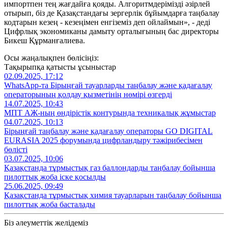
импортпен тең жағдайға қояды. Алгоритмдерімізді әзірлей
отырып, біз де Қазақстандағы зергерлік бұйымдарға таңбалау
кодтарын кезең - кезеңімен енгіземіз деп ойлаймын», - деді
Цифрлық экономиканы дамыту орталығының бас директоры
Бикеш Құрманғалиева.
Осы жаңалықпен бөлісіңіз:
Тақырыпқа қатысты ұсыныстар
02.09.2025, 17:12
WhatsApp-та Бірыңғай тауарларды таңбалау және қадағалау
операторының қолдау қызметінің нөмірі өзгерді
14.07.2025, 10:43
МПТ АЖ-ның өндірістік контурында техникалық жұмыстар
04.07.2025, 10:13
Бірыңғай таңбалау және қадағалау операторы GO DIGITAL
EURASIA 2025 форумында цифрландыру тәжірибесімен
бөлісті
03.07.2025, 10:06
Қазақстанда тұрмыстық газ баллондарды таңбалау бойынша
пилоттық жоба іске қосылды
25.06.2025, 09:49
Қазақстанда тұрмыстық химия тауарларын таңбалау бойынша
пилоттық жоба басталады
Біз әлеуметтік желідеміз