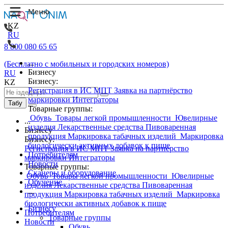
KZ
RU
8 800 080 65 65
...
(Бесплатно с мобильных и городских номеров)
Бизнесу
RU
Бизнесу:
KZ
Регистрация в ИС МПТ
Заявка на партнёрство
маркировки
Интеграторы
Табу
Товарные группы:
Обувь
Товары легкой промышленности
Ювелирные
...
изделия
Лекарственные средства
Пивоваренная
Бизнесу
продукция
Маркировка табачных изделий
Маркировка
Бизнесу:
биологически активных добавок к пище
Регистрация в ИС МПТ
Заявка на партнёрство
Потребителям
маркировки
Интеграторы
Новости
Товарные группы:
Сканеры и оборудование
Обувь
Товары легкой промышленности
Ювелирные
Обучение
изделия
Лекарственные средства
Пивоваренная
...
продукция
Маркировка табачных изделий
Маркировка
биологически активных добавок к пище
Бизнесу
Потребителям
Товарные группы
Новости
Обувь