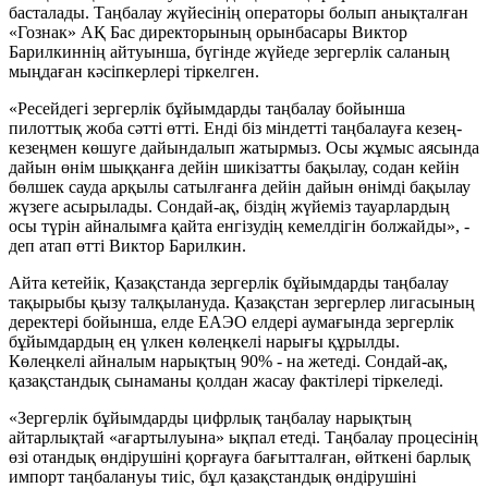
басталады. Таңбалау жүйесінің операторы болып анықталған
«Гознак» АҚ Бас директорының орынбасары Виктор
Барилкиннің айтуынша, бүгінде жүйеде зергерлік саланың
мыңдаған кәсіпкерлері тіркелген.
«Ресейдегі зергерлік бұйымдарды таңбалау бойынша
пилоттық жоба сәтті өтті. Енді біз міндетті таңбалауға кезең-
кезеңмен көшуге дайындалып жатырмыз. Осы жұмыс аясында
дайын өнім шыққанға дейін шикізатты бақылау, содан кейін
бөлшек сауда арқылы сатылғанға дейін дайын өнімді бақылау
жүзеге асырылады. Сондай-ақ, біздің жүйеміз тауарлардың
осы түрін айналымға қайта енгізудің кемелдігін болжайды», -
деп атап өтті Виктор Барилкин.
Айта кетейік, Қазақстанда зергерлік бұйымдарды таңбалау
тақырыбы қызу талқылануда. Қазақстан зергерлер лигасының
деректері бойынша, елде ЕАЭО елдері аумағында зергерлік
бұйымдардың ең үлкен көлеңкелі нарығы құрылды.
Көлеңкелі айналым нарықтың 90% - на жетеді. Сондай-ақ,
қазақстандық сынаманы қолдан жасау фактілері тіркеледі.
«Зергерлік бұйымдарды цифрлық таңбалау нарықтың
айтарлықтай «ағартылуына» ықпал етеді. Таңбалау процесінің
өзі отандық өндірушіні қорғауға бағытталған, өйткені барлық
импорт таңбалануы тиіс, бұл қазақстандық өндірушіні