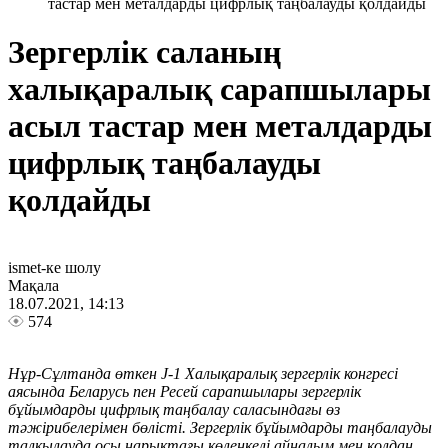
тастар мен металдарды цифрлық таңбалауды қолдайды
Зергерлік саланың
халықаралық сарапшылары
асыл тастар мен металдарды
цифрлық таңбалауды
қолдайды
ismet-ке шолу
Мақала
18.07.2021, 14:13
574
Нұр-Сұлтанда өткен J-1 Халықаралық зергерлік конгресі
аясында Беларусь пен Ресей сарапшылары зергерлік
бұйымдарды цифрлық таңбалау саласындағы өз
тәжірибелерімен бөлісті. Зергерлік бұйымдарды таңбалауды
талқылауда осы нарықтағы көлеңкелі айналым мен қолдан