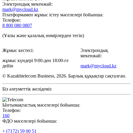
Электрондық мекенжай:
mark@mycloud.kz
Платформамен жұмыс істеу мәселелері бойынша:
Телефон:
8 800 080 0807
(Ұялы және қалалық нөмірлерден тегін)
Жұмыс кестесі:
Электрондық
мекенжай:
жұмыс күндері 9:00-ден 18:00-ге
дейін
mark@mycloud.kz
© Kazakhtelecom Business, 2026. Барлық құқықтар сақталған.
Біз әлеуметтік желідеміз
Ынтымақтастық мәселелері бойынша:
Телефон:
160
ФДО мәселелері бойынша:
+ (7172) 59 00 51