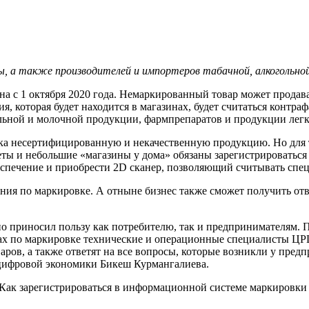
, а также производителей и импортеров табачной, алкогольной
на с 1 октября 2020 года. Немаркированный товар может продава
, которая будет находится в магазинах, будет считаться контра
огольной и молочной продукции, фармпрепаратов и продукции ле
ка несертифицированную и некачественную продукцию. Но для то
еты и небольшие «магазины у дома» обязаны зарегистрироватьс
еспечение и приобрести 2D сканер, позволяющий считывать спе
ния по маркировке. А отныне бизнес также сможет получить от
о приносил пользу как потребителю, так и предпринимателям. 
ах по маркировке технические и операционные специалисты ЦРЦ
ров, а также ответят на все вопросы, которые возникли у пред
 цифровой экономики Бикеш Курмангалиева.
 «Как зарегистрироваться в информационной системе маркировки