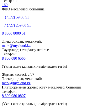
Телефон:
160
ФДО мәселелері бойынша:
+ (7172) 59 00 51
+7 (727) 259 00 51
8 8000 8000 51
Электрондық мекенжай:
mark@mycloud.kz
Тауарларды таңбалау жайлы:
Телефон:
8 800 080 6565
(Ұялы және қалалық нөмірлерден тегін)
Жұмыс кестесі: 24/7
Электрондық мекенжай:
mark@mycloud.kz
Платформамен жұмыс істеу мәселелері бойынша:
Телефон:
8 800 080 0807
(Ұялы және қалалық нөмірлерден тегін)