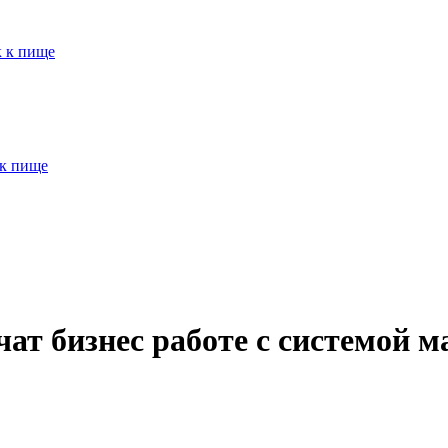
к к пище
 к пище
т бизнес работе с системой м