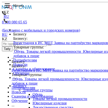
KZ
RU
8 800 080 65 65
...
(Бесплатно с мобильных и городских номеров)
Бизнесу
RU
Бизнесу:
KZ
Регистрация в ИС МПТ
Заявка на партнёрство маркиро
Товарные группы:
Табу
Обувь
Товары легкой промышленности
Ювелирные из
добавок к пище
...
Потребителям
Бизнесу
Новости
Бизнесу:
Сканеры и оборудование
Регистрация в ИС МПТ
Заявка на партнёрство маркиров
Обучение
Товарные группы:
...
Обувь
Товары легкой промышленности
Ювелирные изд
добавок к пище
Бизнесу
Потребителям
Товарные группы
Новости
Обувь
Сканеры и оборудование
Товары легкой промышленности
Обучение
Ювелирные изделия
...
Лекарственные средства