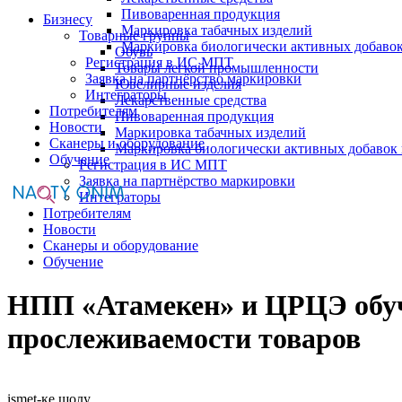
Пивоваренная продукция
Бизнесу
Маркировка табачных изделий
Товарные группы
Маркировка биологически активных добаво
Обувь
Регистрация в ИС МПТ
Товары легкой промышленности
Заявка на партнёрство маркировки
Ювелирные изделия
Интеграторы
Лекарственные средства
Потребителям
Пивоваренная продукция
Новости
Маркировка табачных изделий
Сканеры и оборудование
Маркировка биологически активных добавок
Обучение
Регистрация в ИС МПТ
Заявка на партнёрство маркировки
Интеграторы
Потребителям
Новости
Сканеры и оборудование
Обучение
НПП «Атамекен» и ЦРЦЭ обуча
прослеживаемости товаров
ismet-ке шолу