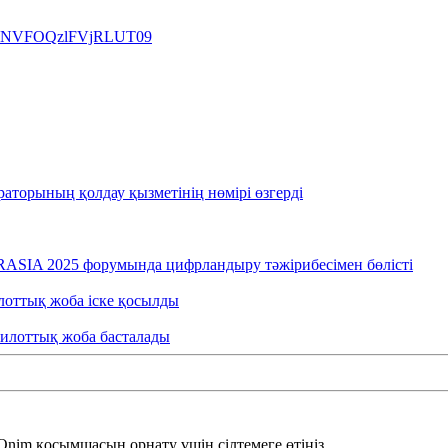
DI3NVFOQzlFVjRLUT09
раторының қолдау қызметінің нөмірі өзгерді
RASIA 2025 форумында цифрландыру тәжірибесімен бөлісті
лоттық жоба іске қосылды
пилоттық жоба басталады
im қосымшасын орнату үшін сілтемеге өтіңіз