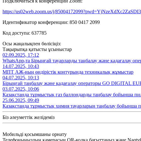
Подключиться к конференции Zoom:
https://us02web.zoom.us/j/85004172099?pwd=YjNzeXdXc2ZaS
Идентификатор конференции: 850 0417 2099
Код доступа: 637785
Осы жаңалықпен бөлісіңіз:
Тақырыпқа қатысты ұсыныстар
02.09.2025, 17:12
WhatsApp-та Бірыңғай тауарларды таңбалау және қадағалау опе
14.07.2025, 10:43
МПТ АЖ-ның өндірістік контурында техникалық жұмыстар
04.07.2025, 10:13
Бірыңғай таңбалау және қадағалау операторы GO DIGITAL EU
03.07.2025, 10:06
Қазақстанда тұрмыстық газ баллондарды таңбалау бойынша пи
25.06.2025, 09:49
Қазақстанда тұрмыстық химия тауарларын таңбалау бойынша 
Біз әлеуметтік желідеміз
Мобильді қосымшаны орнату
Телефоныңыздың камерасын QR-кодқа бағыттаңыз және NaqtyOn