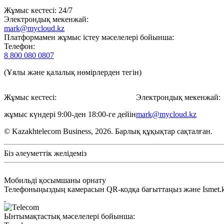
Жұмыс кестесі: 24/7
Электрондық мекенжай:
mark@mycloud.kz
Платформамен жұмыс істеу мәселелері бойынша:
Телефон:
8 800 080 0807
(Ұялы және қалалық нөмірлерден тегін)
Жұмыс кестесі:
Электрондық мекенжай:
жұмыс күндері 9:00-ден 18:00-ге дейін
mark@mycloud.kz
© Kazakhtelecom Business, 2026. Барлық құқықтар сақталған.
Біз әлеуметтік желідеміз
Мобильді қосымшаны орнату
Телефоныңыздың камерасын QR-кодқа бағыттаңыз және Ismet.kz
Ынтымақтастық мәселелері бойынша: