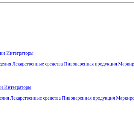
вки
Интеграторы
делия
Лекарственные средства
Пивоваренная продукция
Маркир
ки
Интеграторы
елия
Лекарственные средства
Пивоваренная продукция
Маркиро