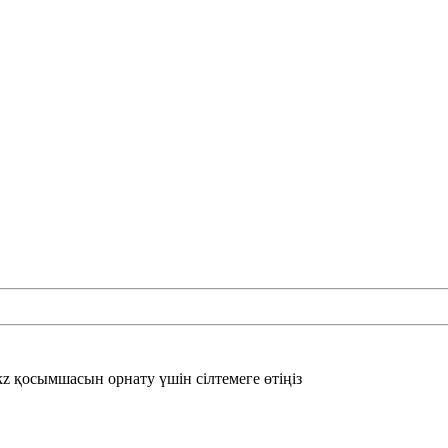
 қосымшасын орнату үшін сілтемеге өтіңіз