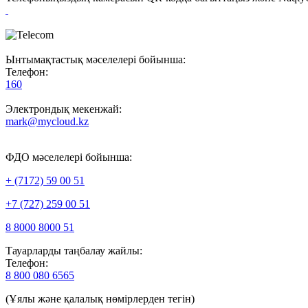
Ынтымақтастық мәселелері бойынша:
Телефон:
160
Электрондық мекенжай:
mark@mycloud.kz
ФДО мәселелері бойынша:
+ (7172) 59 00 51
+7 (727) 259 00 51
8 8000 8000 51
Тауарларды таңбалау жайлы:
Телефон:
8 800 080 6565
(Ұялы және қалалық нөмірлерден тегін)