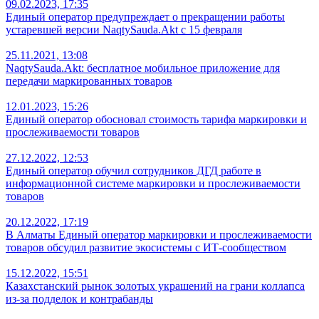
09.02.2023, 17:35
Единый оператор предупреждает о прекращении работы
устаревшей версии NaqtySauda.Akt с 15 февраля
25.11.2021, 13:08
NaqtySauda.Akt: бесплатное мобильное приложение для
передачи маркированных товаров
12.01.2023, 15:26
Единый оператор обосновал стоимость тарифа маркировки и
прослеживаемости товаров
27.12.2022, 12:53
Единый оператор обучил сотрудников ДГД работе в
информационной системе маркировки и прослеживаемости
товаров
20.12.2022, 17:19
В Алматы Единый оператор маркировки и прослеживаемости
товаров обсудил развитие экосистемы с ИТ-сообществом
15.12.2022, 15:51
Казахстанский рынок золотых украшений на грани коллапса
из-за подделок и контрабанды