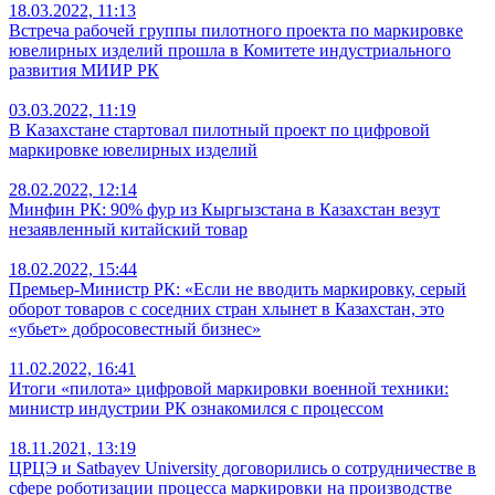
18.03.2022, 11:13
Встреча рабочей группы пилотного проекта по маркировке
ювелирных изделий прошла в Комитете индустриального
развития МИИР РК
03.03.2022, 11:19
В Казахстане стартовал пилотный проект по цифровой
маркировке ювелирных изделий
28.02.2022, 12:14
Минфин РК: 90% фур из Кыргызстана в Казахстан везут
незаявленный китайский товар
18.02.2022, 15:44
Премьер-Министр РК: «Если не вводить маркировку, серый
оборот товаров с соседних стран хлынет в Казахстан, это
«убьет» добросовестный бизнес»
11.02.2022, 16:41
Итоги «пилота» цифровой маркировки военной техники:
министр индустрии РК ознакомился с процессом
18.11.2021, 13:19
ЦРЦЭ и Satbayev University договорились о сотрудничестве в
сфере роботизации процесса маркировки на производстве