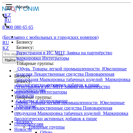
KZ
RU
8 800 080 65 65
...
(Бесплатно с мобильных и городских номеров)
Бизнесу
RU
Бизнесу:
KZ
Регистрация в ИС МПТ
Заявка на партнёрство
маркировки
Интеграторы
Найти
Товарные группы:
Обувь
Товары легкой промышленности
Ювелирные
...
изделия
Лекарственные средства
Пивоваренная
Бизнесу
продукция
Маркировка табачных изделий
Маркировка
Бизнесу:
биологически активных добавок к пище
Регистрация в ИС МПТ
Заявка на партнёрство
Потребителям
маркировки
Интеграторы
Новости
Товарные группы:
Сканеры и оборудование
Обувь
Товары легкой промышленности
Ювелирные
Обучение
изделия
Лекарственные средства
Пивоваренная
...
продукция
Маркировка табачных изделий
Маркировка
биологически активных добавок к пище
Бизнесу
Потребителям
Товарные группы
Новости
Обувь