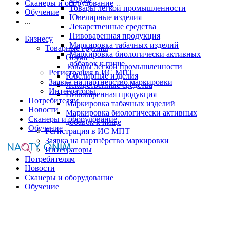
Сканеры и оборудование
Товары легкой промышленности
Обучение
Ювелирные изделия
...
Лекарственные средства
Пивоваренная продукция
Бизнесу
Маркировка табачных изделий
Товарные группы
Маркировка биологически активных
Обувь
добавок к пище
Товары легкой промышленности
Регистрация в ИС МПТ
Ювелирные изделия
Заявка на партнёрство маркировки
Лекарственные средства
Интеграторы
Пивоваренная продукция
Потребителям
Маркировка табачных изделий
Новости
Маркировка биологически активных
Сканеры и оборудование
добавок к пище
Обучение
Регистрация в ИС МПТ
Заявка на партнёрство маркировки
Интеграторы
Потребителям
Новости
Сканеры и оборудование
Обучение