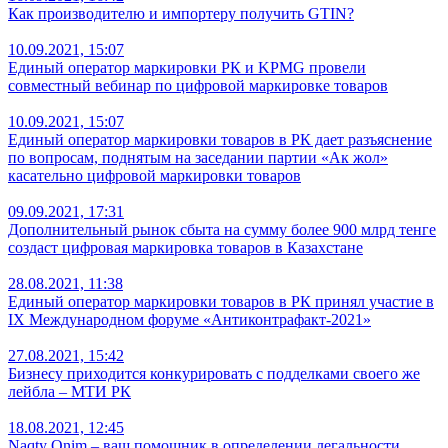
Как производителю и импортеру получить GTIN?
10.09.2021, 15:07
Единый оператор маркировки РК и KPMG провели
совместный вебинар по цифровой маркировке товаров
10.09.2021, 15:07
Единый оператор маркировки товаров в РК дает разъяснение
по вопросам, поднятым на заседании партии «Ак жол»
касательно цифровой маркировки товаров
09.09.2021, 17:31
Дополнительный рынок сбыта на сумму более 900 млрд тенге
создаст цифровая маркировка товаров в Казахстане
28.08.2021, 11:38
Единый оператор маркировки товаров в РК принял участие в
IX Международном форуме «Антиконтрафакт-2021»
27.08.2021, 15:42
Бизнесу приходится конкурировать с подделками своего же
лейбла – МТИ РК
18.08.2021, 12:45
Naqty Onim – ваш помощник в определении легальности