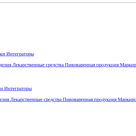
вки
Интеграторы
делия
Лекарственные средства
Пивоваренная продукция
Маркир
ки
Интеграторы
елия
Лекарственные средства
Пивоваренная продукция
Маркиро