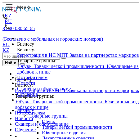
KZ
RU
8 800 080 65 65
...
(Бесплатно с мобильных и городских номеров)
Бизнесу
RU
Бизнесу:
KZ
Регистрация в ИС МПТ
Заявка на партнёрство маркиро
Товарные группы:
Найти
Обувь
Товары легкой промышленности
Ювелирные из
добавок к пище
...
Потребителям
Бизнесу
Новости
Бизнесу:
Сканеры и оборудование
Регистрация в ИС МПТ
Заявка на партнёрство маркиров
Обучение
Товарные группы:
...
Обувь
Товары легкой промышленности
Ювелирные изд
добавок к пище
Бизнесу
Потребителям
Товарные группы
Новости
Обувь
Сканеры и оборудование
Товары легкой промышленности
Обучение
Ювелирные изделия
...
Лекарственные средства