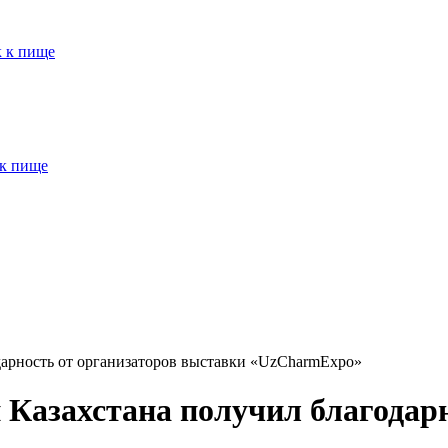
к к пище
 к пище
дарность от организаторов выставки «UzCharmExpo»
Казахстана получил благодарн