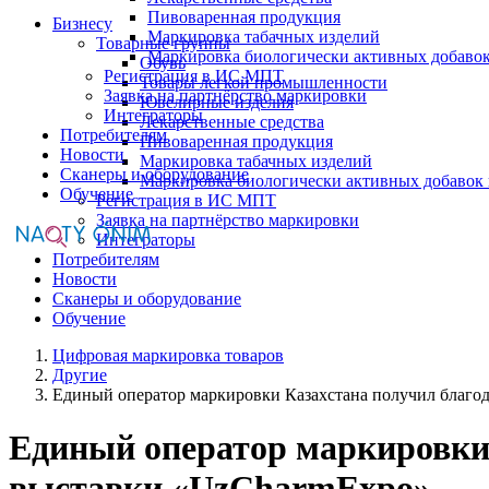
Пивоваренная продукция
Бизнесу
Маркировка табачных изделий
Товарные группы
Маркировка биологически активных добаво
Обувь
Регистрация в ИС МПТ
Товары легкой промышленности
Заявка на партнёрство маркировки
Ювелирные изделия
Интеграторы
Лекарственные средства
Потребителям
Пивоваренная продукция
Новости
Маркировка табачных изделий
Сканеры и оборудование
Маркировка биологически активных добавок
Обучение
Регистрация в ИС МПТ
Заявка на партнёрство маркировки
Интеграторы
Потребителям
Новости
Сканеры и оборудование
Обучение
Цифровая маркировка товаров
Другие
Единый оператор маркировки Казахстана получил благо
Единый оператор маркировки 
выставки «UzCharmExpo»