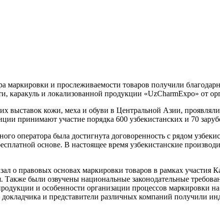
ора маркировки и прослеживаемости товаров получили благодарн
ти, каракуль и локализованной продукции «UzCharmExpo» от ор
х выставок кожи, меха и обуви в Центральной Азии, проявляли 
зиции принимают участие порядка 600 узбекистанских и 70 зару
ного оператора была достигнута договоренность с рядом узбек
бесплатной основе. В настоящее время узбекистанские произво
зал о правовых основах маркировки товаров в рамках участия К
ля. Также были озвучены национальные законодательные требова
родукции и особенности организации процессов маркировки на 
я докладчика и представители различных компаний получили ин