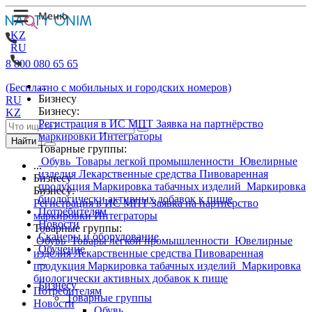
KZ
RU
8 800 080 65 65
...
(Бесплатно с мобильных и городских номеров)
Бизнесу
RU
Бизнесу:
KZ
Регистрация в ИС МПТ
Заявка на партнёрство
маркировки
Интеграторы
Найти
Товарные группы:
Обувь
Товары легкой промышленности
Ювелирные
...
изделия
Лекарственные средства
Пивоваренная
Бизнесу
продукция
Маркировка табачных изделий
Маркировка
Бизнесу:
биологически активных добавок к пище
Регистрация в ИС МПТ
Заявка на партнёрство
Потребителям
маркировки
Интеграторы
Новости
Товарные группы:
Сканеры и оборудование
Обувь
Товары легкой промышленности
Ювелирные
Обучение
изделия
Лекарственные средства
Пивоваренная
...
продукция
Маркировка табачных изделий
Маркировка
биологически активных добавок к пище
Бизнесу
Потребителям
Товарные группы
Новости
Обувь