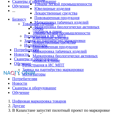
Сканеры и оборудование
Товары легкой промышленности
Обучение
Ювелирные изделия
...
Лекарственные средства
Пивоваренная продукция
Бизнесу
Маркировка табачных изделий
Товарные группы
Маркировка биологически активных
Обувь
добавок к пище
Товары легкой промышленности
Регистрация в ИС МПТ
Ювелирные изделия
Заявка на партнёрство маркировки
Лекарственные средства
Интеграторы
Пивоваренная продукция
Потребителям
Маркировка табачных изделий
Новости
Маркировка биологически активных
Сканеры и оборудование
добавок к пище
Обучение
Регистрация в ИС МПТ
Заявка на партнёрство маркировки
Интеграторы
Потребителям
Новости
Сканеры и оборудование
Обучение
Цифровая маркировка товаров
Другие
В Казахстане запустят пилотный проект по маркировке