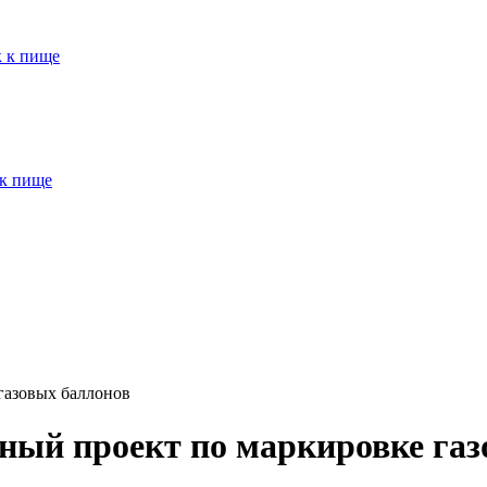
к к пище
 к пище
газовых баллонов
тный проект по маркировке га