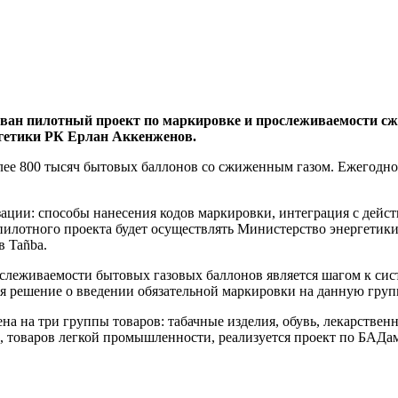
изован пилотный проект по маркировке и прослеживаемости с
ргетики РК Ерлан Аккенженов.
лее 800 тысяч бытовых баллонов со сжиженным газом. Ежегодно
зации: способы нанесения кодов маркировки, интеграция с дей
пилотного проекта будет осуществлять Министерство энергети
 Tañba.
слеживаемости бытовых газовых баллонов является шагом к сис
ся решение о введении обязательной маркировки на данную груп
ена на три группы товаров: табачные изделия, обувь, лекарстве
 товаров легкой промышленности, реализуется проект по БАДам,