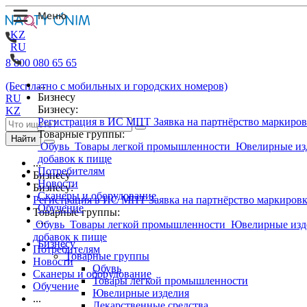
KZ
RU
8 800 080 65 65
...
(Бесплатно с мобильных и городских номеров)
Бизнесу
RU
Бизнесу:
KZ
Регистрация в ИС МПТ
Заявка на партнёрство маркиро
Товарные группы:
Найти
Обувь
Товары легкой промышленности
Ювелирные из
добавок к пище
...
Потребителям
Бизнесу
Новости
Бизнесу:
Сканеры и оборудование
Регистрация в ИС МПТ
Заявка на партнёрство маркиров
Обучение
Товарные группы:
...
Обувь
Товары легкой промышленности
Ювелирные изд
добавок к пище
Бизнесу
Потребителям
Товарные группы
Новости
Обувь
Сканеры и оборудование
Товары легкой промышленности
Обучение
Ювелирные изделия
...
Лекарственные средства