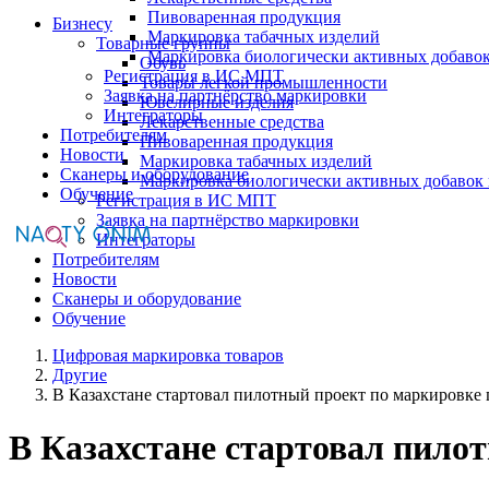
Пивоваренная продукция
Бизнесу
Маркировка табачных изделий
Товарные группы
Маркировка биологически активных добаво
Обувь
Регистрация в ИС МПТ
Товары легкой промышленности
Заявка на партнёрство маркировки
Ювелирные изделия
Интеграторы
Лекарственные средства
Потребителям
Пивоваренная продукция
Новости
Маркировка табачных изделий
Сканеры и оборудование
Маркировка биологически активных добавок
Обучение
Регистрация в ИС МПТ
Заявка на партнёрство маркировки
Интеграторы
Потребителям
Новости
Сканеры и оборудование
Обучение
Цифровая маркировка товаров
Другие
В Казахстане стартовал пилотный проект по маркировке 
В Казахстане стартовал пило