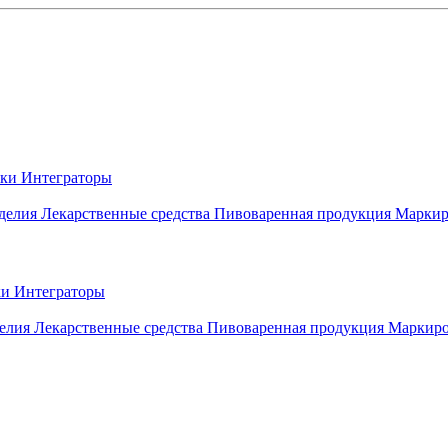
вки
Интеграторы
делия
Лекарственные средства
Пивоваренная продукция
Маркир
ки
Интеграторы
елия
Лекарственные средства
Пивоваренная продукция
Маркиро