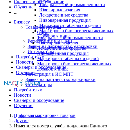
Сканеры и оборудование
Товары легкой промышленности
Обучение
Ювелирные изделия
...
Лекарственные средства
Пивоваренная продукция
Бизнесу
Маркировка табачных изделий
Товарные группы
Маркировка биологически активных
Обувь
добавок к пище
Товары легкой промышленности
Регистрация в ИС МПТ
Ювелирные изделия
Заявка на партнёрство маркировки
Лекарственные средства
Интеграторы
Пивоваренная продукция
Потребителям
Маркировка табачных изделий
Новости
Маркировка биологически активных
Сканеры и оборудование
добавок к пище
Обучение
Регистрация в ИС МПТ
Заявка на партнёрство маркировки
Интеграторы
Потребителям
Новости
Сканеры и оборудование
Обучение
Цифровая маркировка товаров
Другие
Изменился номер службы поддержки Единого