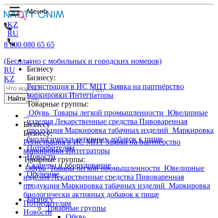
KZ
RU
8 800 080 65 65
...
(Бесплатно с мобильных и городских номеров)
Бизнесу
RU
Бизнесу:
KZ
Регистрация в ИС МПТ
Заявка на партнёрство
маркировки
Интеграторы
Найти
Товарные группы:
Обувь
Товары легкой промышленности
Ювелирные
...
изделия
Лекарственные средства
Пивоваренная
Бизнесу
продукция
Маркировка табачных изделий
Маркировка
Бизнесу:
биологически активных добавок к пище
Регистрация в ИС МПТ
Заявка на партнёрство
Потребителям
маркировки
Интеграторы
Новости
Товарные группы:
Сканеры и оборудование
Обувь
Товары легкой промышленности
Ювелирные
Обучение
изделия
Лекарственные средства
Пивоваренная
...
продукция
Маркировка табачных изделий
Маркировка
биологически активных добавок к пище
Бизнесу
Потребителям
Товарные группы
Новости
Обувь