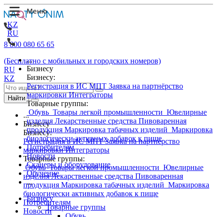
KZ
RU
8 800 080 65 65
...
(Бесплатно с мобильных и городских номеров)
Бизнесу
RU
Бизнесу:
KZ
Регистрация в ИС МПТ
Заявка на партнёрство
маркировки
Интеграторы
Найти
Товарные группы:
Обувь
Товары легкой промышленности
Ювелирные
...
изделия
Лекарственные средства
Пивоваренная
Бизнесу
продукция
Маркировка табачных изделий
Маркировка
Бизнесу:
биологически активных добавок к пище
Регистрация в ИС МПТ
Заявка на партнёрство
Потребителям
маркировки
Интеграторы
Новости
Товарные группы:
Сканеры и оборудование
Обувь
Товары легкой промышленности
Ювелирные
Обучение
изделия
Лекарственные средства
Пивоваренная
...
продукция
Маркировка табачных изделий
Маркировка
биологически активных добавок к пище
Бизнесу
Потребителям
Товарные группы
Новости
Обувь