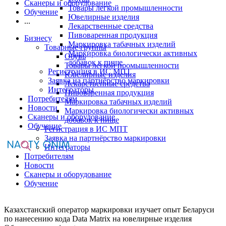
Сканеры и оборудование
Товары легкой промышленности
Обучение
Ювелирные изделия
...
Лекарственные средства
Пивоваренная продукция
Бизнесу
Маркировка табачных изделий
Товарные группы
Маркировка биологически активных
Обувь
добавок к пище
Товары легкой промышленности
Регистрация в ИС МПТ
Ювелирные изделия
Заявка на партнёрство маркировки
Лекарственные средства
Интеграторы
Пивоваренная продукция
Потребителям
Маркировка табачных изделий
Новости
Маркировка биологически активных
Сканеры и оборудование
добавок к пище
Обучение
Регистрация в ИС МПТ
Заявка на партнёрство маркировки
Интеграторы
Потребителям
Новости
Сканеры и оборудование
Обучение
Казахстанский оператор маркировки изучает опыт Беларуси
по нанесению кода Data Matrix на ювелирные изделия