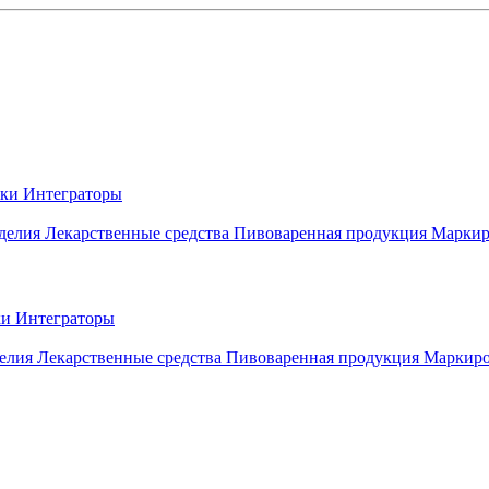
вки
Интеграторы
делия
Лекарственные средства
Пивоваренная продукция
Маркир
ки
Интеграторы
елия
Лекарственные средства
Пивоваренная продукция
Маркиро