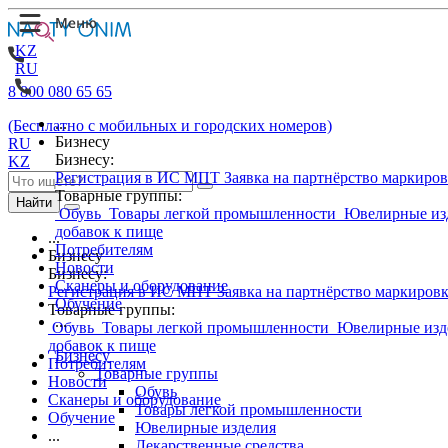
KZ
RU
8 800 080 65 65
...
(Бесплатно с мобильных и городских номеров)
Бизнесу
RU
Бизнесу:
KZ
Регистрация в ИС МПТ
Заявка на партнёрство маркиро
Товарные группы:
Найти
Обувь
Товары легкой промышленности
Ювелирные из
добавок к пище
...
Потребителям
Бизнесу
Новости
Бизнесу:
Сканеры и оборудование
Регистрация в ИС МПТ
Заявка на партнёрство маркиров
Обучение
Товарные группы:
...
Обувь
Товары легкой промышленности
Ювелирные изд
добавок к пище
Бизнесу
Потребителям
Товарные группы
Новости
Обувь
Сканеры и оборудование
Товары легкой промышленности
Обучение
Ювелирные изделия
...
Лекарственные средства