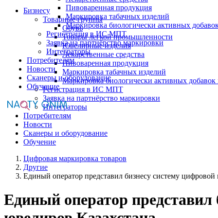
Пивоваренная продукция
Бизнесу
Маркировка табачных изделий
Товарные группы
Маркировка биологически активных добаво
Обувь
Регистрация в ИС МПТ
Товары легкой промышленности
Заявка на партнёрство маркировки
Ювелирные изделия
Интеграторы
Лекарственные средства
Потребителям
Пивоваренная продукция
Новости
Маркировка табачных изделий
Сканеры и оборудование
Маркировка биологически активных добавок
Обучение
Регистрация в ИС МПТ
Заявка на партнёрство маркировки
Интеграторы
Потребителям
Новости
Сканеры и оборудование
Обучение
Цифровая маркировка товаров
Другие
Единый оператор представил бизнесу систему цифровой 
Единый оператор представил 
ювелиров Казахстана