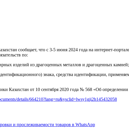
ахстан сообщает, что с 3-5 июня 2024 года на интернет-порта
язательств по:
рных изделий из драгоценных металлов и драгоценных камней;
(идентификационного) знака, средства идентификации, применя
ики Казахстан от 10 сентября 2020 года № 568 «Об определении
documents/details/664210?lang=ru&ysclid=lwsy1gji2h145432058
ровки и прослеживаемости товаров в WhatsApp