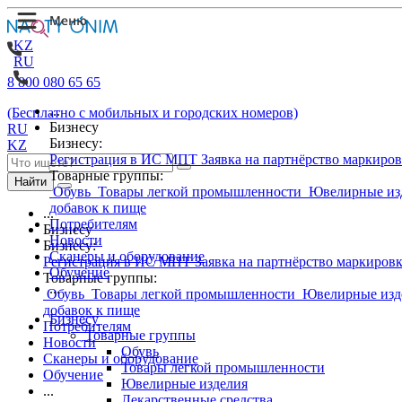
KZ
RU
8 800 080 65 65
...
(Бесплатно с мобильных и городских номеров)
Бизнесу
RU
Бизнесу:
KZ
Регистрация в ИС МПТ
Заявка на партнёрство маркиро
Товарные группы:
Найти
Обувь
Товары легкой промышленности
Ювелирные из
добавок к пище
...
Потребителям
Бизнесу
Новости
Бизнесу:
Сканеры и оборудование
Регистрация в ИС МПТ
Заявка на партнёрство маркиров
Обучение
Товарные группы:
...
Обувь
Товары легкой промышленности
Ювелирные изд
добавок к пище
Бизнесу
Потребителям
Товарные группы
Новости
Обувь
Сканеры и оборудование
Товары легкой промышленности
Обучение
Ювелирные изделия
...
Лекарственные средства