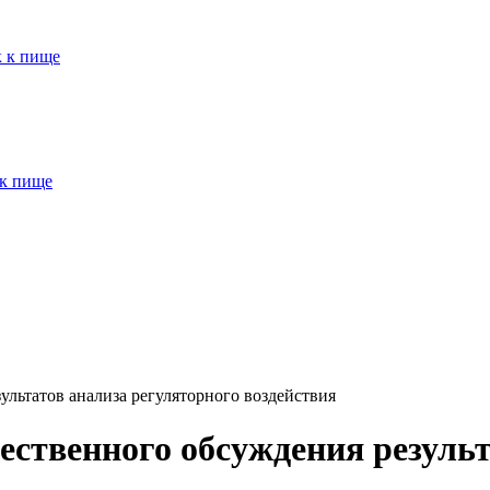
к к пище
 к пище
льтатов анализа регуляторного воздействия
ественного обсуждения результ