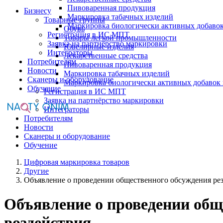
Пивоваренная продукция
Бизнесу
Маркировка табачных изделий
Товарные группы
Маркировка биологически активных добаво
Обувь
Регистрация в ИС МПТ
Товары легкой промышленности
Заявка на партнёрство маркировки
Ювелирные изделия
Интеграторы
Лекарственные средства
Потребителям
Пивоваренная продукция
Новости
Маркировка табачных изделий
Сканеры и оборудование
Маркировка биологически активных добавок
Обучение
Регистрация в ИС МПТ
Заявка на партнёрство маркировки
Интеграторы
Потребителям
Новости
Сканеры и оборудование
Обучение
Цифровая маркировка товаров
Другие
Объявление о проведении общественного обсуждения резу
Объявление о проведении общ
воздействия