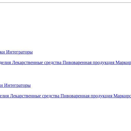
вки
Интеграторы
делия
Лекарственные средства
Пивоваренная продукция
Маркир
ки
Интеграторы
елия
Лекарственные средства
Пивоваренная продукция
Маркиро