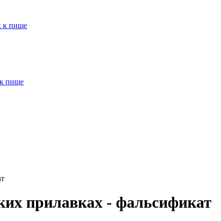
к к пище
 к пище
ат
ких прилавках - фальсификат