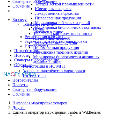
Сканеры и оборудование
Товары легкой промышленности
Обучение
Ювелирные изделия
...
Лекарственные средства
Пивоваренная продукция
Бизнесу
Маркировка табачных изделий
Товарные группы
Маркировка биологически активных
Обувь
добавок к пище
Товары легкой промышленности
Регистрация в ИС МПТ
Ювелирные изделия
Заявка на партнёрство маркировки
Лекарственные средства
Интеграторы
Пивоваренная продукция
Потребителям
Маркировка табачных изделий
Новости
Маркировка биологически активных
Сканеры и оборудование
добавок к пище
Обучение
Регистрация в ИС МПТ
Заявка на партнёрство маркировки
Интеграторы
Потребителям
Новости
Сканеры и оборудование
Обучение
Цифровая маркировка товаров
Другие
Единый оператор маркировки Tanba и Wildberries