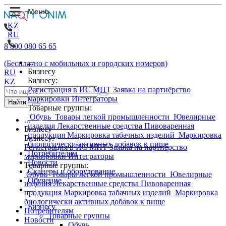
KZ
RU
8 800 080 65 65
...
(Бесплатно с мобильных и городских номеров)
Бизнесу
RU
Бизнесу:
KZ
Регистрация в ИС МПТ
Заявка на партнёрство
маркировки
Интеграторы
Найти
Товарные группы:
Обувь
Товары легкой промышленности
Ювелирные
...
изделия
Лекарственные средства
Пивоваренная
Бизнесу
продукция
Маркировка табачных изделий
Маркировка
Бизнесу:
биологически активных добавок к пище
Регистрация в ИС МПТ
Заявка на партнёрство
Потребителям
маркировки
Интеграторы
Новости
Товарные группы:
Сканеры и оборудование
Обувь
Товары легкой промышленности
Ювелирные
Обучение
изделия
Лекарственные средства
Пивоваренная
...
продукция
Маркировка табачных изделий
Маркировка
биологически активных добавок к пище
Бизнесу
Потребителям
Товарные группы
Новости
Обувь