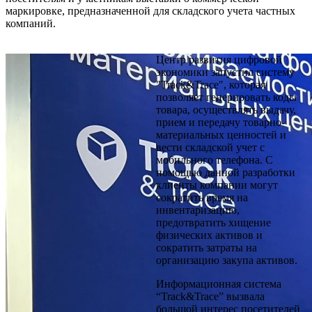
маркировке, предназначенной для складского учета частных
компаний.
Центр развития цифровой
экономики запустил систему
"Track&Trace", которая
позволяет генерировать коды
товара, осуществлять выдачу,
прием и передачу товарно-
материальных ценностей и
вести складской учет с
мобильного телефона. С
помощью данной разработки
клиенты компании могут
сократить время на
инвентаризацию,
предотвратить хищение
физических активов и
сократить затраты на
организацию закупа активов.
Информационная система
“Track&Trace” вызвала
большой интерес посетителей