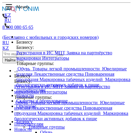
KZ
RU
8 800 080 65 65
...
(Бесплатно с мобильных и городских номеров)
Бизнесу
RU
Бизнесу:
KZ
Регистрация в ИС МПТ
Заявка на партнёрство
маркировки
Интеграторы
Найти
Товарные группы:
Обувь
Товары легкой промышленности
Ювелирные
...
изделия
Лекарственные средства
Пивоваренная
Бизнесу
продукция
Маркировка табачных изделий
Маркировка
Бизнесу:
биологически активных добавок к пище
Регистрация в ИС МПТ
Заявка на партнёрство
Потребителям
маркировки
Интеграторы
Новости
Товарные группы:
Сканеры и оборудование
Обувь
Товары легкой промышленности
Ювелирные
Обучение
изделия
Лекарственные средства
Пивоваренная
...
продукция
Маркировка табачных изделий
Маркировка
биологически активных добавок к пище
Бизнесу
Потребителям
Товарные группы
Новости
Обувь