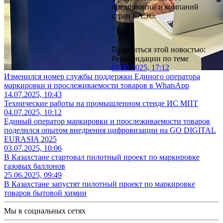
предприятий и компаний
стран ЕАЭС.
Поделиться этой новостью:
Рекомендации по теме
02.09.2025, 17:12
Изменился номер службы поддержки Единого оператора
маркировки и прослеживаемости товаров в WhatsApp
14.07.2025, 10:43
Технические работы на промышленном стенде ИС МПТ
04.07.2025, 10:12
Единый оператор маркировки и прослеживаемости товаров
поделился опытом внедрения цифровизации на GO DIGITAL
EURASIA 2025
03.07.2025, 10:06
В Казахстане стартовал пилотный проект по маркировке
газовых баллонов
25.06.2025, 09:49
В Казахстане запустят пилотный проект по маркировке
товаров бытовой химии
Мы в социальных сетях