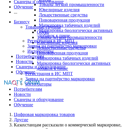
Сканеры и оборудование
Товары легкой промышленности
Обучение
Ювелирные изделия
...
Лекарственные средства
Пивоваренная продукция
Бизнесу
Маркировка табачных изделий
Товарные группы
Маркировка биологически активных
Обувь
добавок к пище
Товары легкой промышленности
Регистрация в ИС МПТ
Ювелирные изделия
Заявка на партнёрство маркировки
Лекарственные средства
Интеграторы
Пивоваренная продукция
Потребителям
Маркировка табачных изделий
Новости
Маркировка биологически активных
Сканеры и оборудование
добавок к пище
Обучение
Регистрация в ИС МПТ
Заявка на партнёрство маркировки
Интеграторы
Потребителям
Новости
Сканеры и оборудование
Обучение
Цифровая маркировка товаров
Другие
Казахстанцам рассказали о коммерческой маркировке,