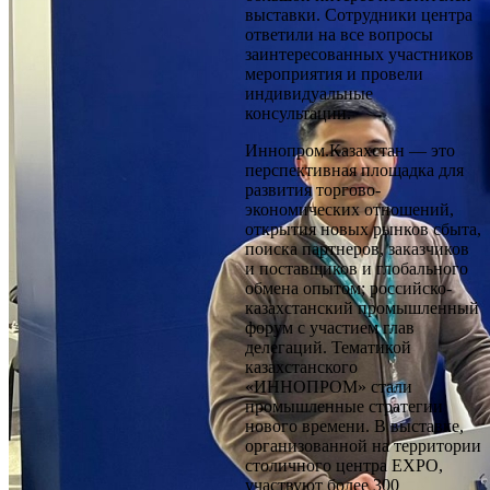
выставки. Сотрудники центра
ответили на все вопросы
заинтересованных участников
мероприятия и провели
индивидуальные
консультации.
Иннопром.Казахстан — это
перспективная площадка для
развития торгово-
экономических отношений,
открытия новых рынков сбыта,
поиска партнеров, заказчиков
и поставщиков и глобального
обмена опытом; российско-
казахстанский промышленный
форум с участием глав
делегаций. Тематикой
казахстанского
«ИННОПРОМ» стали
промышленные стратегии
нового времени. В выставке,
организованной на территории
столичного центра EХРО,
участвуют более 300