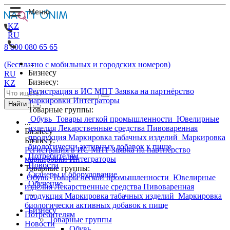
KZ
RU
8 800 080 65 65
...
(Бесплатно с мобильных и городских номеров)
Бизнесу
RU
Бизнесу:
KZ
Регистрация в ИС МПТ
Заявка на партнёрство
маркировки
Интеграторы
Найти
Товарные группы:
Обувь
Товары легкой промышленности
Ювелирные
...
изделия
Лекарственные средства
Пивоваренная
Бизнесу
продукция
Маркировка табачных изделий
Маркировка
Бизнесу:
биологически активных добавок к пище
Регистрация в ИС МПТ
Заявка на партнёрство
Потребителям
маркировки
Интеграторы
Новости
Товарные группы:
Сканеры и оборудование
Обувь
Товары легкой промышленности
Ювелирные
Обучение
изделия
Лекарственные средства
Пивоваренная
...
продукция
Маркировка табачных изделий
Маркировка
биологически активных добавок к пище
Бизнесу
Потребителям
Товарные группы
Новости
Обувь