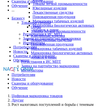
Сканеры и оборудование
Товары легкой промышленности
Обучение
Ювелирные изделия
...
Лекарственные средства
Пивоваренная продукция
Бизнесу
Маркировка табачных изделий
Товарные группы
Маркировка биологически активных
Обувь
добавок к пище
Товары легкой промышленности
Регистрация в ИС МПТ
Ювелирные изделия
Заявка на партнёрство маркировки
Лекарственные средства
Интеграторы
Пивоваренная продукция
Потребителям
Маркировка табачных изделий
Новости
Маркировка биологически активных
Сканеры и оборудование
добавок к пище
Обучение
Регистрация в ИС МПТ
Заявка на партнёрство маркировки
Интеграторы
Потребителям
Новости
Сканеры и оборудование
Обучение
Цифровая маркировка товаров
Другие
Рост налоговых поступлений и борьба с теневым