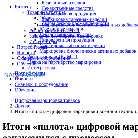
Ювелирные изделия
Бизнесу
Лекарственные средства
Товарные группы
Пивоваренная продукция
Обувь
Маркировка табачных изделий
Товары легкой промышленности
Маркировка биологически активных добаво
Ювелирные изделия
Регистрация в ИС МПТ
Лекарственные средства
Заявка на партнёрство маркировки
Пивоваренная продукция
Интеграторы
Маркировка табачных изделий
Потребителям
Маркировка биологически активных добавок
Новости
Регистрация в ИС МПТ
Сканеры и оборудование
Заявка на партнёрство маркировки
Обучение
Интеграторы
Потребителям
Новости
Сканеры и оборудование
Обучение
Цифровая маркировка товаров
Другие
Итоги «пилота» цифровой маркировки военной техники:
Итоги «пилота» цифровой мар
ознакомился с процессом