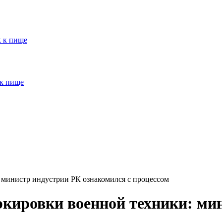
к к пище
 к пище
 министр индустрии РК ознакомился с процессом
кировки военной техники: ми