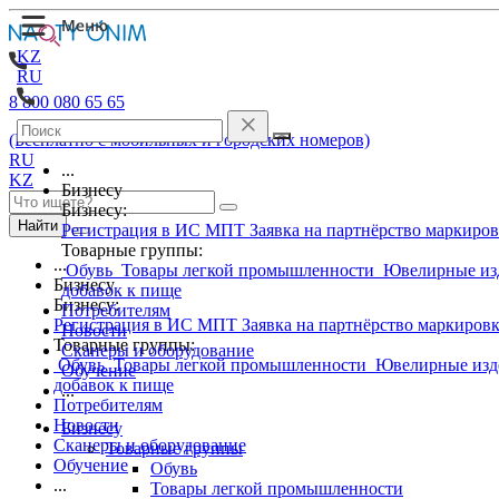
KZ
RU
8 800 080 65 65
(Бесплатно с мобильных и городских номеров)
RU
...
KZ
Бизнесу
Бизнесу:
Найти
Регистрация в ИС МПТ
Заявка на партнёрство маркиро
Товарные группы:
...
Обувь
Товары легкой промышленности
Ювелирные из
Бизнесу
добавок к пище
Бизнесу:
Потребителям
Регистрация в ИС МПТ
Заявка на партнёрство маркиров
Новости
Товарные группы:
Сканеры и оборудование
Обувь
Товары легкой промышленности
Ювелирные изд
Обучение
добавок к пище
...
Потребителям
Новости
Бизнесу
Сканеры и оборудование
Товарные группы
Обучение
Обувь
...
Товары легкой промышленности