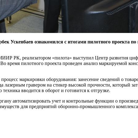
бек Ускенбаев ознакомился с итогами пилотного проекта по
ИИР РК, реализатором «пилота» выступил Центр развития ци
 Во время пилотного проекта проведен анализ маркируемой кон
 процесс маркировки оборудования: занесение сведений о товар
да лазерным гравером на стикер высокой прочности, который за
техника вводится в оборот и готовится к отгрузке.
гану автоматизировать учет и контрольные функции о произвед
реимуществ для предприятий оборонно-промышленного комплекс