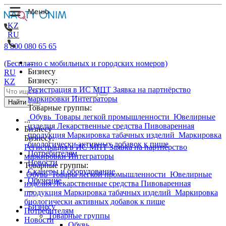
KZ
RU
8 800 080 65 65
...
(Бесплатно с мобильных и городских номеров)
Бизнесу
RU
Бизнесу:
KZ
Регистрация в ИС МПТ
Заявка на партнёрство
маркировки
Интеграторы
Найти
Товарные группы:
Обувь
Товары легкой промышленности
Ювелирные
...
изделия
Лекарственные средства
Пивоваренная
Бизнесу
продукция
Маркировка табачных изделий
Маркировка
Бизнесу:
биологически активных добавок к пище
Регистрация в ИС МПТ
Заявка на партнёрство
Потребителям
маркировки
Интеграторы
Новости
Товарные группы:
Сканеры и оборудование
Обувь
Товары легкой промышленности
Ювелирные
Обучение
изделия
Лекарственные средства
Пивоваренная
...
продукция
Маркировка табачных изделий
Маркировка
биологически активных добавок к пище
Бизнесу
Потребителям
Товарные группы
Новости
Обувь