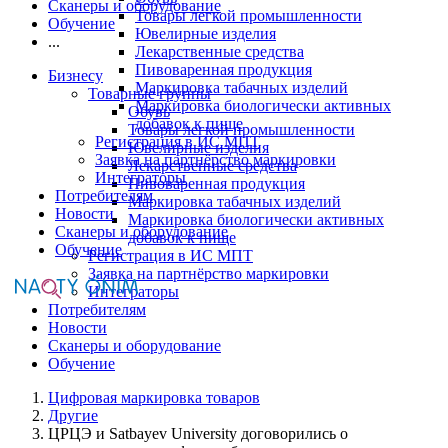
Сканеры и оборудование
Товары легкой промышленности
Обучение
Ювелирные изделия
...
Лекарственные средства
Пивоваренная продукция
Бизнесу
Маркировка табачных изделий
Товарные группы
Маркировка биологически активных
Обувь
добавок к пище
Товары легкой промышленности
Регистрация в ИС МПТ
Ювелирные изделия
Заявка на партнёрство маркировки
Лекарственные средства
Интеграторы
Пивоваренная продукция
Потребителям
Маркировка табачных изделий
Новости
Маркировка биологически активных
Сканеры и оборудование
добавок к пище
Обучение
Регистрация в ИС МПТ
Заявка на партнёрство маркировки
Интеграторы
Потребителям
Новости
Сканеры и оборудование
Обучение
Цифровая маркировка товаров
Другие
ЦРЦЭ и Satbayev University договорились о