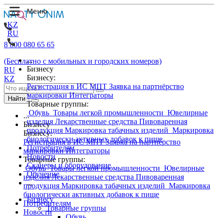
KZ
RU
8 800 080 65 65
...
(Бесплатно с мобильных и городских номеров)
Бизнесу
RU
Бизнесу:
KZ
Регистрация в ИС МПТ
Заявка на партнёрство
маркировки
Интеграторы
Найти
Товарные группы:
Обувь
Товары легкой промышленности
Ювелирные
...
изделия
Лекарственные средства
Пивоваренная
Бизнесу
продукция
Маркировка табачных изделий
Маркировка
Бизнесу:
биологически активных добавок к пище
Регистрация в ИС МПТ
Заявка на партнёрство
Потребителям
маркировки
Интеграторы
Новости
Товарные группы:
Сканеры и оборудование
Обувь
Товары легкой промышленности
Ювелирные
Обучение
изделия
Лекарственные средства
Пивоваренная
...
продукция
Маркировка табачных изделий
Маркировка
биологически активных добавок к пище
Бизнесу
Потребителям
Товарные группы
Новости
Обувь