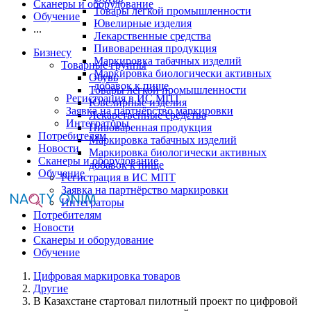
Сканеры и оборудование
Товары легкой промышленности
Обучение
Ювелирные изделия
...
Лекарственные средства
Пивоваренная продукция
Бизнесу
Маркировка табачных изделий
Товарные группы
Маркировка биологически активных
Обувь
добавок к пище
Товары легкой промышленности
Регистрация в ИС МПТ
Ювелирные изделия
Заявка на партнёрство маркировки
Лекарственные средства
Интеграторы
Пивоваренная продукция
Потребителям
Маркировка табачных изделий
Новости
Маркировка биологически активных
Сканеры и оборудование
добавок к пище
Обучение
Регистрация в ИС МПТ
Заявка на партнёрство маркировки
Интеграторы
Потребителям
Новости
Сканеры и оборудование
Обучение
Цифровая маркировка товаров
Другие
В Казахстане стартовал пилотный проект по цифровой