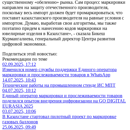
существенному «обелению» рынка. Сам процесс маркировки
направлен на защиту отечественного производителя,
поскольку весь импорт должен будет промаркироваться, что
поставит казахстанского производителя на равные условия с
импортом. Думаю, выработав свои алгоритмы, мы также
поэтапно придем к нанесению кодов маркировки на
ювелирные изделия в Казахстане», - сказала Бикеш
Курмангалиева, генеральный директор Центра развития
цифровой экономики.
Поделиться этой новостью:
Рекомендации по теме
02.09.2025, 17:12
Изменился номер службы поддержки Единого оператора
маркировки и прослеживаемости товаров в WhatsApp
14.07.2025, 10:43
Технические работы на промышленном стенде ИС МПТ
04.07.2025, 10:12
Единый оператор маркировки и прослеживаемости товаров
поделился опытом внедрения цифровизации на GO DIGITAL
EURASIA 2025
03.07.2025, 10:06
В Казахстане стартовал пилотный проект по маркировке
газовых баллонов
25.06.2025, 09:49