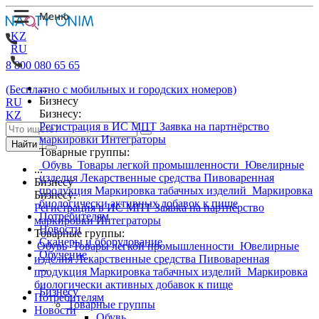
KZ
RU
8 800 080 65 65
...
(Бесплатно с мобильных и городских номеров)
Бизнесу
RU
Бизнесу:
KZ
Регистрация в ИС МПТ
Заявка на партнёрство
маркировки
Интеграторы
Найти
Товарные группы:
Обувь
Товары легкой промышленности
Ювелирные
...
изделия
Лекарственные средства
Пивоваренная
Бизнесу
продукция
Маркировка табачных изделий
Маркировка
Бизнесу:
биологически активных добавок к пище
Регистрация в ИС МПТ
Заявка на партнёрство
Потребителям
маркировки
Интеграторы
Новости
Товарные группы:
Сканеры и оборудование
Обувь
Товары легкой промышленности
Ювелирные
Обучение
изделия
Лекарственные средства
Пивоваренная
...
продукция
Маркировка табачных изделий
Маркировка
биологически активных добавок к пище
Бизнесу
Потребителям
Товарные группы
Новости
Обувь