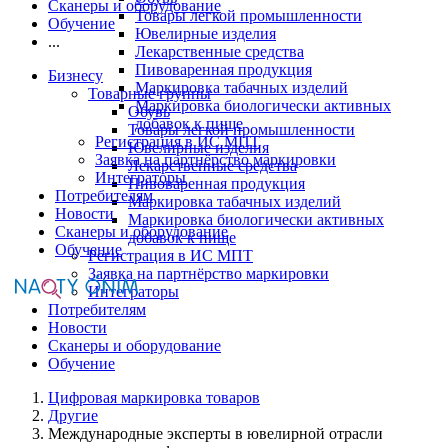
Сканеры и оборудование
Товары легкой промышленности
Обучение
Ювелирные изделия
...
Лекарственные средства
Пивоваренная продукция
Бизнесу
Маркировка табачных изделий
Товарные группы
Маркировка биологически активных
Обувь
добавок к пище
Товары легкой промышленности
Регистрация в ИС МПТ
Ювелирные изделия
Заявка на партнёрство маркировки
Лекарственные средства
Интеграторы
Пивоваренная продукция
Потребителям
Маркировка табачных изделий
Новости
Маркировка биологически активных
Сканеры и оборудование
добавок к пище
Обучение
Регистрация в ИС МПТ
Заявка на партнёрство маркировки
Интеграторы
Потребителям
Новости
Сканеры и оборудование
Обучение
Цифровая маркировка товаров
Другие
Международные эксперты в ювелирной отрасли