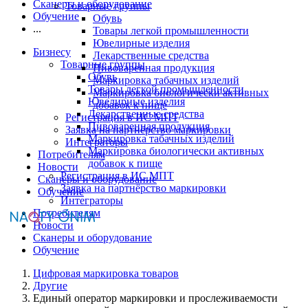
Сканеры и оборудование
Товарные группы
Обучение
Обувь
...
Товары легкой промышленности
Ювелирные изделия
Бизнесу
Лекарственные средства
Товарные группы
Пивоваренная продукция
Обувь
Маркировка табачных изделий
Товары легкой промышленности
Маркировка биологически активных
Ювелирные изделия
добавок к пище
Лекарственные средства
Регистрация в ИС МПТ
Пивоваренная продукция
Заявка на партнёрство маркировки
Маркировка табачных изделий
Интеграторы
Маркировка биологически активных
Потребителям
добавок к пище
Новости
Регистрация в ИС МПТ
Сканеры и оборудование
Заявка на партнёрство маркировки
Обучение
Интеграторы
Потребителям
Новости
Сканеры и оборудование
Обучение
Цифровая маркировка товаров
Другие
Единый оператор маркировки и прослеживаемости