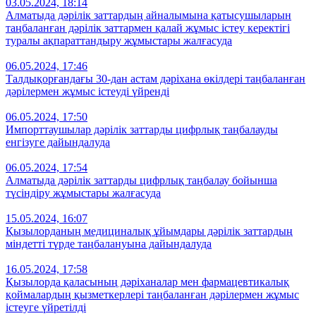
03.05.2024, 18:14
Алматыда дәрілік заттардың айналымына қатысушыларын
таңбаланған дәрілік заттармен қалай жұмыс істеу керектігі
туралы ақпараттандыру жұмыстары жалғасуда
06.05.2024, 17:46
Талдықорғандағы 30-дан астам дәріхана өкілдері таңбаланған
дәрілермен жұмыс істеуді үйренді
06.05.2024, 17:50
Импорттаушылар дәрілік заттарды цифрлық таңбалауды
енгізуге дайындалуда
06.05.2024, 17:54
Алматыда дәрілік заттарды цифрлық таңбалау бойынша
түсіндіру жұмыстары жалғасуда
15.05.2024, 16:07
Қызылорданың медициналық ұйымдары дәрілік заттардың
міндетті түрде таңбалануына дайындалуда
16.05.2024, 17:58
Қызылорда қаласының дәріханалар мен фармацевтикалық
қоймалардың қызметкерлері таңбаланған дәрілермен жұмыс
істеуге үйретілді