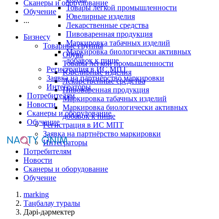
Сканеры и оборудование
Товары легкой промышленности
Обучение
Ювелирные изделия
...
Лекарственные средства
Пивоваренная продукция
Бизнесу
Маркировка табачных изделий
Товарные группы
Маркировка биологически активных
Обувь
добавок к пище
Товары легкой промышленности
Регистрация в ИС МПТ
Ювелирные изделия
Заявка на партнёрство маркировки
Лекарственные средства
Интеграторы
Пивоваренная продукция
Потребителям
Маркировка табачных изделий
Новости
Маркировка биологически активных
Сканеры и оборудование
добавок к пище
Обучение
Регистрация в ИС МПТ
Заявка на партнёрство маркировки
Интеграторы
Потребителям
Новости
Сканеры и оборудование
Обучение
marking
Таңбалау туралы
Дәрі-дәрмектер