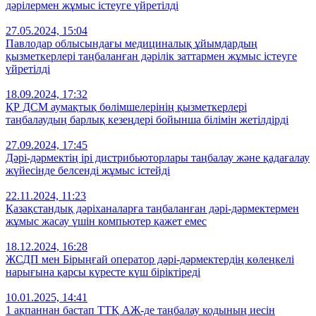
дәрілермен жұмыс істеуге үйретілді
27.05.2024, 15:04
Павлодар облысындағы медициналық ұйымдардың
қызметкерлері таңбаланған дәрілік заттармен жұмыс істеуге
үйретілді
18.09.2024, 17:32
ҚР ДСМ аумақтық бөлімшелерінің қызметкерлері
таңбалаудың барлық кезеңдері бойынша білімін жетілдірді
27.09.2024, 17:45
Дәрі-дәрмектің ірі дистрибьюторлары таңбалау және қадағалау
жүйесінде белсенді жұмыс істейді
22.11.2024, 11:23
Қазақстандық дәріханаларға таңбаланған дәрі-дәрмектермен
жұмыс жасау үшін компьютер қажет емес
18.12.2024, 16:28
ЖСДП мен Бірыңғай оператор дәрі-дәрмектердің көлеңкелі
нарығына қарсы күресте күш біріктіреді
10.01.2025, 14:41
1 ақпаннан бастап ТТҚ АЖ-де таңбалау кодының иесін