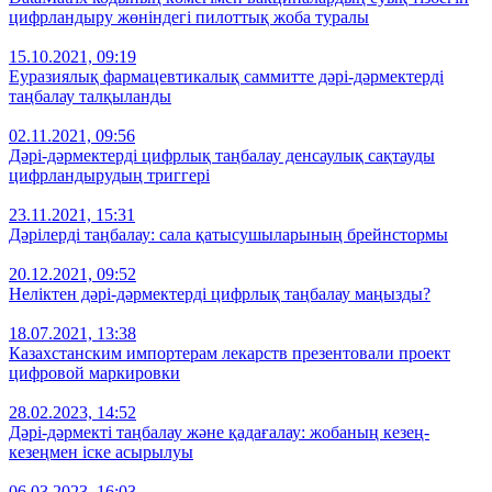
цифрландыру жөніндегі пилоттық жоба туралы
15.10.2021, 09:19
Еуразиялық фармацевтикалық саммитте дәрі-дәрмектерді
таңбалау талқыланды
02.11.2021, 09:56
Дәрі-дәрмектерді цифрлық таңбалау денсаулық сақтауды
цифрландырудың триггері
23.11.2021, 15:31
Дәрілерді таңбалау: сала қатысушыларының брейнстормы
20.12.2021, 09:52
Неліктен дәрі-дәрмектерді цифрлық таңбалау маңызды?
18.07.2021, 13:38
Казахстанским импортерам лекарств презентовали проект
цифровой маркировки
28.02.2023, 14:52
Дәрі-дәрмекті таңбалау және қадағалау: жобаның кезең-
кезеңмен іске асырылуы
06.03.2023, 16:03