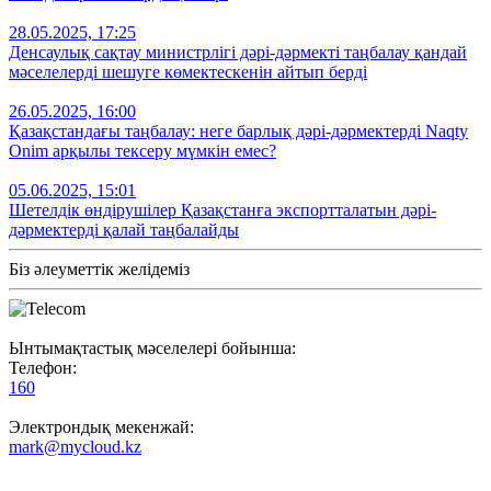
28.05.2025, 17:25
Денсаулық сақтау министрлігі дәрі-дәрмекті таңбалау қандай
мәселелерді шешуге көмектескенін айтып берді
26.05.2025, 16:00
Қазақстандағы таңбалау: неге барлық дәрі-дәрмектерді Naqty
Onim арқылы тексеру мүмкін емес?
05.06.2025, 15:01
Шетелдік өндірушілер Қазақстанға экспортталатын дәрі-
дәрмектерді қалай таңбалайды
Біз әлеуметтік желідеміз
Ынтымақтастық мәселелері бойынша:
Телефон:
160
Электрондық мекенжай:
mark@mycloud.kz