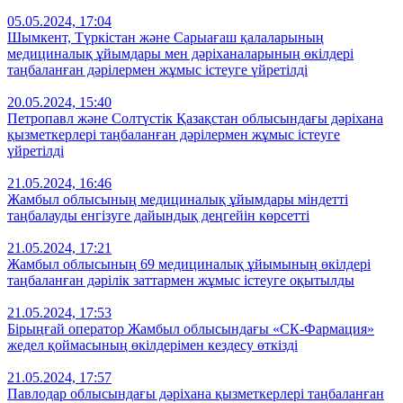
05.05.2024, 17:04
Шымкент, Түркістан және Сарыағаш қалаларының
медициналық ұйымдары мен дәріханаларының өкілдері
таңбаланған дәрілермен жұмыс істеуге үйретілді
20.05.2024, 15:40
Петропавл және Солтүстік Қазақстан облысындағы дәріхана
қызметкерлері таңбаланған дәрілермен жұмыс істеуге
үйретілді
21.05.2024, 16:46
Жамбыл облысының медициналық ұйымдары міндетті
таңбалауды енгізуге дайындық деңгейін көрсетті
21.05.2024, 17:21
Жамбыл облысының 69 медициналық ұйымының өкілдері
таңбаланған дәрілік заттармен жұмыс істеуге оқытылды
21.05.2024, 17:53
Бірыңғай оператор Жамбыл облысындағы «СК-Фармация»
жедел қоймасының өкілдерімен кездесу өткізді
21.05.2024, 17:57
Павлодар облысындағы дәріхана қызметкерлері таңбаланған