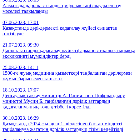
Алматыда дәрілік заттарды цифрлық таңбалауды енгізу
мәселесі талқыланды
07.06.2023, 17:01
Қазақстанда дәрі-дәрмекті қадағалау жүйесі сынақтан
өткізілуде
21.07.2023, 09:30
Дәрілік заттарды қадағалау жүйесі фармацевтикалық нарыққа
эксклюзивті мүмкіндіктер берді
25.08.2023, 14:11
1500-ге жуық медицина қызметкері таңбаланған дәрілермен
жұмыс барысымен танысты
18.10.2023, 17:07
Денсаулық сақтау министрі А. Гиният пен Цифрландыру
министрі Мусин Б. таңбаланған дәрілік заттардың
қадағалануының толық тізбегі көрсетілді
30.10.2023, 16:29
Қазақстанда 2024 жылдың 1 шілдесінен бастап міндетті
таңбалануға жататын дәрілік заттардың тізімі кеңейтілді