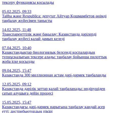
тексеру функциясы қосылады
05.02.2025, 09:33
Tañba және Respublica: депутат Айтуар Қошмамбетов өнімді
таңбалау жүйесімен танысты
14.02.2025, 11:48
Транспаренттілік және бақылау: Қазақстанда дәрілерді
таңбалау жүйесі қалай дамып келеді
07.04.2025, 10:40
Қазақстандықтар биологиялық белсенді қоспалардың
түпнұсқалығын тексере алады: таңбалау бойынша пилоттық
жоба іске қосылды
09.04.2025, 15:47
Қазақстанда 300 миллионнан астам дәрі-дәрмек таңбаланды
12.05.2025, 09:12
Қазақстанда дәрілік заттар қалай таңбаланады: өндірушіден
сатып алушыға дейін процесі
15.05.2025, 15:47
Қазақстандағы дәрі-дәрмек нарығына таңбалау қандай әсер
етті: дистрибьютордың пікірі