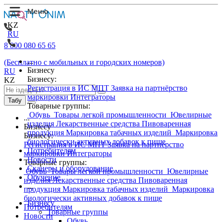
KZ
RU
8 800 080 65 65
...
(Бесплатно с мобильных и городских номеров)
Бизнесу
RU
Бизнесу:
KZ
Регистрация в ИС МПТ
Заявка на партнёрство
маркировки
Интеграторы
Табу
Товарные группы:
Обувь
Товары легкой промышленности
Ювелирные
...
изделия
Лекарственные средства
Пивоваренная
Бизнесу
продукция
Маркировка табачных изделий
Маркировка
Бизнесу:
биологически активных добавок к пище
Регистрация в ИС МПТ
Заявка на партнёрство
Потребителям
маркировки
Интеграторы
Новости
Товарные группы:
Сканеры и оборудование
Обувь
Товары легкой промышленности
Ювелирные
Обучение
изделия
Лекарственные средства
Пивоваренная
...
продукция
Маркировка табачных изделий
Маркировка
биологически активных добавок к пище
Бизнесу
Потребителям
Товарные группы
Новости
Обувь