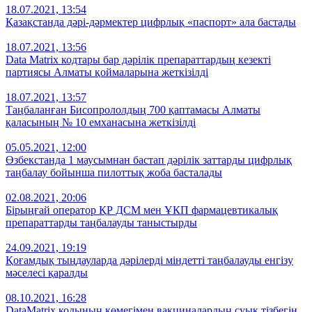
18.07.2021, 13:54
Қазақстанда дәрі-дәрмектер цифрлық «паспорт» ала бастады
18.07.2021, 13:56
Data Matrix кодтары бар дәрілік препараттардың кезекті
партиясы Алматы қоймаларына жеткізілді
18.07.2021, 13:57
Таңбаланған Бисопрололдың 700 қаптамасы Алматы
қаласының № 10 емханасына жеткізілді
05.05.2021, 12:00
Өзбекстанда 1 маусымнан бастап дәрілік заттарды цифрлық
таңбалау бойынша пилоттық жоба басталады
02.08.2021, 20:06
Бірыңғай оператор ҚР ДСМ мен ҰКП фармацевтикалық
препараттарды таңбалауды таныстырды
24.09.2021, 19:19
Қоғамдық тыңдауларда дәрілерді міндетті таңбалауды енгізу
мәселесі қаралды
08.10.2021, 16:28
DataMatrix кодының көмегімен вакциналардың суық тізбегін