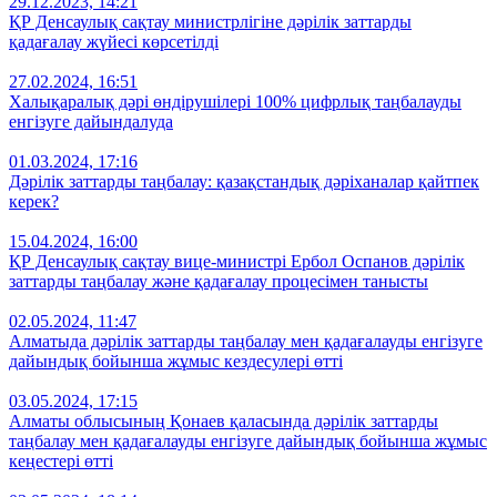
29.12.2023, 14:21
ҚР Денсаулық сақтау министрлігіне дәрілік заттарды
қадағалау жүйесі көрсетілді
27.02.2024, 16:51
Халықаралық дәрі өндірушілері 100% цифрлық таңбалауды
енгізуге дайындалуда
01.03.2024, 17:16
Дәрілік заттарды таңбалау: қазақстандық дәріханалар қайтпек
керек?
15.04.2024, 16:00
ҚР Денсаулық сақтау вице-министрі Ербол Оспанов дәрілік
заттарды таңбалау және қадағалау процесімен танысты
02.05.2024, 11:47
Алматыда дәрілік заттарды таңбалау мен қадағалауды енгізуге
дайындық бойынша жұмыс кездесулері өтті
03.05.2024, 17:15
Алматы облысының Қонаев қаласында дәрілік заттарды
таңбалау мен қадағалауды енгізуге дайындық бойынша жұмыс
кеңестері өтті