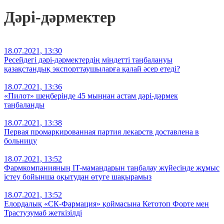
Дәрі-дәрмектер
18.07.2021, 13:30
Ресейдегі дәрі-дәрмектердің міндетті таңбалануы
қазақстандық экспорттаушыларға қалай әсер етеді?
18.07.2021, 13:36
«Пилот» шеңберінде 45 мыңнан астам дәрі-дәрмек
таңбаланды
18.07.2021, 13:38
Первая промаркированная партия лекарств доставлена в
больницу
18.07.2021, 13:52
Фармкомпанияның IT-мамандарын таңбалау жүйесінде жұмыс
істеу бойынша оқытудан өтуге шақырамыз
18.07.2021, 13:52
Елордалық «СК-Фармация» қоймасына Кетотоп Форте мен
Трастузумаб жеткізілді