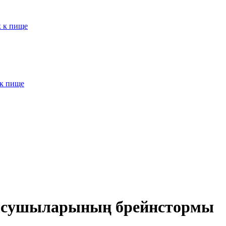
к к пище
 к пище
атысушыларының брейнстормы