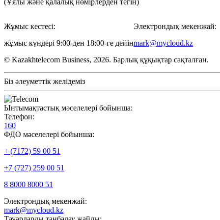
(Ұялы және қалалық нөмірлерден тегін)
Жұмыс кестесі:
Электрондық мекенжай:
жұмыс күндері 9:00-ден 18:00-ге дейін
mark@mycloud.kz
© Kazakhtelecom Business, 2026. Барлық құқықтар сақталған.
Біз әлеуметтік желідеміз
Ынтымақтастық мәселелері бойынша:
Телефон:
160
ФДО мәселелері бойынша:
+ (7172) 59 00 51
+7 (727) 259 00 51
8 8000 8000 51
Электрондық мекенжай:
mark@mycloud.kz
Тауарларды таңбалау жайлы: