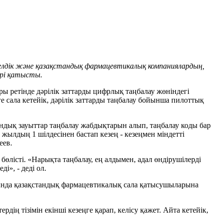
телдік және қазақстандық фармацевтикалық компаниялардың,
ері қатысты.
 ретінде дәрілік заттарды цифрлық таңбалау жөніндегі
 сала кетейік, дәрілік заттарды таңбалау бойынша пилоттық
ндық зауыттар таңбалау жабдықтарын алып, таңбалау коды бар
 жылдың 1 шілдесінен бастап кезең - кезеңмен міндетті
еев.
лісті. «Нарықта таңбалау, ең алдымен, адал өндірушілерді
і», - деді ол.
рысында қазақстандық фармацевтикалық сала қатысушыларына
дің тізімін екінші кезеңге қарап, келісу қажет. Айта кетейік,