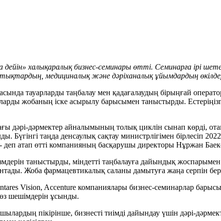
а дейін» халықаралық бизнес-семинары өтті. Семинарға ірі ше
стықтардың, медициналық және дәріханалық ұйымдардың өкілд
нда тауарларды таңбалау мен қадағалаудың бірыңғай операторы
ларды жобаның іске асырылу барысымен таныстырды. Естеріңізге
ғы дәрі-дәрмектер айналымының толық циклін сынап көрді, ота
ды. Бүгінгі таңда денсаулық сақтау министрлігімен бірлесіп 2022
, - деп атап өтті компанияның басқарушы директоры Нұржан Баек
мдерін таныстырды, міндетті таңбалауға дайындық жоспарымен бө
уантады. Жоба фармацевтикалық саланы дамытуға жаңа серпін беред
, Antares Vision, Accenture компаниялары бизнес-семинарлар ба
 өз шешімдерін ұсынды.
ылардың пікірінше, бизнесті тиімді дайындау үшін дәрі-дәрмектер