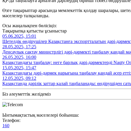
ҚР-да таңбалауға арналған дәрілердің бірінші тізбесі өндірушіле
Өзге тақырыптар арасында мемлекеттік қолдау шаралары, шетел
мәселелер талқыланды.
Осы жаңалықпен бөлісіңіз:
Тақырыпқа қатысты ұсыныстар
05.06.2025, 15:01
Шетелдік өндірушілер Қазақстанға экспортталатын дәрі-дәрмек
28.05.2025, 17:25
Денсаулық сақтау министрлігі дәрі-дәрмекті таңбалау қандай м
26.05.2025, 16:00
Қазақстандағы таңбалау: неге барлық дәрі-дәрмектерді Naqty O
15.05.2025, 15:47
Қазақстандағы дәрі-дәрмек нарығына таңбалау қандай әсер етті
12.05.2025, 09:12
Қазақстанда дәрілік заттар қалай таңбаланады: өндірушіден са
Біз әлеуметтік желідеміз
Ынтымақтастық мәселелері бойынша:
Телефон:
160