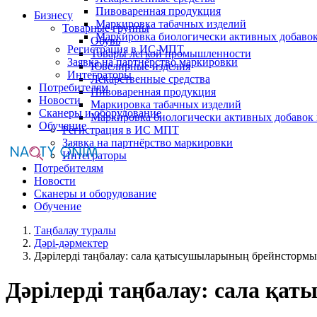
Пивоваренная продукция
Бизнесу
Маркировка табачных изделий
Товарные группы
Маркировка биологически активных добаво
Обувь
Регистрация в ИС МПТ
Товары легкой промышленности
Заявка на партнёрство маркировки
Ювелирные изделия
Интеграторы
Лекарственные средства
Потребителям
Пивоваренная продукция
Новости
Маркировка табачных изделий
Сканеры и оборудование
Маркировка биологически активных добавок
Обучение
Регистрация в ИС МПТ
Заявка на партнёрство маркировки
Интеграторы
Потребителям
Новости
Сканеры и оборудование
Обучение
Таңбалау туралы
Дәрі-дәрмектер
Дәрілерді таңбалау: сала қатысушыларының брейнстормы
Дәрілерді таңбалау: сала қ