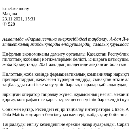
ismet-ке шолу
Мақала
23.11.2021, 15:31
528
Алматыда «Фармацевтика өнеркәсібіндегі таңбалау: А-дан Я-ғ
этикеткалық жабдықтарды өндірушілердің, салалық қауымда
Цифрлық экономиканы дамыту орталығы Қазақстан Республикасы
пилоттық жобаның нәтижелерімен бөлісті, іс-шараға қатысушы
жоба Қазақстанда 2021 жылдың шілдесінде аяқталған болатын.
Пилоттық жоба кезінде фармацевтикалық компаниялар нарықта
препараттардың жекелеген түрлерін өндіруді сынақтан өткізе ал
таңбалауды сәтті іске қосу үшін барлық шаралар қабылдануда»
Бірыңғай оператор таңбалау жүйесі жұмысының негізгі механиз
қорғау, контрафактіге қарсы күрес деген түсінік бар екендігі қ
Сонымен қатар, Ресейдегі ең ірі таңбалау интеграторы Utrace
Data Matrix кодтарын белгілеу қызметтері, жабдықтау бойынша
Таңбалауды енгізу кезеңділігіне ерекше назар аударылды. Сарапш