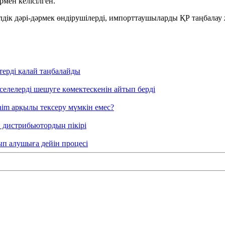
рмен келісілген.
дік дәрі-дәрмек өндірушілерді, импорттаушыларды ҚР таңбалау ж
терді қалай таңбалайды
әселелерді шешуге көмектескенін айтып берді
nim арқылы тексеру мүмкін емес?
: дистрибьютордың пікірі
тып алушыға дейін процесі