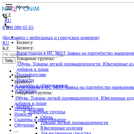
KZ
RU
8 800 080 65 65
...
(Бесплатно с мобильных и городских номеров)
Бизнесу
RU
Бизнесу:
KZ
Регистрация в ИС МПТ
Заявка на партнёрство маркиро
Товарные группы:
Табу
Обувь
Товары легкой промышленности
Ювелирные из
добавок к пище
...
Потребителям
Бизнесу
Новости
Бизнесу:
Сканеры и оборудование
Регистрация в ИС МПТ
Заявка на партнёрство маркиров
Обучение
Товарные группы:
...
Обувь
Товары легкой промышленности
Ювелирные изд
добавок к пище
Бизнесу
Потребителям
Товарные группы
Новости
Обувь
Сканеры и оборудование
Товары легкой промышленности
Обучение
Ювелирные изделия
...
Лекарственные средства