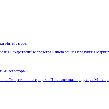
вки
Интеграторы
делия
Лекарственные средства
Пивоваренная продукция
Маркир
ки
Интеграторы
елия
Лекарственные средства
Пивоваренная продукция
Маркиро