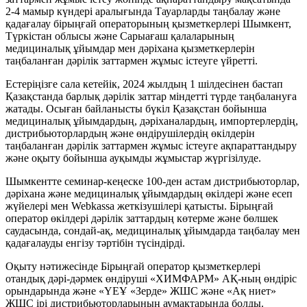
2-4 мамыр күндері аралығында Тауарларды таңбалау және
қадағалау бірыңғай операторының қызметкерлері Шымкент,
Түркістан облысы және Сарыағаш қалаларының
медициналық ұйымдар мен дәріхана қызметкерлерін
таңбаланған дәрілік заттармен жұмыс істеуге үйретті.
Естеріңізге сала кетейік, 2024 жылдың 1 шілдесінен бастап
Қазақстанда барлық дәрілік заттар міндетті түрде таңбалануға
жатады. Осыған байланысты бүкіл Қазақстан бойынша
медициналық ұйымдардың, дәріханалардың, импортерлердің,
дистрибьюторлардың және өндірушілердің өкілдерін
таңбаланған дәрілік заттармен жұмыс істеуге ақпараттандыру
және оқыту бойынша ауқымды жұмыстар жүргізілуде.
Шымкентте семинар-кеңеске 100-ден астам дистрибьюторлар,
дәріхана және медициналық ұйымдардың өкілдері және есеп
жүйелері мен Webkassa жеткізушілері қатысты. Бірыңғай
оператор өкілдері дәрілік заттардың көтерме және бөлшек
саудасында, сондай-ақ, медициналық ұйымдарда таңбалау мен
қадағалауды енгізу тәртібін түсіндірді.
Оқыту нәтижесінде Бірыңғай оператор қызметкерлері
отандық дәрі-дәрмек өндіруші «ХИМФАРМ» АҚ-ның өндіріс
орындарында және «ҮЕҰ «Зерде» ЖШС және «Ақ ниет»
ЖШС ірі дистрибьюторларының аумақтарында болды.