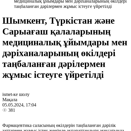
медициналық ұйымдары мен дәріханаларының өкілдері
таңбаланған дәрілермен жұмыс істеуге үйретілді
Шымкент, Түркістан және
Сарыағаш қалаларының
медициналық ұйымдары мен
дәріханаларының өкілдері
таңбаланған дәрілермен
жұмыс істеуге үйретілді
ismet-ке шолу
Мақала
05.05.2024, 17:04
381
Фармацевтика саласының өкілдерін таңбаланған дәрілік
заттармен жұмыс істеу жөнінде ақпараттандыру мақсатында