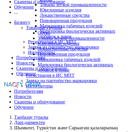
Сканеры и оборудование
Товары легкой промышленности
Обучение
Ювелирные изделия
...
Лекарственные средства
Пивоваренная продукция
Бизнесу
Маркировка табачных изделий
Товарные группы
Маркировка биологически активных
Обувь
добавок к пище
Товары легкой промышленности
Регистрация в ИС МПТ
Ювелирные изделия
Заявка на партнёрство маркировки
Лекарственные средства
Интеграторы
Пивоваренная продукция
Потребителям
Маркировка табачных изделий
Новости
Маркировка биологически активных
Сканеры и оборудование
добавок к пище
Обучение
Регистрация в ИС МПТ
Заявка на партнёрство маркировки
Интеграторы
Потребителям
Новости
Сканеры и оборудование
Обучение
Таңбалау туралы
Дәрі-дәрмектер
Шымкент, Түркістан және Сарыағаш қалаларының