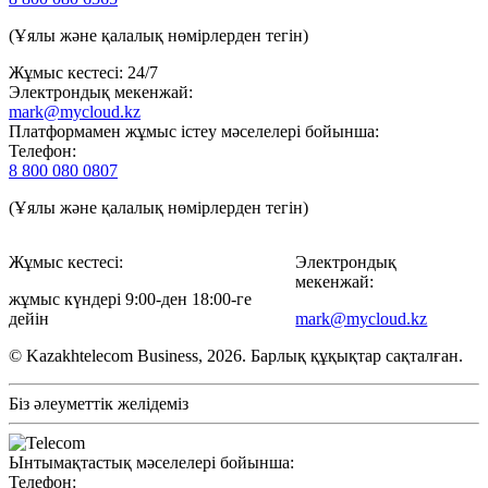
(Ұялы және қалалық нөмірлерден тегін)
Жұмыс кестесі: 24/7
Электрондық мекенжай:
mark@mycloud.kz
Платформамен жұмыс істеу мәселелері бойынша:
Телефон:
8 800 080 0807
(Ұялы және қалалық нөмірлерден тегін)
Жұмыс кестесі:
Электрондық
мекенжай:
жұмыс күндері 9:00-ден 18:00-ге
дейін
mark@mycloud.kz
© Kazakhtelecom Business, 2026. Барлық құқықтар сақталған.
Біз әлеуметтік желідеміз
Ынтымақтастық мәселелері бойынша:
Телефон: