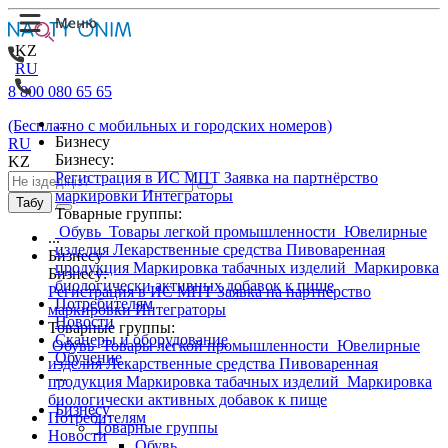
KZ
RU
8 800 080 65 65
...
(Бесплатно с мобильных и городских номеров)
Бизнесу
RU
Бизнесу:
KZ
Регистрация в ИС МПТ
Заявка на партнёрство
маркировки
Интеграторы
Табу
Товарные группы:
Обувь
Товары легкой промышленности
Ювелирные
...
изделия
Лекарственные средства
Пивоваренная
Бизнесу
продукция
Маркировка табачных изделий
Маркировка
Бизнесу:
биологически активных добавок к пище
Регистрация в ИС МПТ
Заявка на партнёрство
Потребителям
маркировки
Интеграторы
Новости
Товарные группы:
Сканеры и оборудование
Обувь
Товары легкой промышленности
Ювелирные
Обучение
изделия
Лекарственные средства
Пивоваренная
...
продукция
Маркировка табачных изделий
Маркировка
биологически активных добавок к пище
Бизнесу
Потребителям
Товарные группы
Новости
Обувь