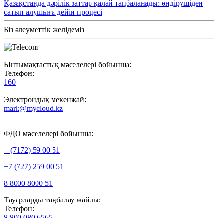
Қазақстанда дәрілік заттар қалай таңбаланады: өндірушіден
сатып алушыға дейін процесі
Біз әлеуметтік желідеміз
Ынтымақтастық мәселелері бойынша:
Телефон:
160
Электрондық мекенжай:
mark@mycloud.kz
ФДО мәселелері бойынша:
+ (7172) 59 00 51
+7 (727) 259 00 51
8 8000 8000 51
Тауарларды таңбалау жайлы:
Телефон:
8 800 080 6565