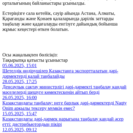
орталығының байланыстары ұсынылды.
Естеріңізге сала кетейік, сәуір айында Астана, Алматы,
Қарағанды ​​және Қонаев қалаларында дәрілік заттарды
таңбалау және қадағалауды енгізуге дайындық бойынша
жұмыс кеңестері өткен болатын.
Осы жаңалықпен бөлісіңіз:
Тақырыпқа қатысты ұсыныстар
05.06.2025, 15:01
Шетелдік өндірушілер Қазақстанға экспортталатын дәрі-
дәрмектерді қалай таңбалайды
28.05.2025, 17:25
Денсаулық сақтау министрлігі дәрі-дәрмекті таңбалау қандай
мәселелерді шешуге көмектескенін айтып берді
26.05.2025, 16:00
Қазақстандағы таңбалау: неге барлық дәрі-дәрмектерді Naqty
Onim арқылы тексеру мүмкін емес?
15.05.2025, 15:47
Қазақстандағы дәрі-дәрмек нарығына таңбалау қандай әсер
етті: дистрибьютордың пікірі
12.05.2025, 09:12