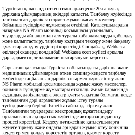
Түркістан қаласында өткен семинар-кеңеске 20-ға жуық
дәріхана ұйымдарының өкілдері қатысты. Таңбалау жүйесінде
таңбаланған дәрілік заттармен жұмыс жасау мәселелері
бойынша түсіндірме жұмыстары өткізілді. Қатысушылардың
назарына NS Pharm мобильді қосымшасы ұсынылып,
тауарларды айналымнан алу туралы хабарламаларды қабылдау
және қалыптастыру, таңбалау кодтарын тексеру және бақылау
құжаттарын құру үрдістері көрсетілді. Сондай-ақ, Webkassa
өкілдері сканерді қолданбай Webkassa есеп жүйесі арқылы
дәрі-дәрмектің айналымнан шығарылуын көрсетті.
Сарыағаш қаласында Түркістан облысындағы дәріхана және
медициналық ұйымдармен өткен семинар-кеңесте таңбалау
жүйесінде таңбаланған дәрілік заттармен жұмыс істеу және
NS Pharm мобильді қосымшасында жұмыс жасау мәселелері
бойынша түсіндірме жұмыстары өткізілді. Жиын барысында
аудандық дәріханаларға электр қуаты уақытша болмаған кезде
таңбаланған дәрі-дәрмекпен жұмыс істеу туралы
түсіндірмелер берілді. Ismet.kz сайтында тіркелу және
Таңбаланған тауарларды электрондық құжаттандыру
орталығының ақпараттық жүйесінде авторизациядан өту
процесі көрсетілді. Кездесу нәтижесінде қатысушыларға
жүйеге тіркелу және ондағы әрі қарай жұмыс істеу бойынша
кеңестер мен қолдау көрсететін орталық қызмет көрсету