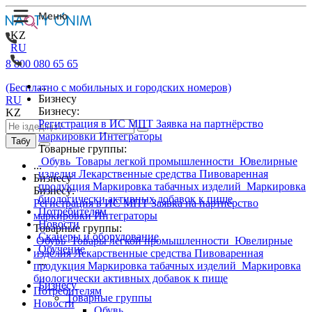
KZ
RU
8 800 080 65 65
...
(Бесплатно с мобильных и городских номеров)
Бизнесу
RU
Бизнесу:
KZ
Регистрация в ИС МПТ
Заявка на партнёрство
маркировки
Интеграторы
Табу
Товарные группы:
Обувь
Товары легкой промышленности
Ювелирные
...
изделия
Лекарственные средства
Пивоваренная
Бизнесу
продукция
Маркировка табачных изделий
Маркировка
Бизнесу:
биологически активных добавок к пище
Регистрация в ИС МПТ
Заявка на партнёрство
Потребителям
маркировки
Интеграторы
Новости
Товарные группы:
Сканеры и оборудование
Обувь
Товары легкой промышленности
Ювелирные
Обучение
изделия
Лекарственные средства
Пивоваренная
...
продукция
Маркировка табачных изделий
Маркировка
биологически активных добавок к пище
Бизнесу
Потребителям
Товарные группы
Новости
Обувь