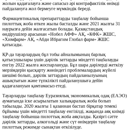
жолын қадағалауға және сапасыз әрі контрафактілік өнімді
пайдалануға жол бермеуге мүмкіндік береді.
Фармацевтикалық препараттарды таңбалау бойынша
пилоттық жоба өткен жылы басталды және 2021 жылғы 31
наурызға дейін жалғасатын болады. Қазақстандық
өндірушілер арасынан «Нобел АФФ» АҚ, «КФК» ЖШС,
«Химфарм» АҚ, «Абди Ибрагим Глобал фарм» ЖШС
қатысады.
ҚР-да тауарлардың бұл тобы айналымының барлық
қатысушылары үшін дәрілік заттарды міндетті таңбалауды
енгізу 2022 жылға жоспарлануда. Бұл шара дәрілерді жеткізу
мерзімдерін қысқарту жөніндегі проблемалардың жүйелі
шешімі болып, дәрілік заттардың пайдаланылуының
ашықтығын және түпкілікті пайдаланушыға дейін
қадағалануын қамтамасыз етеді.
Тауарларды таңбалау Еуразиялық экономикалық одақ (ЕАЭО)
аумағында іске асырылатын халықаралық жоба болып
табылады. 2020 жылғы 1 қазаннан бастап бірқатар темекі
бұйымы үшін міндетті таңбалау енгізілді, жақында аяқ киімді
таңбалау бойынша пилоттық жоба аяқталды. Қазіргі сәтте
дәрілік заттарды, алкогольді және сүт өнімдерін таңбалау
пилоттық режимде сынақтан өткізілуде.