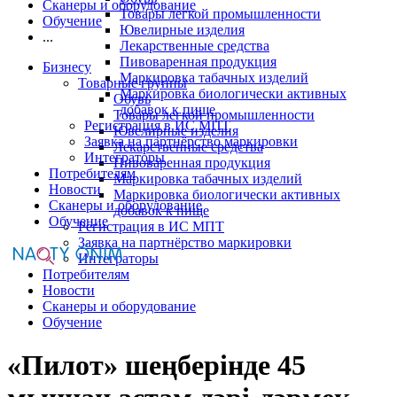
Сканеры и оборудование
Товары легкой промышленности
Обучение
Ювелирные изделия
...
Лекарственные средства
Пивоваренная продукция
Бизнесу
Маркировка табачных изделий
Товарные группы
Маркировка биологически активных
Обувь
добавок к пище
Товары легкой промышленности
Регистрация в ИС МПТ
Ювелирные изделия
Заявка на партнёрство маркировки
Лекарственные средства
Интеграторы
Пивоваренная продукция
Потребителям
Маркировка табачных изделий
Новости
Маркировка биологически активных
Сканеры и оборудование
добавок к пище
Обучение
Регистрация в ИС МПТ
Заявка на партнёрство маркировки
Интеграторы
Потребителям
Новости
Сканеры и оборудование
Обучение
«Пилот» шеңберінде 45