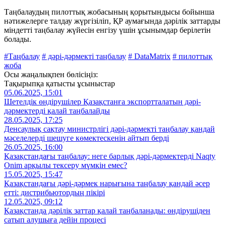
Таңбалаудың пилоттық жобасының қорытындысы бойынша
нәтижелерге талдау жүргізіліп, ҚР аумағында дәрілік заттарды
міндетті таңбалау жүйесін енгізу үшін ұсынымдар берілетін
болады.
#Таңбалау
# дәрі-дәрмекті таңбалау
# DataMatrix
# пилоттық
жоба
Осы жаңалықпен бөлісіңіз:
Тақырыпқа қатысты ұсыныстар
05.06.2025, 15:01
Шетелдік өндірушілер Қазақстанға экспортталатын дәрі-
дәрмектерді қалай таңбалайды
28.05.2025, 17:25
Денсаулық сақтау министрлігі дәрі-дәрмекті таңбалау қандай
мәселелерді шешуге көмектескенін айтып берді
26.05.2025, 16:00
Қазақстандағы таңбалау: неге барлық дәрі-дәрмектерді Naqty
Onim арқылы тексеру мүмкін емес?
15.05.2025, 15:47
Қазақстандағы дәрі-дәрмек нарығына таңбалау қандай әсер
етті: дистрибьютордың пікірі
12.05.2025, 09:12
Қазақстанда дәрілік заттар қалай таңбаланады: өндірушіден
сатып алушыға дейін процесі