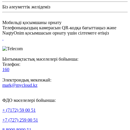
Біз әлеуметтік желідеміз
Мобильді қосымшаны орнату
Телефоныңыздың камерасын QR-кодқа бағыттаңыз және
NaqtyOnim қосымшасын орнату үшін сілтемеге өтіңіз
Ынтымақтастық мәселелері бойынша:
Телефон:
160
Электрондық мекенжай:
mark@mycloud.kz
ФДО мәселелері бойынша:
+ (7172) 59 00 51
+7 (727) 259 00 51
8 8000 8000 51