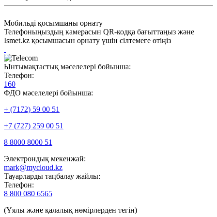
Мобильді қосымшаны орнату
Телефоныңыздың камерасын QR-кодқа бағыттаңыз және
Ismet.kz қосымшасын орнату үшін сілтемеге өтіңіз
Ынтымақтастық мәселелері бойынша:
Телефон:
160
ФДО мәселелері бойынша:
+ (7172) 59 00 51
+7 (727) 259 00 51
8 8000 8000 51
Электрондық мекенжай:
mark@mycloud.kz
Тауарларды таңбалау жайлы:
Телефон:
8 800 080 6565
(Ұялы және қалалық нөмірлерден тегін)