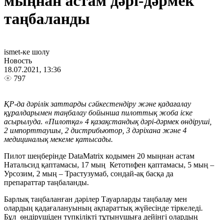
мыңнан астам дәрі-дәрмек
таңбаланды
ismet-ке шолу
Новость
18.07.2021, 13:36
797
ҚР-да дәрілік заттарды сәйкестендіру және қадағалау
құралдарымен таңбалау бойынша пилоттық жоба іске
асырылуда. «Пилотқа» 4 қазақстандық дәрі-дәрмек өндіруші,
2 импорттаушы, 2 дистрибьютор, 3 дәріхана және 4
медициналық мекеме қатысады.
Пилот шеңберінде DataMatrix кодымен 20 мыңнан астам
Натальсид қаптамасы, 17 мың Кетотифен қаптамасы, 5 мың –
Урсозим, 2 мың – Трастузумаб, сондай-ақ басқа да
препараттар таңбаланды.
Барлық таңбаланған дәрілер Тауарларды таңбалау мен
олардың қадағалануының ақпараттық жүйесінде тіркеледі.
Бұл өндірушіден түпкілікті тұтынушыға дейінгі олардың