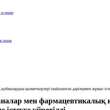
к к пище
 к пище
қоймалардың қызметкерлері таңбаланған дәрілермен жұмыс істе
налар мен фармацевтикалық 
 істеуге үйретілді