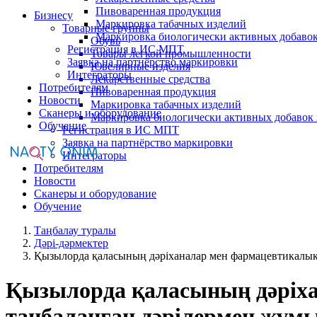
Пивоваренная продукция
Бизнесу
Маркировка табачных изделий
Товарные группы
Маркировка биологически активных добаво
Обувь
Регистрация в ИС МПТ
Товары легкой промышленности
Заявка на партнёрство маркировки
Ювелирные изделия
Интеграторы
Лекарственные средства
Потребителям
Пивоваренная продукция
Новости
Маркировка табачных изделий
Сканеры и оборудование
Маркировка биологически активных добавок
Обучение
Регистрация в ИС МПТ
Заявка на партнёрство маркировки
Интеграторы
Потребителям
Новости
Сканеры и оборудование
Обучение
Таңбалау туралы
Дәрі-дәрмектер
Қызылорда қаласының дәріханалар мен фармацевтикалық 
Қызылорда қаласының дәріха
таңбаланған дәрілермен жұмыс