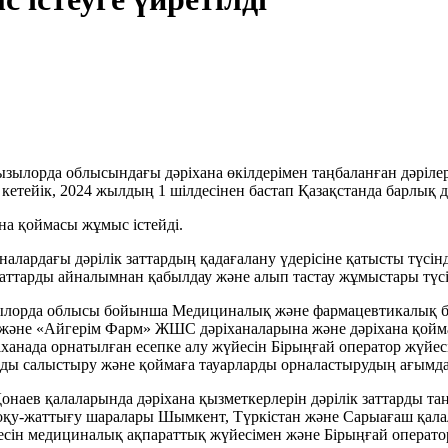
лорда облысындағы дәріхана өкілдерімен таңбаланған дәрілерм
а кетейік, 2024 жылдың 1 шілдесінен бастап Қазақстанда барлық д
на қоймасы жұмыс істейді.
налардағы дәрілік заттардың қадағалану үдерісіне қатысты түсін
 заттарды айналымнан қабылдау және алып тастау жұмыстары түсін
зылорда облысы бойынша Медициналық және фармацевтикалық ба
герім Фарм» ЖШС дәріханаларына және дәріхана қоймасына 
ханада орнатылған есепке алу жүйесін Бірыңғай оператор жүйесі
рды салыстыру және қоймаға тауарларды орналастырудың ағымдағ
 Қонаев қалаларында дәріхана қызметкерлерін дәрілік заттарды 
оқу-жаттығу шаралары Шымкент, Түркістан және Сарыағаш қала
н медициналық ақпараттық жүйесімен және Бірыңғай оператор 