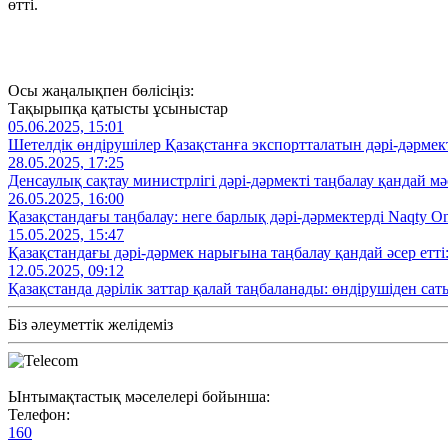
өтті.
Осы жаңалықпен бөлісіңіз:
Тақырыпқа қатысты ұсыныстар
05.06.2025, 15:01
Шетелдік өндірушілер Қазақстанға экспортталатын дәрі-дәрмек
28.05.2025, 17:25
Денсаулық сақтау министрлігі дәрі-дәрмекті таңбалау қандай м
26.05.2025, 16:00
Қазақстандағы таңбалау: неге барлық дәрі-дәрмектерді Naqty O
15.05.2025, 15:47
Қазақстандағы дәрі-дәрмек нарығына таңбалау қандай әсер етті
12.05.2025, 09:12
Қазақстанда дәрілік заттар қалай таңбаланады: өндірушіден са
Біз әлеуметтік желідеміз
Ынтымақтастық мәселелері бойынша:
Телефон:
160