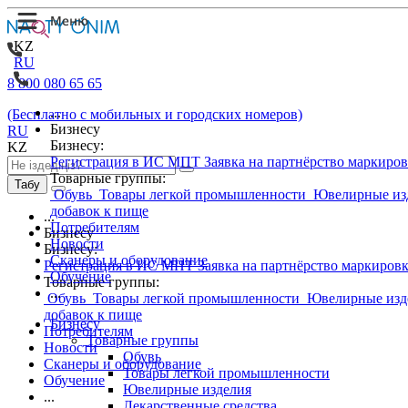
KZ
RU
8 800 080 65 65
...
(Бесплатно с мобильных и городских номеров)
Бизнесу
RU
Бизнесу:
KZ
Регистрация в ИС МПТ
Заявка на партнёрство маркиро
Товарные группы:
Табу
Обувь
Товары легкой промышленности
Ювелирные из
добавок к пище
...
Потребителям
Бизнесу
Новости
Бизнесу:
Сканеры и оборудование
Регистрация в ИС МПТ
Заявка на партнёрство маркиров
Обучение
Товарные группы:
...
Обувь
Товары легкой промышленности
Ювелирные изд
добавок к пище
Бизнесу
Потребителям
Товарные группы
Новости
Обувь
Сканеры и оборудование
Товары легкой промышленности
Обучение
Ювелирные изделия
...
Лекарственные средства