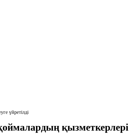
уге үйретілді
қоймалардың қызметкерлері