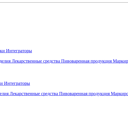
вки
Интеграторы
делия
Лекарственные средства
Пивоваренная продукция
Маркир
ки
Интеграторы
елия
Лекарственные средства
Пивоваренная продукция
Маркиро