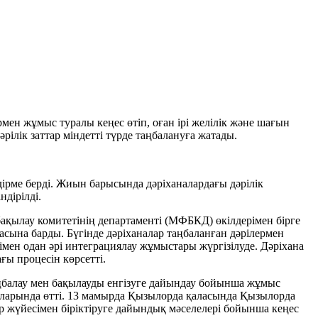
ен жұмыс туралы кеңес өтіп, оған ірі желілік және шағын
әрілік заттар міндетті түрде таңбалануға жатады.
дірме берді. Жиын барысында дәріханалардағы дәрілік
дірілді.
қылау комитетінің департаменті (МФБКД) өкілдерімен бірге
барды. Бүгінде дәріханалар таңбаланған дәрілермен
мен одан әрі интеграциялау жұмыстары жүргізілуде. Дәріхана
ы процесін көрсетті.
таңбалау мен бақылауды енгізуге дайындау бойынша жұмыс
ларында өтті. 13 мамырда Қызылорда қаласында Қызылорда
жүйесімен біріктіруге дайындық мәселелері бойынша кеңес