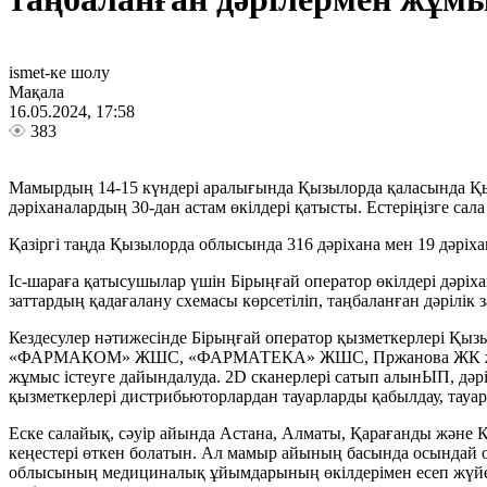
ismet-ке шолу
Мақала
16.05.2024, 17:58
383
Мамырдың 14-15 күндері аралығында Қызылорда қаласында Қызы
дәріханалардың 30-дан астам өкілдері қатысты. Естеріңізге сал
Қазіргі таңда Қызылорда облысында 316 дәріхана мен 19 дәріха
Іс-шараға қатысушылар үшін Бірыңғай оператор өкілдері дәріха
заттардың қадағалану схемасы көрсетіліп, таңбаланған дәрілік
Кездесулер нәтижесінде Бірыңғай оператор қызметкерлері Қы
«ФАРМАКОМ» ЖШС, «ФАРМАТЕКА» ЖШС, Пржанова ЖК және «Ай
жұмыс істеуге дайындалуда. 2D сканерлері сатып алынЫП, дәрі
қызметкерлері дистрибьюторлардан тауарларды қабылдау, тауа
Еске салайық, сәуір айында Астана, Алматы, Қарағанды ​​және
кеңестері өткен болатын. Ал мамыр айының басында осындай 
облысының медициналық ұйымдарының өкілдерімен есеп жүйесі