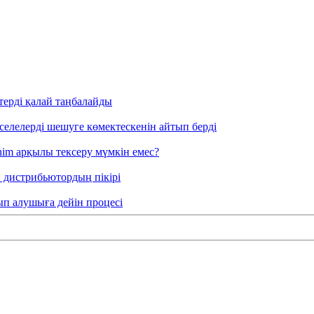
терді қалай таңбалайды
әселелерді шешуге көмектескенін айтып берді
nim арқылы тексеру мүмкін емес?
: дистрибьютордың пікірі
тып алушыға дейін процесі