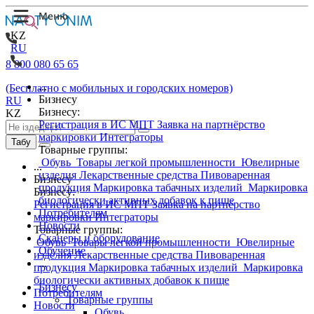
KZ
RU
8 800 080 65 65
...
(Бесплатно с мобильных и городских номеров)
Бизнесу
RU
Бизнесу:
KZ
Регистрация в ИС МПТ
Заявка на партнёрство
маркировки
Интеграторы
Табу
Товарные группы:
Обувь
Товары легкой промышленности
Ювелирные
...
изделия
Лекарственные средства
Пивоваренная
Бизнесу
продукция
Маркировка табачных изделий
Маркировка
Бизнесу:
биологически активных добавок к пище
Регистрация в ИС МПТ
Заявка на партнёрство
Потребителям
маркировки
Интеграторы
Новости
Товарные группы:
Сканеры и оборудование
Обувь
Товары легкой промышленности
Ювелирные
Обучение
изделия
Лекарственные средства
Пивоваренная
...
продукция
Маркировка табачных изделий
Маркировка
биологически активных добавок к пище
Бизнесу
Потребителям
Товарные группы
Новости
Обувь