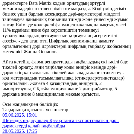
дәрмектерге Data Matrix кодын орнатудың әртүрлі
механизмдерін тестілегеніміз өте маңызды. Біздің міндетіміз –
бизнес үшін барлық кезеңдерде дәрі-дәрмектерді міндетті
таңбалауға дайындық бойынша тиімді және үйлесімді жұмыс
жасау. Елімізде көлеңкелі фармацевтикалық нарықтың үлесі
11% құрайды және бұл көрсеткіштің төмендеуі
тұтынушылардың денсаулығын қорғауға оң әсер ететіні
сөзсіз», - деп атап өтті Цифрлық экономиканы дамыту
орталығының дәрі-дәрмектерді цифрлық таңбалау жобасының
жетекшісі Жанна Оспанова.
Айта кетейік, фармпрепараттарды таңбалаудың екі тәсілі бар:
тікелей орнату, яғни таңбалау коды өндіріс кезінде дәрі-
дәрмектің қаптамасына тікелей жағылады және стикеттеу -
код материалдық тасымалдағышқа (стикерлер/этикеткалар)
орнатылады. Жобаға 4 қазақстандық өндіруші, 2
импорттаушы, СҚ «Фармация» және 2 дистрибьютор, 5
дәріхана және 8 медициналық мекеме қатысты.
Осы жаңалықпен бөлісіңіз:
Тақырыпқа қатысты ұсыныстар
05.06.2025, 15:01
Шетелдік өндірушілер Қазақстанға экспортталатын дәрі-
дәрмектерді қалай таңбалайды
28.05.2025, 17:25