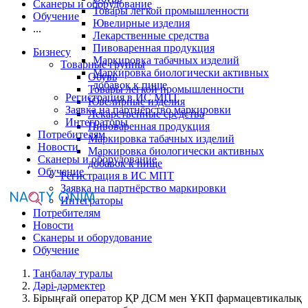
Сканеры и оборудование
Товары легкой промышленности
Обучение
Ювелирные изделия
...
Лекарственные средства
Пивоваренная продукция
Бизнесу
Маркировка табачных изделий
Товарные группы
Маркировка биологически активных
Обувь
добавок к пище
Товары легкой промышленности
Регистрация в ИС МПТ
Ювелирные изделия
Заявка на партнёрство маркировки
Лекарственные средства
Интеграторы
Пивоваренная продукция
Потребителям
Маркировка табачных изделий
Новости
Маркировка биологически активных
Сканеры и оборудование
добавок к пище
Обучение
Регистрация в ИС МПТ
Заявка на партнёрство маркировки
Интеграторы
Потребителям
Новости
Сканеры и оборудование
Обучение
Таңбалау туралы
Дәрі-дәрмектер
Бірыңғай оператор ҚР ДСМ мен ҰКП фармацевтикалық