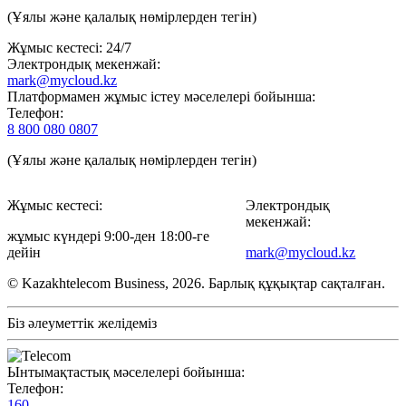
(Ұялы және қалалық нөмірлерден тегін)
Жұмыс кестесі: 24/7
Электрондық мекенжай:
mark@mycloud.kz
Платформамен жұмыс істеу мәселелері бойынша:
Телефон:
8 800 080 0807
(Ұялы және қалалық нөмірлерден тегін)
Жұмыс кестесі:
Электрондық
мекенжай:
жұмыс күндері 9:00-ден 18:00-ге
дейін
mark@mycloud.kz
© Kazakhtelecom Business, 2026. Барлық құқықтар сақталған.
Біз әлеуметтік желідеміз
Ынтымақтастық мәселелері бойынша:
Телефон:
160