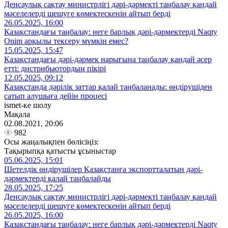
Денсаулық сақтау министрлігі дәрі-дәрмекті таңбалау қандай
мәселелерді шешуге көмектескенін айтып берді
26.05.2025, 16:00
Қазақстандағы таңбалау: неге барлық дәрі-дәрмектерді Naqty
Onim арқылы тексеру мүмкін емес?
15.05.2025, 15:47
Қазақстандағы дәрі-дәрмек нарығына таңбалау қандай әсер
етті: дистрибьютордың пікірі
12.05.2025, 09:12
Қазақстанда дәрілік заттар қалай таңбаланады: өндірушіден
сатып алушыға дейін процесі
ismet-ке шолу
Мақала
02.08.2021, 20:06
982
Осы жаңалықпен бөлісіңіз:
Тақырыпқа қатысты ұсыныстар
05.06.2025, 15:01
Шетелдік өндірушілер Қазақстанға экспортталатын дәрі-
дәрмектерді қалай таңбалайды
28.05.2025, 17:25
Денсаулық сақтау министрлігі дәрі-дәрмекті таңбалау қандай
мәселелерді шешуге көмектескенін айтып берді
26.05.2025, 16:00
Қазақстандағы таңбалау: неге барлық дәрі-дәрмектерді Naqty