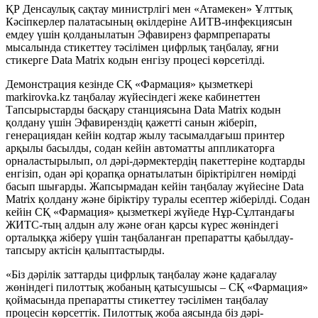
ҚР Денсаулық сақтау министрлігі мен «Атамекен» Ұлттық
Кәсіпкерлер палатасының өкілдеріне АИТВ-инфекциясын
емдеу үшін қолданылатын Эфавиренз фармпрепараты
мысалында стикеттеу тәсілімен цифрлық таңбалау, яғни
стикерге Data Matrix кодын енгізу процесі көрсетілді.
Демонстрация кезінде СҚ «Фармация» қызметкері
markirovka.kz таңбалау жүйесіндегі жеке кабинеттен
Тапсырыстарды басқару станциясына Data Matrix кодын
қолдану үшін Эфавиренздің қажетті санын жіберіп,
генерациядан кейін кодтар жылу тасымалдағыш принтер
арқылы басылды, содан кейін автоматты аппликаторға
орналастырылып, ол дәрі-дәрмектердің пакеттеріне кодтарды
енгізіп, одан әрі қорапқа орнатылатын біріктірілген нөмірді
басып шығарды. Жапсырмадан кейін таңбалау жүйесіне Data
Matrix қолдану және біріктіру туралы есептер жіберілді. Содан
кейін СҚ «Фармация» қызметкері жүйеде Нұр-Сұлтандағы
ЖИТС-тың алдын алу және оған қарсы күрес жөніндегі
орталыққа жіберу үшін таңбаланған препаратты қабылдау-
тапсыру актісін қалыптастырды.
«Біз дәрілік заттарды цифрлық таңбалау және қадағалау
жөніндегі пилоттық жобаның қатысушысы – СҚ «Фармация»
қоймасында препаратты стикеттеу тәсілімен таңбалау
процесін көрсеттік. Пилоттық жоба аясында біз дәрі-