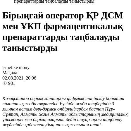
препараттарды таңбалауды таныстырды
Бірыңғай оператор ҚР ДСМ
мен ҰКП фармацевтикалық
препараттарды таңбалауды
таныстырды
ismet-ке шолу
Мақала
02.08.2021, 20:06
981
Қазақстанда дәрілік заттарды цифрлық таңбалау бойынша
пилоттық жоба аяқталды. Бүгінде жоба шеңберінде 3
мыңнан астам дәрі-дәрмек өндірушілерден бастап Нұр-
Сұлтан, Алматы және Алматы облыстарының медициналық
ұйымдары мен дәріханаларына дейін тауарларды таңбалау
жүйесінде қадағаланудың толық жолынан өтті.