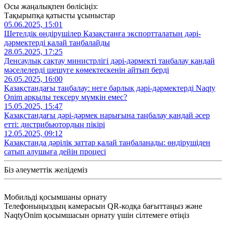
Осы жаңалықпен бөлісіңіз:
Тақырыпқа қатысты ұсыныстар
05.06.2025, 15:01
Шетелдік өндірушілер Қазақстанға экспортталатын дәрі-
дәрмектерді қалай таңбалайды
28.05.2025, 17:25
Денсаулық сақтау министрлігі дәрі-дәрмекті таңбалау қандай
мәселелерді шешуге көмектескенін айтып берді
26.05.2025, 16:00
Қазақстандағы таңбалау: неге барлық дәрі-дәрмектерді Naqty
Onim арқылы тексеру мүмкін емес?
15.05.2025, 15:47
Қазақстандағы дәрі-дәрмек нарығына таңбалау қандай әсер
етті: дистрибьютордың пікірі
12.05.2025, 09:12
Қазақстанда дәрілік заттар қалай таңбаланады: өндірушіден
сатып алушыға дейін процесі
Біз әлеуметтік желідеміз
Мобильді қосымшаны орнату
Телефоныңыздың камерасын QR-кодқа бағыттаңыз және
NaqtyOnim қосымшасын орнату үшін сілтемеге өтіңіз