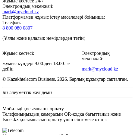
Жұмыс кестесі: 24/7
Электрондық мекенжай:
mark@mycloud.kz
Платформамен жұмыс істеу мәселелері бойынша:
Телефон:
8 800 080 0807
(Ұялы және қалалық нөмірлерден тегін)
Жұмыс кестесі:
Электрондық
мекенжай:
жұмыс күндері 9:00-ден 18:00-ге
дейін
mark@mycloud.kz
© Kazakhtelecom Business, 2026. Барлық құқықтар сақталған.
Біз әлеуметтік желідеміз
Мобильді қосымшаны орнату
Телефоныңыздың камерасын QR-кодқа бағыттаңыз және
Ismet.kz қосымшасын орнату үшін сілтемеге өтіңіз