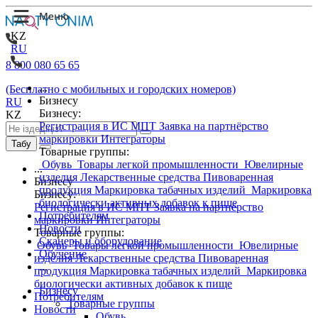
KZ
RU
8 800 080 65 65
...
(Бесплатно с мобильных и городских номеров)
Бизнесу
RU
Бизнесу:
KZ
Регистрация в ИС МПТ
Заявка на партнёрство
маркировки
Интеграторы
Табу
Товарные группы:
Обувь
Товары легкой промышленности
Ювелирные
...
изделия
Лекарственные средства
Пивоваренная
Бизнесу
продукция
Маркировка табачных изделий
Маркировка
Бизнесу:
биологически активных добавок к пище
Регистрация в ИС МПТ
Заявка на партнёрство
Потребителям
маркировки
Интеграторы
Новости
Товарные группы:
Сканеры и оборудование
Обувь
Товары легкой промышленности
Ювелирные
Обучение
изделия
Лекарственные средства
Пивоваренная
...
продукция
Маркировка табачных изделий
Маркировка
биологически активных добавок к пище
Бизнесу
Потребителям
Товарные группы
Новости
Обувь