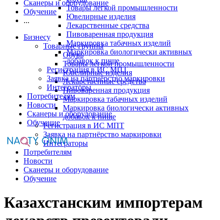
Сканеры и оборудование
Товары легкой промышленности
Обучение
Ювелирные изделия
...
Лекарственные средства
Пивоваренная продукция
Бизнесу
Маркировка табачных изделий
Товарные группы
Маркировка биологически активных
Обувь
добавок к пище
Товары легкой промышленности
Регистрация в ИС МПТ
Ювелирные изделия
Заявка на партнёрство маркировки
Лекарственные средства
Интеграторы
Пивоваренная продукция
Потребителям
Маркировка табачных изделий
Новости
Маркировка биологически активных
Сканеры и оборудование
добавок к пище
Обучение
Регистрация в ИС МПТ
Заявка на партнёрство маркировки
Интеграторы
Потребителям
Новости
Сканеры и оборудование
Обучение
Казахстанским импортерам