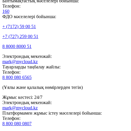
Ынтымақтастық мәселелері бойынша:
Телефон:
160
ФДО мәселелері бойынша:
+ (7172) 59 00 51
+7 (727) 259 00 51
8 8000 8000 51
Электрондық мекенжай:
mark@mycloud.kz
Тауарларды таңбалау жайлы:
Телефон:
8 800 080 6565
(Ұялы және қалалық нөмірлерден тегін)
Жұмыс кестесі: 24/7
Электрондық мекенжай:
mark@mycloud.kz
Платформамен жұмыс істеу мәселелері бойынша:
Телефон:
8 800 080 0807