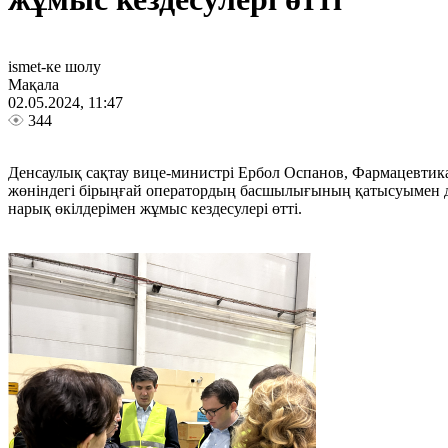
ismet-ке шолу
Мақала
02.05.2024, 11:47
344
Денсаулық сақтау вице-министрі Ербол Оспанов, Фармацевтика
жөніндегі бірыңғай оператордың басшылығының қатысуымен дә
нарық өкілдерімен жұмыс кездесулері өтті.