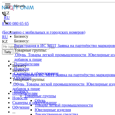
KZ
RU
8 800 080 65 65
...
(Бесплатно с мобильных и городских номеров)
Бизнесу
RU
Бизнесу:
KZ
Регистрация в ИС МПТ
Заявка на партнёрство маркиро
Товарные группы:
Табу
Обувь
Товары легкой промышленности
Ювелирные из
добавок к пище
...
Потребителям
Бизнесу
Новости
Бизнесу:
Сканеры и оборудование
Регистрация в ИС МПТ
Заявка на партнёрство маркиров
Обучение
Товарные группы:
...
Обувь
Товары легкой промышленности
Ювелирные изд
добавок к пище
Бизнесу
Потребителям
Товарные группы
Новости
Обувь
Сканеры и оборудование
Товары легкой промышленности
Обучение
Ювелирные изделия
...
Лекарственные средства