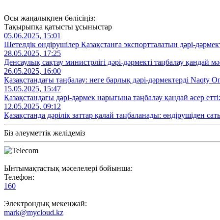
Осы жаңалықпен бөлісіңіз:
Тақырыпқа қатысты ұсыныстар
05.06.2025, 15:01
Шетелдік өндірушілер Қазақстанға экспортталатын дәрі-дәрмек
28.05.2025, 17:25
Денсаулық сақтау министрлігі дәрі-дәрмекті таңбалау қандай м
26.05.2025, 16:00
Қазақстандағы таңбалау: неге барлық дәрі-дәрмектерді Naqty O
15.05.2025, 15:47
Қазақстандағы дәрі-дәрмек нарығына таңбалау қандай әсер етті
12.05.2025, 09:12
Қазақстанда дәрілік заттар қалай таңбаланады: өндірушіден са
Біз әлеуметтік желідеміз
Ынтымақтастық мәселелері бойынша:
Телефон:
160
Электрондық мекенжай:
mark@mycloud.kz