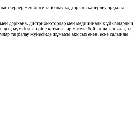
ызметкерлерімен бірге таңбалау кодтарын сканерлеу арқылы
ы мен дәріхана, дистрибьюторлар мен медициналық ұйымдардың
налдық мүмкіндіктеріне қатысты әр мәселе бойынша жан-жақты
ымдар таңбалау жүйесінде жұмысы ақысыз екені еске салынды,