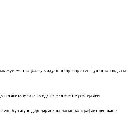
ық жүйемен таңбалау модулінің біріктірілген функционалдығы
қытта аяқталу сатысында тұрған есеп жүйелерімен
зіледі. Бұл жүйе дәрі-дәрмек нарығын контрафактіден және