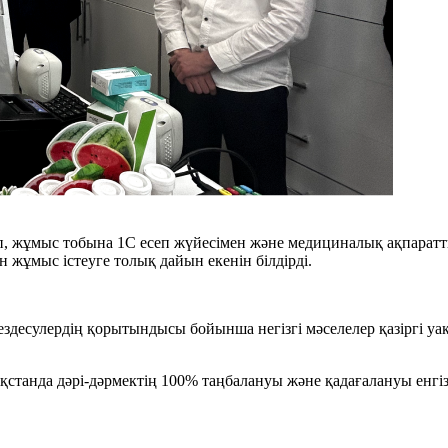
іп, жұмыс тобына 1С есеп жүйесімен және медициналық ақпаратт
 жұмыс істеуге толық дайын екенін білдірді.
здесулердің қорытындысы бойынша негізгі мәселелер қазіргі уа
зақстанда дәрі-дәрмектің 100% таңбалануы және қадағалануы енгі