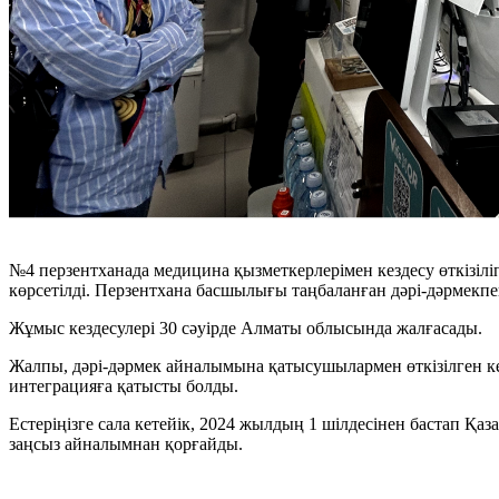
№4 перзентханада медицина қызметкерлерімен кездесу өткізіл
көрсетілді. Перзентхана басшылығы таңбаланған дәрі-дәрмекпен
Жұмыс кездесулері 30 сәуірде Алматы облысында жалғасады.
Жалпы, дәрі-дәрмек айналымына қатысушылармен өткізілген ке
интеграцияға қатысты болды.
Естеріңізге сала кетейік, 2024 жылдың 1 шілдесінен бастап Қа
заңсыз айналымнан қорғайды.