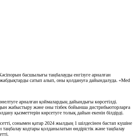
 Кәсіпорын басшылығы таңбалауды енгізуге арналған
л-жабдықтарды сатып алып, оны қолдануға дайындалуда. «Med
жөнелтуге арналған қоймалардың дайындығы көрсетілді.
 кодын жабыстыру және оны тізбек бойынша дистрибьюторларға
дану қызметтерін көрсетуге толық дайын екенін білдірді.
сетті, сонымен қатар 2024 жылдың 1 шілдесінен бастап күшіне
н таңбалау кодтары қолданылатын өндірістік және таңбалау
тті.