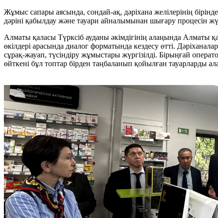
Жұмыс сапары аясында, сондай-ақ, дәріхана желілерінің бірін
дәріні қабылдау және тауари айналымынан шығару процесін жүр
Алматы қаласы Түрксіб ауданы әкімдігінің алаңында Алматы 
өкілдері арасында диалог форматында кездесу өтті. Дәріхана
сұрақ-жауап, түсіндіру жұмыстары жүргізілді. Бірыңғай опера
өйткені бұл топтар бірден таңбаланып қойылған тауарларды ал