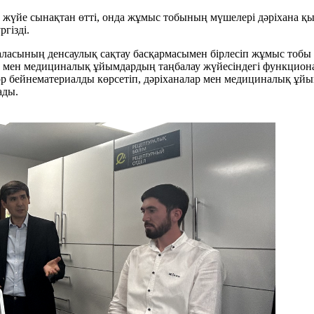
де жүйе сынақтан өтті, онда жұмыс тобының мүшелері дәріхана қ
гізді.
қаласының денсаулық сақтау басқармасымен бірлесіп жұмыс тоб
лар мен медициналық ұйымдардың таңбалау жүйесіндегі функцио
тор бейнематериалды көрсетіп, дәріханалар мен медициналық ұй
ады.