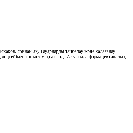
қақов, сондай-ақ, Тауарларды таңбалау және қадағалау
ық деңгейімен танысу мақсатында Алматыда фармацевтикалық