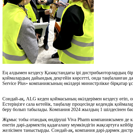
Ең алдымен кездесу Қазақстандағы ірі дистрибьюторлардың бі
қоймалардың дайындық деңгейін көрсетті, онда таңбаланған д
Service Plus» компаниясының өкілдері министрлікке бірқатар ұ
Сондай-ақ, ALG кеден қоймасының өкілдерімен кездесу өтіп, о
Естеріңізге сала кетейік, таңбалау процесінде кедендік қойм
беру болып табылады. Компания 2024 жылдың 1 шілдесінен баст
Жұмыс тобы отандық өндіруші Viva Pharm компаниясымен де кез
енетін дәрі-дәрмектің қадағалану мүмкіндігін жақсартуға кейб
желісімен таныстырды. Сондай-ақ, компания дәрі-дәрмек дистри