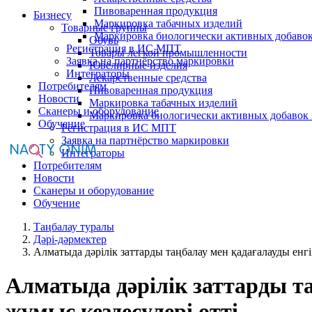
Пивоваренная продукция
Бизнесу
Маркировка табачных изделий
Товарные группы
Маркировка биологически активных добаво
Обувь
Регистрация в ИС МПТ
Товары легкой промышленности
Заявка на партнёрство маркировки
Ювелирные изделия
Интеграторы
Лекарственные средства
Потребителям
Пивоваренная продукция
Новости
Маркировка табачных изделий
Сканеры и оборудование
Маркировка биологически активных добавок
Обучение
Регистрация в ИС МПТ
Заявка на партнёрство маркировки
Интеграторы
Потребителям
Новости
Сканеры и оборудование
Обучение
Таңбалау туралы
Дәрі-дәрмектер
Алматыда дәрілік заттарды таңбалау мен қадағалауды енг
Алматыда дәрілік заттарды т
жұмыс кездесулері өтті