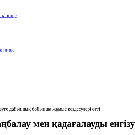
к к пище
 к пище
ізуге дайындық бойынша жұмыс кездесулері өтті
аңбалау мен қадағалауды енгі