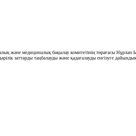
лық және медициналық бақылау комитетінің төрағасы Нұрлан Ыс
рілік заттарды таңбалауды және қадағалауды енгізуге дайынд