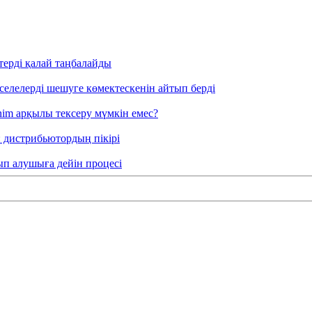
терді қалай таңбалайды
әселелерді шешуге көмектескенін айтып берді
nim арқылы тексеру мүмкін емес?
: дистрибьютордың пікірі
тып алушыға дейін процесі