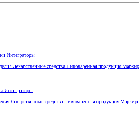
вки
Интеграторы
делия
Лекарственные средства
Пивоваренная продукция
Маркир
ки
Интеграторы
елия
Лекарственные средства
Пивоваренная продукция
Маркиро