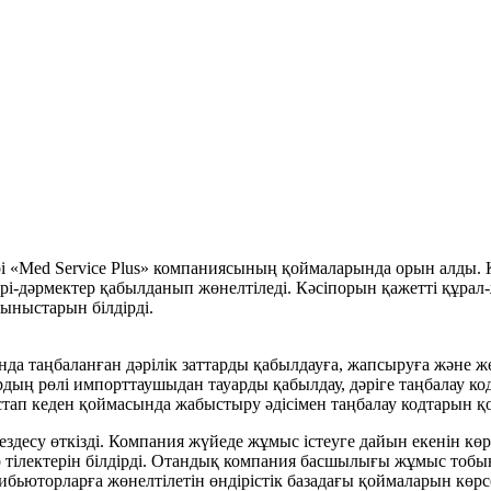
рі «Med Service Plus» компаниясының қоймаларында орын алды.
әрі-дәрмектер қабылданып жөнелтіледі. Кәсіпорын қажетті құра
сыныстарын білдірді.
нда таңбаланған дәрілік заттарды қабылдауға, жапсыруға және 
алардың рөлі импорттаушыдан тауарды қабылдау, дәріге таңбалау
ап кеден қоймасында жабыстыру әдісімен таңбалау кодтарын қол
десу өткізді. Компания жүйеде жұмыс істеуге дайын екенін көр
ір тілектерін білдірді. Отандық компания басшылығы жұмыс тобы
бьюторларға жөнелтілетін өндірістік базадағы қоймаларын көрсе