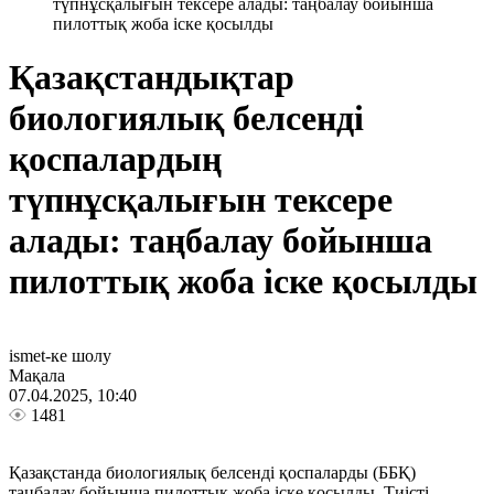
түпнұсқалығын тексере алады: таңбалау бойынша
пилоттық жоба іске қосылды
Қазақстандықтар
биологиялық белсенді
қоспалардың
түпнұсқалығын тексере
алады: таңбалау бойынша
пилоттық жоба іске қосылды
ismet-ке шолу
Мақала
07.04.2025, 10:40
1481
Қазақстанда биологиялық белсенді қоспаларды (ББҚ)
таңбалау бойынша пилоттық жоба іске қосылды. Тиісті