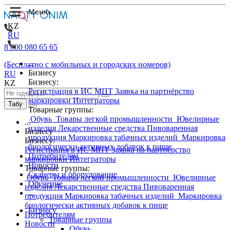
KZ
RU
8 800 080 65 65
...
(Бесплатно с мобильных и городских номеров)
Бизнесу
RU
Бизнесу:
KZ
Регистрация в ИС МПТ
Заявка на партнёрство
маркировки
Интеграторы
Табу
Товарные группы:
Обувь
Товары легкой промышленности
Ювелирные
...
изделия
Лекарственные средства
Пивоваренная
Бизнесу
продукция
Маркировка табачных изделий
Маркировка
Бизнесу:
биологически активных добавок к пище
Регистрация в ИС МПТ
Заявка на партнёрство
Потребителям
маркировки
Интеграторы
Новости
Товарные группы:
Сканеры и оборудование
Обувь
Товары легкой промышленности
Ювелирные
Обучение
изделия
Лекарственные средства
Пивоваренная
...
продукция
Маркировка табачных изделий
Маркировка
биологически активных добавок к пище
Бизнесу
Потребителям
Товарные группы
Новости
Обувь