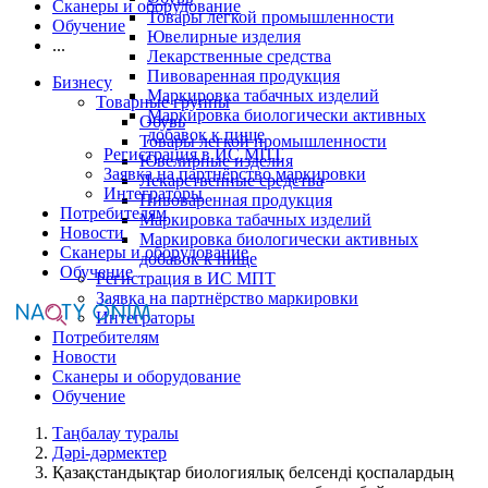
Сканеры и оборудование
Товары легкой промышленности
Обучение
Ювелирные изделия
...
Лекарственные средства
Пивоваренная продукция
Бизнесу
Маркировка табачных изделий
Товарные группы
Маркировка биологически активных
Обувь
добавок к пище
Товары легкой промышленности
Регистрация в ИС МПТ
Ювелирные изделия
Заявка на партнёрство маркировки
Лекарственные средства
Интеграторы
Пивоваренная продукция
Потребителям
Маркировка табачных изделий
Новости
Маркировка биологически активных
Сканеры и оборудование
добавок к пище
Обучение
Регистрация в ИС МПТ
Заявка на партнёрство маркировки
Интеграторы
Потребителям
Новости
Сканеры и оборудование
Обучение
Таңбалау туралы
Дәрі-дәрмектер
Қазақстандықтар биологиялық белсенді қоспалардың