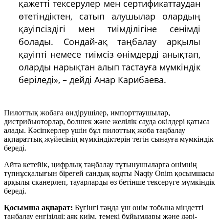
қажетті тексерулер мен сертификаттаудан
өтетіндіктен, сатып алушылар олардың
қауіпсіздігі мен тиімділігіне сенімді
болады. Сондай-ақ таңбалау арқылы
қауіпті немесе тиімсіз өнімдерді анықтап,
оларды нарықтан алып тастауға мүмкіндік
беріледі», – дейді Анар Карибаева.
Пилоттық жобаға өндірушілер, импорттаушылар,
дистрибьюторлар, бөлшек және желілік сауда өкілдері қатыса
алады. Кәсіпкерлер үшін бұл пилоттық жоба таңбалау
ақпараттық жүйесінің мүмкіндіктерін тегін сынауға мүмкіндік
береді.
Айта кетейік, цифрлық таңбалау тұтынушыларға өнімнің
түпнұсқалығын бірегей сандық кодты Naqty Onim қосымшасы
арқылы сканерлеп, тауарларды өз бетінше тексеруге мүмкіндік
береді.
Қосымша ақпарат:
Бүгінгі таңда үш өнім тобына міндетті
таңбалау енгізілді: аяқ киім, темекі бұйымдары және дәрі-