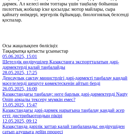
дәрмек. Ал келесі өнім топтары үшін таңбалау бойынша
пилоттық жобалар іске қосылды: мотор майлары, сыра
қайнату өнімдері, зергерлік бұйымдар, биологиялық белсенді
қоспалар.
Осы жаңалықпен бөлісіңіз:
Тақырыпқа қатысты ұсыныстар
05.06.2025, 15:01
Шетелдік өндірушілер Қазақстанға экспортталатын дәрі-
дәрмектерді қалай таңбалайды
28.05.2025, 17:25
Денсаулық сақтау министрлігі дәрі-дәрмекті таңбалау қандай
мәселелерді шешуге көмектескенін айтып берді
26.05.2025, 16:00
Қазақстандағы таңбалау: неге барлық дәрі-дәрмектерді Naqty
Onim арқылы тексеру мүмкін емес?
15.05.2025, 15:47
Қазақстандағы дәрі-дәрмек нарығына таңбалау қандай әсер
етті: дистрибьютордың пікірі
12.05.2025, 09:12
Қазақстанда дәрілік заттар қалай таңбаланады: өндірушіден
сатып алушыға дейін процесі