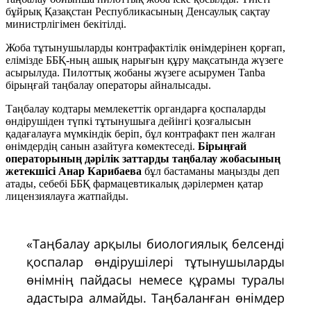
бұйрық Қазақстан Республикасының Денсаулық сақтау
министрлігімен бекітілді.
Жоба тұтынушыларды контрафактілік өнімдерінен қорғап,
елімізде ББҚ-ның ашық нарығын құру мақсатында жүзеге
асырылуда. Пилоттық жобаны жүзеге асырумен Tanba
бірыңғай таңбалау операторы айналысады.
Таңбалау кодтары мемлекеттік органдарға қоспаларды
өндірушіден түпкі тұтынушыға дейінгі қозғалысын
қадағалауға мүмкіндік беріп, бұл контрафакт пен жалған
өнімдердің санын азайтуға көмектеседі.
Бірыңғай
операторының дәрілік заттарды таңбалау жобасының
жетекшісі Анар Карибаева
бұл бастаманы маңызды деп
атады, себебі ББҚ фармацевтикалық дәрілермен қатар
лицензиялауға жатпайды.
«Таңбалау арқылы биологиялық белсенді
қоспалар өндірушілері тұтынушыларды
өнімнің пайдасы немесе құрамы туралы
адастыра алмайды. Таңбаланған өнімдер