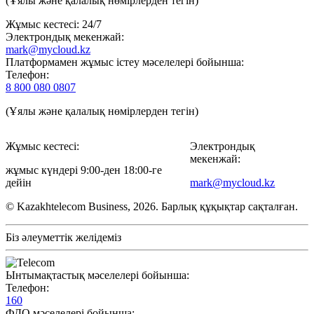
(Ұялы және қалалық нөмірлерден тегін)
Жұмыс кестесі: 24/7
Электрондық мекенжай:
mark@mycloud.kz
Платформамен жұмыс істеу мәселелері бойынша:
Телефон:
8 800 080 0807
(Ұялы және қалалық нөмірлерден тегін)
Жұмыс кестесі:
Электрондық
мекенжай:
жұмыс күндері 9:00-ден 18:00-ге
дейін
mark@mycloud.kz
© Kazakhtelecom Business, 2026. Барлық құқықтар сақталған.
Біз әлеуметтік желідеміз
Ынтымақтастық мәселелері бойынша:
Телефон:
160
ФДО мәселелері бойынша: