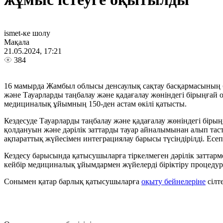
ismet-ке шолу
Мақала
21.05.2024, 17:21
384
16 мамырда Жамбыл облысы денсаулық сақтау басқармасының
және Тауарларды таңбалау және қадағалау жөніндегі бірыңғай
медициналық ұйымның 150-ден астам өкілі қатысты.
Кездесуде Тауарларды таңбалау және қадағалау жөніндегі бі
қолдануын және дәрілік заттарды тауар айналымынан алып тас
ақпараттық жүйесімен интеграциялау барысы түсіндірілді. Есе
Кездесу барысында қатысушыларға тіркелмеген дәрілік заттарм
кейбір медициналық ұйымдармен жүйелерді біріктіру процедурал
Сонымен қатар барлық қатысушыларға
оқыту бейнелеріне
сілте