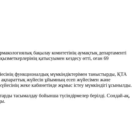
акологиялық бақылау комитетінің аумақтық департаменті
ызметкерлерінің қатысуымен кездесу өтті, оған 69
үйесінің функционалдық мүмкіндіктерімен таныстырды, ҚТА
ор ақпараттық жүйесін ұйымның есеп жүйесімен және
үйесінің жеке кабинетінде жұмыс істеу мүмкіндігі ұсынылды.
тарды тасымалдау бойынша түсіндірмелер берілді. Сондай-ақ,
ды.