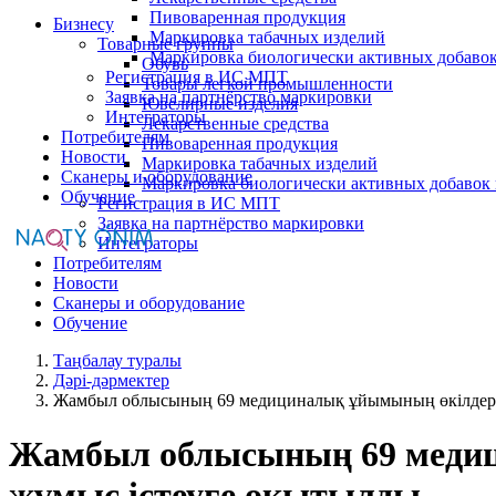
Пивоваренная продукция
Бизнесу
Маркировка табачных изделий
Товарные группы
Маркировка биологически активных добаво
Обувь
Регистрация в ИС МПТ
Товары легкой промышленности
Заявка на партнёрство маркировки
Ювелирные изделия
Интеграторы
Лекарственные средства
Потребителям
Пивоваренная продукция
Новости
Маркировка табачных изделий
Сканеры и оборудование
Маркировка биологически активных добавок
Обучение
Регистрация в ИС МПТ
Заявка на партнёрство маркировки
Интеграторы
Потребителям
Новости
Сканеры и оборудование
Обучение
Таңбалау туралы
Дәрі-дәрмектер
Жамбыл облысының 69 медициналық ұйымының өкілдері т
Жамбыл облысының 69 медици
жұмыс істеуге оқытылды