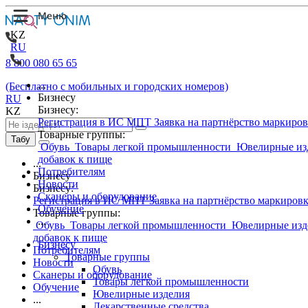
KZ
RU
8 800 080 65 65
...
(Бесплатно с мобильных и городских номеров)
Бизнесу
RU
Бизнесу:
KZ
Регистрация в ИС МПТ
Заявка на партнёрство маркиро
Товарные группы:
Табу
Обувь
Товары легкой промышленности
Ювелирные из
добавок к пище
...
Потребителям
Бизнесу
Новости
Бизнесу:
Сканеры и оборудование
Регистрация в ИС МПТ
Заявка на партнёрство маркиров
Обучение
Товарные группы:
...
Обувь
Товары легкой промышленности
Ювелирные изд
добавок к пище
Бизнесу
Потребителям
Товарные группы
Новости
Обувь
Сканеры и оборудование
Товары легкой промышленности
Обучение
Ювелирные изделия
...
Лекарственные средства