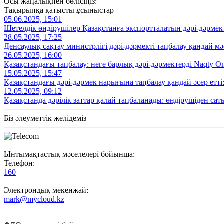
Осы жаңалықпен бөлісіңіз:
Тақырыпқа қатысты ұсыныстар
05.06.2025, 15:01
Шетелдік өндірушілер Қазақстанға экспортталатын дәрі-дәрмек
28.05.2025, 17:25
Денсаулық сақтау министрлігі дәрі-дәрмекті таңбалау қандай м
26.05.2025, 16:00
Қазақстандағы таңбалау: неге барлық дәрі-дәрмектерді Naqty O
15.05.2025, 15:47
Қазақстандағы дәрі-дәрмек нарығына таңбалау қандай әсер етті
12.05.2025, 09:12
Қазақстанда дәрілік заттар қалай таңбаланады: өндірушіден са
Біз әлеуметтік желідеміз
Ынтымақтастық мәселелері бойынша:
Телефон:
160
Электрондық мекенжай:
mark@mycloud.kz