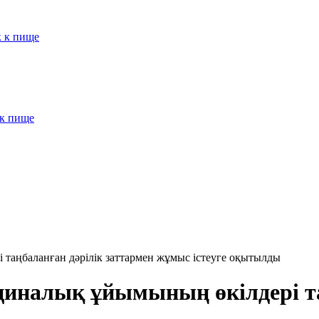
к к пище
 к пище
аңбаланған дәрілік заттармен жұмыс істеуге оқытылды
налық ұйымының өкілдері таң