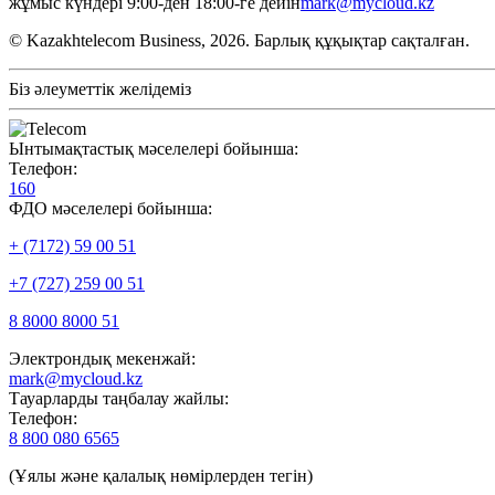
жұмыс күндері 9:00-ден 18:00-ге дейін
mark@mycloud.kz
© Kazakhtelecom Business, 2026. Барлық құқықтар сақталған.
Біз әлеуметтік желідеміз
Ынтымақтастық мәселелері бойынша:
Телефон:
160
ФДО мәселелері бойынша:
+ (7172) 59 00 51
+7 (727) 259 00 51
8 8000 8000 51
Электрондық мекенжай:
mark@mycloud.kz
Тауарларды таңбалау жайлы:
Телефон:
8 800 080 6565
(Ұялы және қалалық нөмірлерден тегін)