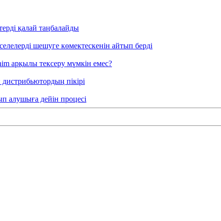
терді қалай таңбалайды
әселелерді шешуге көмектескенін айтып берді
nim арқылы тексеру мүмкін емес?
: дистрибьютордың пікірі
тып алушыға дейін процесі