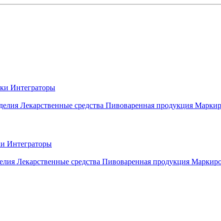
вки
Интеграторы
делия
Лекарственные средства
Пивоваренная продукция
Маркир
ки
Интеграторы
елия
Лекарственные средства
Пивоваренная продукция
Маркиро