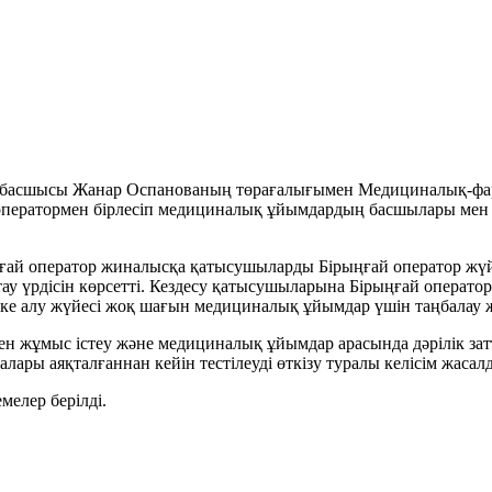
 басшысы Жанар Оспанованың төрағалығымен Медициналық-фарм
 оператормен бірлесіп медициналық ұйымдардың басшылары мен қ
рыңғай оператор жиналысқа қатысушыларды Бірыңғай оператор ж
тау үрдісін көрсетті. Кездесу қатысушыларына Бірыңғай операт
пке алу жүйесі жоқ шағын медициналық ұйымдар үшін таңбалау ж
ен жұмыс істеу және медициналық ұйымдар арасында дәрілік зат
ары аяқталғаннан кейін тестілеуді өткізу туралы келісім жасал
мелер берілді.