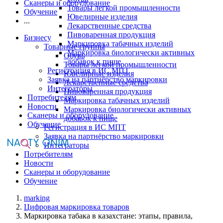
Сканеры и оборудование
Товары легкой промышленности
Обучение
Ювелирные изделия
...
Лекарственные средства
Пивоваренная продукция
Бизнесу
Маркировка табачных изделий
Товарные группы
Маркировка биологически активных
Обувь
добавок к пище
Товары легкой промышленности
Регистрация в ИС МПТ
Ювелирные изделия
Заявка на партнёрство маркировки
Лекарственные средства
Интеграторы
Пивоваренная продукция
Потребителям
Маркировка табачных изделий
Новости
Маркировка биологически активных
Сканеры и оборудование
добавок к пище
Обучение
Регистрация в ИС МПТ
Заявка на партнёрство маркировки
Интеграторы
Потребителям
Новости
Сканеры и оборудование
Обучение
marking
Цифровая маркировка товаров
Маркировка табака в казахстане: этапы, правила,