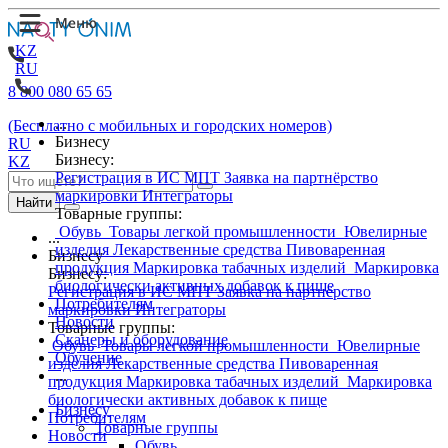
KZ
RU
8 800 080 65 65
...
(Бесплатно с мобильных и городских номеров)
Бизнесу
RU
Бизнесу:
KZ
Регистрация в ИС МПТ
Заявка на партнёрство
маркировки
Интеграторы
Найти
Товарные группы:
Обувь
Товары легкой промышленности
Ювелирные
...
изделия
Лекарственные средства
Пивоваренная
Бизнесу
продукция
Маркировка табачных изделий
Маркировка
Бизнесу:
биологически активных добавок к пище
Регистрация в ИС МПТ
Заявка на партнёрство
Потребителям
маркировки
Интеграторы
Новости
Товарные группы:
Сканеры и оборудование
Обувь
Товары легкой промышленности
Ювелирные
Обучение
изделия
Лекарственные средства
Пивоваренная
...
продукция
Маркировка табачных изделий
Маркировка
биологически активных добавок к пище
Бизнесу
Потребителям
Товарные группы
Новости
Обувь