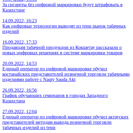
За сигареты без цифровой маркировки будут штрафовать в
Казахстане
14.09.2022, 16:23
Как цифровые технологии выводят из тени рынок табачных
изделий
16.09.2022, 17:33
Продавцам табачной продукции из Кокшетау рассказали о
новых цифровых решениях в системе маркировки товаров
20.09.2022, 14:53
Единый оператор по цифровой маркировке обучил
костанайских представителей розничной торговли табачными
изделиями работе с Naqty Sauda Akt
26.09.2022, 16:56
График обучающих семинаров в городах Западного
Казахстана
27.09.2022, 12:04
Единый оператор по цифровой маркировке обучил актауских
представителей методам вывода розничной торговли
табачных изделий из тени